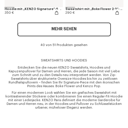
Hoodie mit „KENZO Signature“-Stickerei aus Baumwolle
Sweatshirt mit „Boke Flower 2.0“-Stickerei aus Baumwolle
350 €
290 €
MEHR SEHEN
40 von 51 Produkten gesehen
SWEATSHIRTS UND HOODIES
Entdecken Sie die neuen KENZO Sweatshirts, Hoodies und
Kapuzenpullover für Damen und Herren, die jede Saison mit viel Liebe
zum Schnitt und zu den Details neu interpretiert werden. Von Zip-
Sweatshirts über strukturierte Oversize-Hoodies bis hin zu zeitlosen
Rundhalspullovern – finden Sie Ihr Signature-Piece mit den ikonischen
Prints des Hauses: Boke Flower und Kenzo Pop.
Für einen modernen Look wählen Sie ein grafisches Sweatshirt mit
kontrastierender Stickerei oder kombinieren Sie einen Regular-Fit-Hoodie
mit einer Lederjacke. KENZO Paris definiert die moderne Garderobe für
Damen und Herren neu, in der Hoodies und Pullover zu Schlüsselstücken
urbaner, müheloser Eleganz werden.