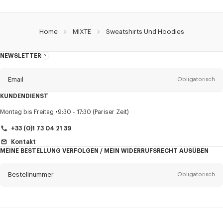
Home
MIXTE
Sweatshirts Und Hoodies
NEWSLETTER
Über
den
Newsletter
Email
Obligatorisch
KUNDENDIENST
Anrede
Obligatorisch
Montag bis Freitag
9:30 - 17:30 (Pariser Zeit)
+33 (0)1 73 04 21 39
Kontakt
MEINE BESTELLUNG VERFOLGEN / MEIN WIDERRUFSRECHT AUSÜBEN
Vorname*
Obligatorisch
Bestellnummer
Obligatorisch
Nachname*
Obligatorisch
Email
Obligatorisch