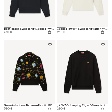
Besticktes Sweatshirt „Boke Flower“ aus Baumwolle
„Boke Flower“-Sweatshirt aus Baumwolle
250 €
250 €
Sweatshirt aus Baumwolle mit „KENZO Wildflower“-Stickerei und halbem Reißverschluss
„KENZO Jumping Tiger“-Sweatshirt aus Baumwolle
590 €
290 €