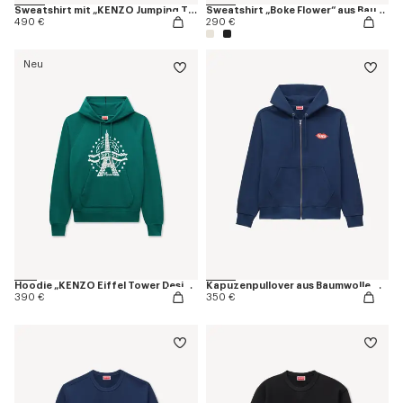
Sweatshirt mit „KENZO Jumping Tiger“-Stickerei aus Baumwolle
Sweatshirt „Boke Flower“ aus Baumwolle
490 €
290 €
Neu
Hoodie „KENZO Eiffel Tower Design“ aus Baumwolle
Kapuzenpullover aus Baumwolle mit „KENZO Loves“-Stickerei
390 €
350 €