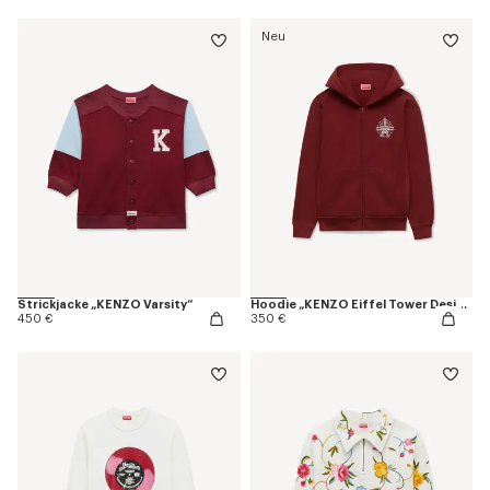
Neu
Strickjacke „KENZO Varsity“
Hoodie „KENZO Eiffel Tower Design“ mit Reißverschluss aus Baumwolle
450 €
350 €