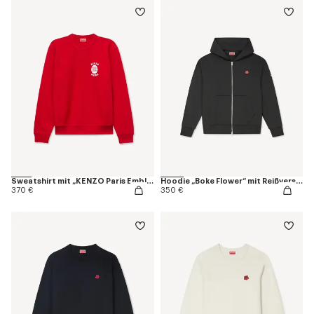
Sweatshirt mit „KENZO Paris Emblem“-Stickerei aus Baumwolle
Hoodie „Boke Flower“ mit Reißverschluss aus Baumwolle
370 €
350 €