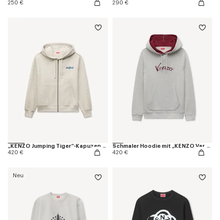
250 €
290 €
„KENZO Jumping Tiger“-Kapuzenpullover mit Reißverschluss aus Baumwolle im Fischgrätmuster
Schmaler Hoodie mit „KENZO Varsity“-Stickerei aus Baumwolle
420 €
420 €
Neu