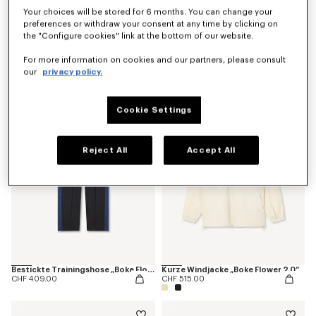
Your choices will be stored for 6 months. You can change your
preferences or withdraw your consent at any time by clicking on
the "Configure cookies" link at the bottom of our website.
T-Shirt „Boke Flower 2.0“ aus Baumwolle
Bestickte Trainingsjacke „Boke Flower 2.0“
For more information on cookies and our partners, please consult
CHF 159.00
CHF 495.00
our
privacy policy.
Cookie Settings
Reject All
Accept All
Bestickte Trainingshose „Boke Flower 2.0“
Kurze Windjacke „Boke Flower 2.0“
CHF 409.00
CHF 515.00