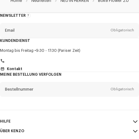
Home
Neuheiten
NEU IN HERREN
Boke Flower 2.0
NEWSLETTER
Über
den
Newsletter
Email
Obligatorisch
KUNDENDIENST
Anrede
Obligatorisch
Montag bis Freitag
9:30 - 17:30 (Pariser Zeit)
Kontakt
MEINE BESTELLUNG VERFOLGEN
Vorname*
Obligatorisch
Bestellnummer
Obligatorisch
Nachname*
Obligatorisch
Email
Obligatorisch
HILFE
+41
ÜBER KENZO
Mein Konto
VERSAND