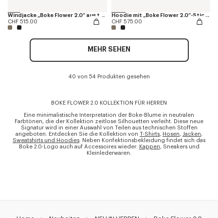
Windjacke „Boke Flower 2.0“ aus technischer Baumwolle
Hoodie mit „Boke Flower 2.0“-Stickerei und Reißverschluss aus Wolle und Baumwolle
CHF 515.00
CHF 575.00
MEHR SEHEN
40 von 54 Produkten gesehen
BOKE FLOWER 2.0 KOLLEKTION FÜR HERREN
Eine minimalistische Interpretation der Boke-Blume in neutralen
Farbtönen, die der Kollektion zeitlose Silhouetten verleiht. Diese neue
Signatur wird in einer Auswahl von Teilen aus technischen Stoffen
angeboten. Entdecken Sie die Kollektion von
T-Shirts
,
Hosen
,
Jacken
,
Sweatshirts und Hoodies
. Neben Konfektionsbekleidung findet sich das
Boke 2.0-Logo auch auf Accessoires wieder:
Kappen
, Sneakers und
Kleinlederwaren.