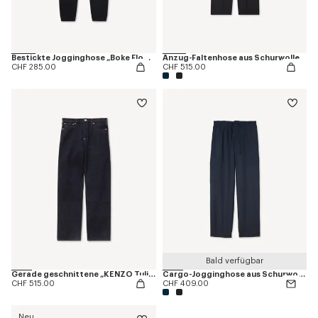
Bestickte Jogginghose „Boke Flower“
Anzug-Faltenhose aus Schurwolle
CHF 285.00
CHF 515.00
Bald verfügbar
Gerade geschnittene „KENZO Tulip“-Jeans aus japanischem Denim
Cargo-Jogginghose aus Schurwolle
CHF 515.00
CHF 409.00
Neu