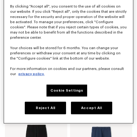
By clicking "Accept all", you consent to the use of all cookies on
Maßgeschneiderte Hose aus Mish-Schurwolle
Technische „KENZO Signature“-Shorts
CHF 515.00
CHF 305.00
our website. If you click "Reject all", only the cookies that are strictly
necessary for the security and proper operation of the website will
be activated. To manage your preferences, click "Configure
cookies". Please note that if you reject certain types of cookies, you
may not be able to benefit from all the functions described in the
preference center.
Your choices will be stored for 6 months. You can change your
preferences or withdraw your consent at any time by clicking on
the "Configure cookies" link at the bottom of our website.
For more information on cookies and our partners, please consult
our
privacy policy.
Cookie Settings
Gerade „KENZO Signature“-Jeans aus japanischem Denim
„KENZO Apple Pop“-Shorts aus Frottee-Baumwolle
CHF 409.00
CHF 265.00
Reject All
Accept All