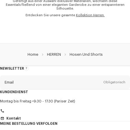
Gefertigt aus einer Auswahl exklusiver Materialien, wechseln diese
Essentials fließend von einer eleganten Garderobe zu einer entspannteren
Silhouette.
Entdecken Sie unsere gesamte
Kollektion Herren.
Home
HERREN
Hosen Und Shorts
NEWSLETTER
Über
den
Newsletter
Email
Obligatorisch
KUNDENDIENST
Anrede
Obligatorisch
Montag bis Freitag
9:30 - 17:30 (Pariser Zeit)
Kontakt
MEINE BESTELLUNG VERFOLGEN
Vorname*
Obligatorisch