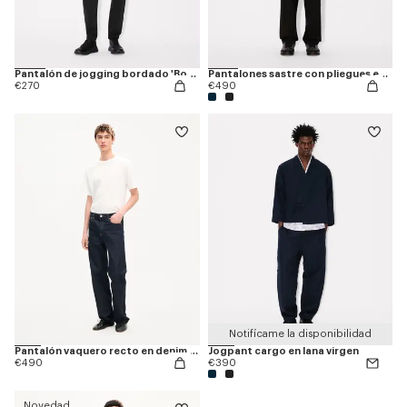
Pantalón de jogging bordado 'Boke Flower'
Pantalones sastre con pliegues en lana virgen
€270
€490
Notifícame la disponibilidad
Pantalón vaquero recto en denim japonés 'KENZO Tulip'
Jogpant cargo en lana virgen
€490
€390
Novedad