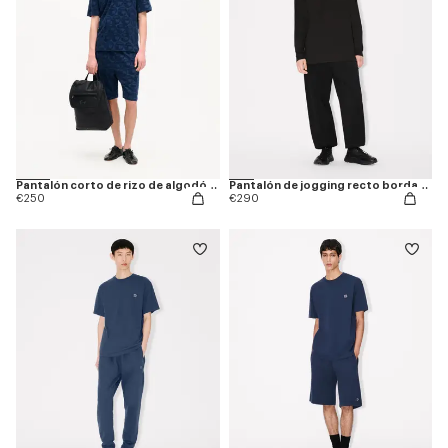
Pantalón corto de rizo de algodón 'KENZO Apple Pop'
Pantalón de jogging recto bordado 'Boke Flower 2.0' de algodón
€250
€290