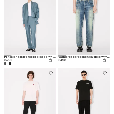
Pantalón sastre recto plisado de lana virgen
Vaqueros cargo monkey de denim japonés
€450
€490