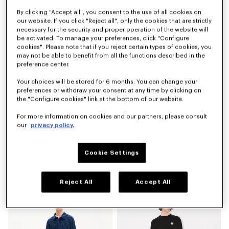
Pantalón corto elástico 'KENZO Sounds' de seda
Pantalón corto técnico 'KENZO Signature'
By clicking "Accept all", you consent to the use of all cookies on
€390
€290
our website. If you click "Reject all", only the cookies that are strictly
necessary for the security and proper operation of the website will
be activated. To manage your preferences, click "Configure
cookies". Please note that if you reject certain types of cookies, you
may not be able to benefit from all the functions described in the
preference center.
Your choices will be stored for 6 months. You can change your
preferences or withdraw your consent at any time by clicking on
the "Configure cookies" link at the bottom of our website.
For more information on cookies and our partners, please consult
our
privacy policy.
Cookie Settings
Vaqueros cargo corte monkey de denim japonés
Pantalón vaquero recto en denim japonés 'KENZO Signature'
€390
€390
Reject All
Accept All