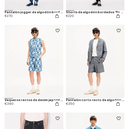
Pantalón jogger de algodón bordado 'Boke Flower'
Shorts de algodón bordados 'Boke Flower'
€270
€220
Vaqueros rectos de denim japonés 'KENZO Apple Pop'
Pantalón corto recto de algodón y lino 'KENZO Tulip'
€390
€350