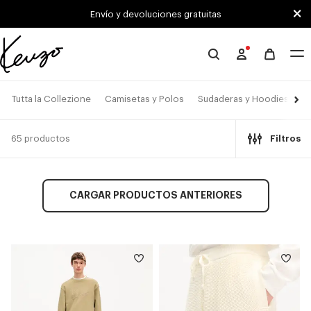
Skip to main content
Skip to footer content
Envío y devoluciones gratuitas
Página
oficial
de
Tutta la Collezione
Camisetas y Polos
Sudaderas y Hoodies
C
KENZO
65 productos
Filtros
CARGAR PRODUCTOS ANTERIORES