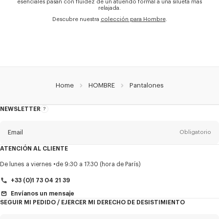
esenciales pasan con fluidez de un atuendo formal a una silueta más
relajada.
Descubre nuestra
colección para Hombre
.
Home
HOMBRE
Pantalones
NEWSLETTER
Acerca
del
boletín
Email
Obligatorio
ATENCIÓN AL CLIENTE
Título
Obligatorio
De lunes a viernes
de 9:30 a 17:30 (hora de París)
+33 (0)1 73 04 21 39
Envíanos un mensaje
SEGUIR MI PEDIDO / EJERCER MI DERECHO DE DESISTIMIENTO
Nombre*
Obligatorio