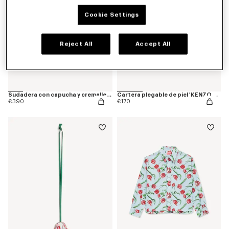
Cookie Settings
Reject All
Accept All
Sudadera con capucha y cremallera de algodón bordada 'KENZO Tulip'
Cartera plegable de piel 'KENZO Tulip'
€390
€170