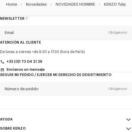
Home
Novedades
NOVEDADES HOMBRE
KENZO Tulip
NEWSLETTER
Acerca
del
boletín
Email
Obligatorio
ATENCIÓN AL CLIENTE
Título
Obligatorio
De lunes a viernes
de 9:30 a 17:30 (hora de París)
+33 (0)1 73 04 21 39
Envíanos un mensaje
SEGUIR MI PEDIDO / EJERCER MI DERECHO DE DESISTIMIENTO
Nombre*
Obligatorio
Número de pedido
Obligatorio
Appelido*
Obligatorio
Email
Obligatorio
AYUDA
+34
SOBRE KENZO
Mi Cuenta
ENVIAR