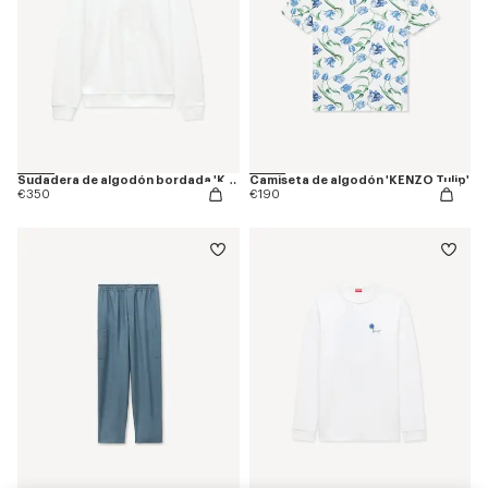
Sudadera de algodón bordada 'KENZO Tulip'
Camiseta de algodón 'KENZO Tulip'
€350
€190