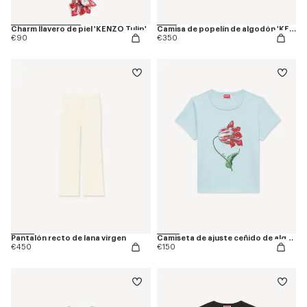
Charm llavero de piel 'KENZO Tulip'
Camisa de popelín de algodón 'KENZO Tulip'
€90
€350
Pantalón recto de lana virgen
Camiseta de ajuste ceñido de algodón 'KENZO Tulip'
€450
€150