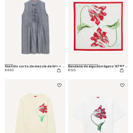
Vestido corto de mezcla de lino y denim lavado
Bandana de algodón ligero 'KENZO Tulip'
€490
€120