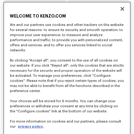
Pantalón jogger cargo de viscosa y lana
Camiseta de manga larga de algodón 'KENZO Tulip'
€450
€190
WELCOME TO KENZO.COM
We and our partners use cookies and other trackers on this website
for several reasons: to ensure its security and smooth operation; to
improve your user experience; to measure and analyze
performance and traffic; to provide you with personalized content,
offers and services; and to offer you services linked to social
networks.
By clicking "Accept all", you consent to the use of all cookies on
our website. If you click "Reject all", only the cookies that are strictly
necessary for the security and proper operation of the website will
be activated. To manage your preferences, click "Configure
cookies". Please note that if you reject certain types of cookies, you
may not be able to benefit from all the functions described in the
preference center.
Jersey de lana y algodón bordado 'KENZO Tulip'
Cárdigan de lana y algodón bordado 'KENZO Tulip'
Your choices will be stored for 6 months. You can change your
€450
€490
preferences or withdraw your consent at any time by clicking on
the "Configure cookies" link at the bottom of our website.
For more information on cookies and our partners, please consult
our
privacy policy.