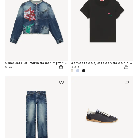
Chaqueta utilitaria de denim japonés 'KENZO Tulip'
Camiseta de ajuste ceñido de algodón bordada 'KENZO Tulip'
€690
€150