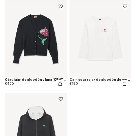
Cárdigan de algodón y lana 'KENZO Tulip'
Camiseta relax de algodón de manga larga 'KENZO Tulip'
€450
€190