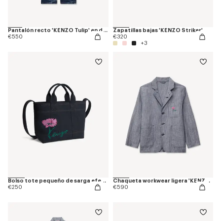
Pantalón recto 'KENZO Tulip' en denim japonés
Zapatillas bajas 'KENZO Striker'
€550
€320
+3
Bolso tote pequeño de sarga efecto denim 'KENZO Tulip'
Chaqueta workwear ligera 'KENZO Tulip' de mezcla de lino y denim lavado
€250
€590