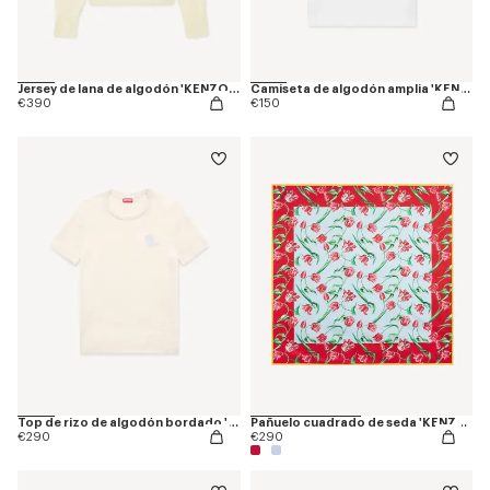
Jersey de lana de algodón 'KENZO Tulip'
Camiseta de algodón amplia 'KENZO Tulip'
€390
€150
Top de rizo de algodón bordado 'KENZO Tulip'
Pañuelo cuadrado de seda 'KENZO Tulip'
€290
€290