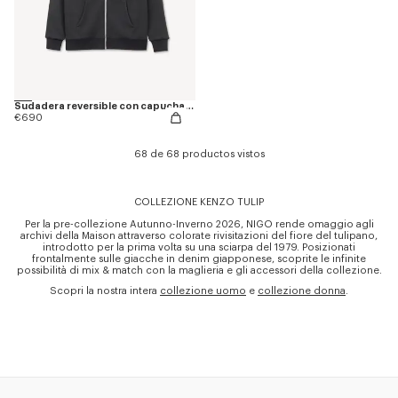
Sudadera reversible con capucha y cremallera de algodón 'KENZO Tulip'
€690
68 de 68 productos vistos
COLLEZIONE KENZO TULIP
Per la pre-collezione Autunno-Inverno 2026, NIGO rende omaggio agli
archivi della Maison attraverso colorate rivisitazioni del fiore del tulipano,
introdotto per la prima volta su una sciarpa del 1979. Posizionati
frontalmente sulle giacche in denim giapponese, scoprite le infinite
possibilità di mix & match con la maglieria e gli accessori della collezione.
Scopri la nostra intera
collezione uomo
e
collezione donna
.