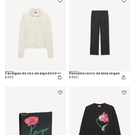
Cárdigan de rizo de algodón bordado 'KENZO Tulip'
Pantalón recto de lana virgen
€450
€450