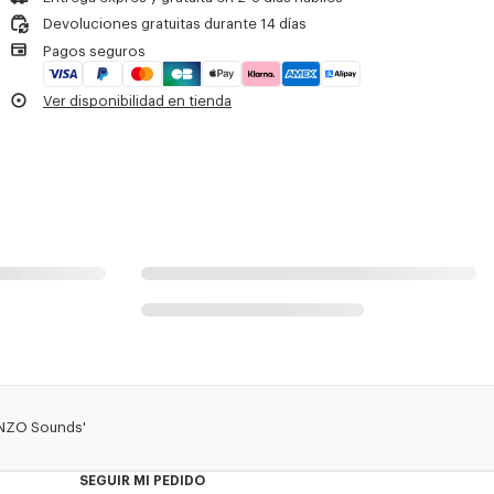
Secado al aire libre a la sombra
Devoluciones gratuitas durante 14 días
No secar en secadora
Pagos seguros
Lavado a mano
Limpieza profesional en húmedo muy suave
Ver disponibilidad en tienda
ENZO Sounds'
SEGUIR MI PEDIDO