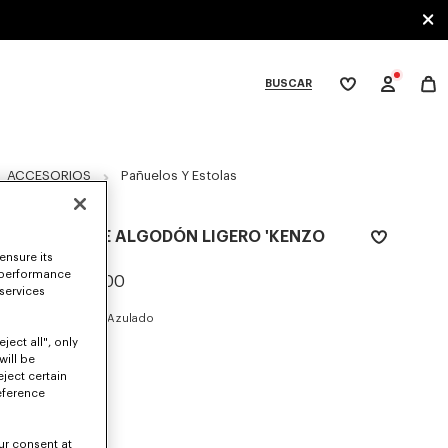
BUSCAR
Mi
lista
de
deseos
bcategories
ACCESORIOS
Pañuelos Y Estolas
BANDANA DE ALGODÓN LIGERO 'KENZO
SOUNDS'
ensure its
 performance
Mex$ 3,000.00
 services
COLORES :
Negro Azulado
ject all", only
will be
Seleccionado
eject certain
eference
TALLAS
ur consent at