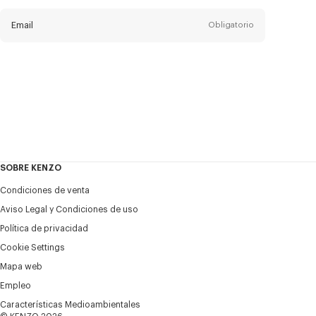
del
boletín
Email
Obligatorio
Título
Obligatorio
Estado civil*
Nombre*
Obligatorio
SOBRE KENZO
Appelido*
Condiciones de venta
Obligatorio
Aviso Legal y Condiciones de uso
Política de privacidad
+52
Cookie Settings
Mapa web
Empleo
Deseo recibir comunicaciones sobre los productos,
servicios y eventos de KENZO, que pueden ser
Características Medioambientales
personalizados, especialmente en las redes sociales y otras