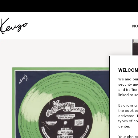
Skip to main content
Skip to footer content
NO
Página
oficial
de
KENZO
WELCOM
We and our 
security a
and traffic
linked to s
By clicking 
the cookies
activated. 
types of co
center.
Your choice