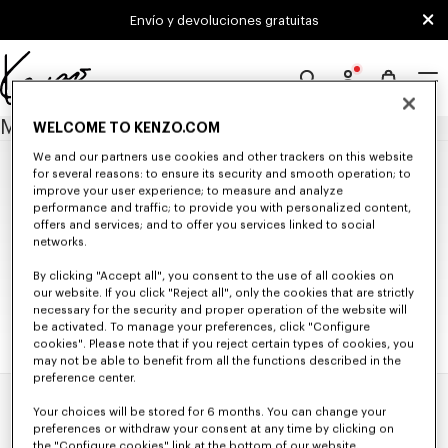
Skip to main content
Skip to footer content
Envío y devoluciones gratuitas
Página
oficial
MAPA DEL SITIO
WELCOME TO KENZO.COM
de
We and our partners use cookies and other trackers on this website
KENZO
NOVEDADES
for several reasons: to ensure its security and smooth operation; to
improve your user experience; to measure and analyze
performance and traffic; to provide you with personalized content,
NOVEDADES HOMBRE
offers and services; and to offer you services linked to social
NOVEDADES MUJER
MUJER
networks.
NOVEDADES NIÑOS
SELECCIÓN
NOVEDADES
By clicking "Accept all", you consent to the use of all cookies on
Conjuntos Coordinados De Temporada
our website. If you click "Reject all", only the cookies that are strictly
ROPA
KENZO Signature
NIÑOS
necessary for the security and proper operation of the website will
KENZO Jumping Tiger
Tutta la Collezione
BOLSOS
be activated. To manage your preferences, click "Configure
Camisetas
Bolsos
ACCESORIOS
TODA LA COLECCIÓN INFANTIL
Sudaderas y Hoodies
cookies". Please note that if you reject certain types of cookies, you
Carteras y Marroquinería
Todos los Accesorios
ZAPATOS
NIÑAS (3-12 AÑOS)
Jerséis
may not be able to benefit from all the functions described in the
Gorras y Sombreros
Todos los Zapatos
REGALOS
Chaquetas y Abrigos
Toda la Colección
NIÑOS (3-12 AÑOS)
preference center.
Pañuelos y Estolas
Bailarinas y Alpargatas
Camisas y Tops
Todos los Regalos
Camisetas y Sudaderas
Toda la Colección
Bebés (1 mes - 2 años)
Cinturones
Sneakers
Vestidos y Faldas
Pequeños Regalos
Vestidos y Faldas
Inicio
Mapa Del Sitio
Camisetas y Sudaderas
Your choices will be stored for 6 months. You can change your
Gafas de sol
Derbies y Botines
Pantalones y Shorts
Pantalones y Shorts
Pantalones y Shorts
preferences or withdraw your consent at any time by clicking on
Beachwear
Zapatilla KENZO Striker
Denim
Chaquetas y Abrigos
Chaquetas y Abrigos
the "Configure cookies" link at the bottom of our website.