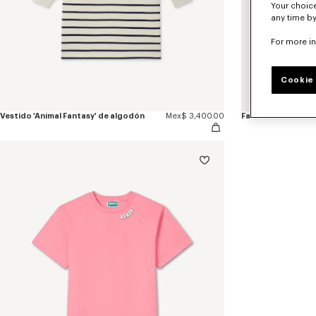
Your choice
any time by
For more i
Cookie 
Vestido 'Animal Fantasy' de algodón
Mex$ 3,400.00
Falda acolchada 'B