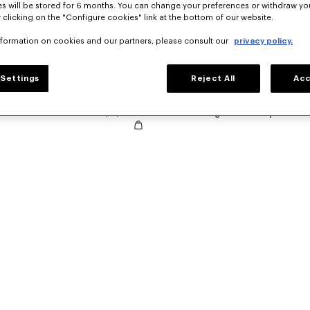
s will be stored for 6 months. You can change your preferences or withdraw yo
 clicking on the "Configure cookies" link at the bottom of our website.
nformation on cookies and our partners, please consult our
privacy policy.
Settings
Reject All
Acc
oke Flower 2.0'
Mex$ 3,400.00