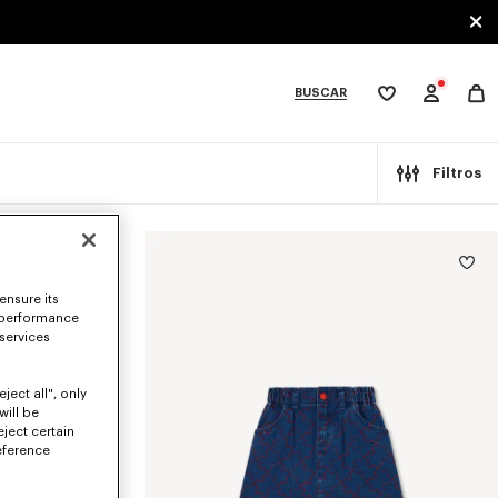
BUSCAR
Mi
lista
de
deseos
bcategories
Filtros
ensure its
 performance
 services
ject all", only
will be
eject certain
eference