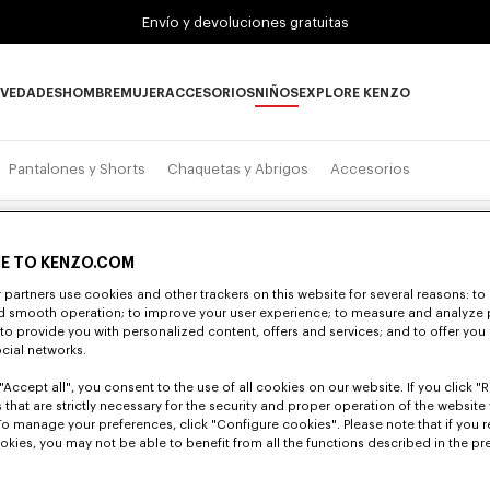
Envío y devoluciones gratuitas
VEDADES
HOMBRE
MUJER
ACCESORIOS
NIÑOS
EXPLORE KENZO
Novedades subcategories
HOMBRE subcategories
MUJER subcategories
ACCESORIOS subcategories
NIÑOS subcategories
EXPLORE KENZO su
Pantalones y Shorts
Chaquetas y Abrigos
Accesorios
Novedad
E TO KENZO.COM
partners use cookies and other trackers on this website for several reasons: to 
nd smooth operation; to improve your user experience; to measure and analyze
; to provide you with personalized content, offers and services; and to offer you
ocial networks.
"Accept all", you consent to the use of all cookies on our website. If you click "Re
 that are strictly necessary for the security and proper operation of the website 
To manage your preferences, click "Configure cookies". Please note that if you r
okies, you may not be able to benefit from all the functions described in the pr