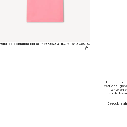
Vestido de manga corta 'Play KENZO' de algodón
Mex$ 3,050.00
La colección 
vestidos liger
tanto en e
cuidados ac
Descubre aho