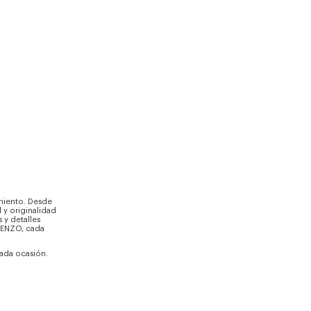
imiento. Desde
 y originalidad
 y detalles
KENZO, cada
cada ocasión.