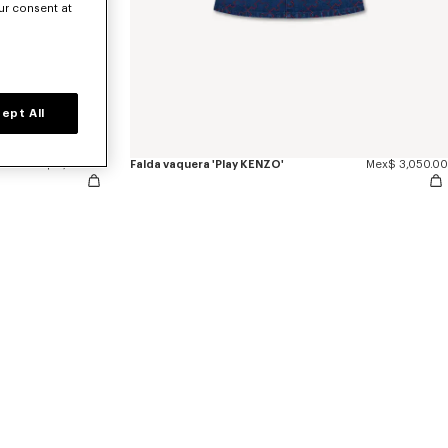
ur consent at
ept All
Vestido de algodón con capucha 'Boke Flower 2.0'
Mex$ 4,400.00
Falda vaquera 'Play KENZO'
Mex$ 3,050.00