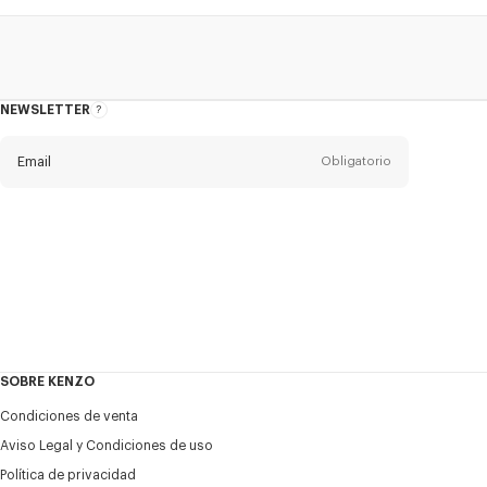
NEWSLETTER
Acerca
del
boletín
Email
Obligatorio
Título
Obligatorio
Estado civil*
Nombre*
Obligatorio
SOBRE KENZO
Appelido*
Condiciones de venta
Obligatorio
Aviso Legal y Condiciones de uso
Política de privacidad