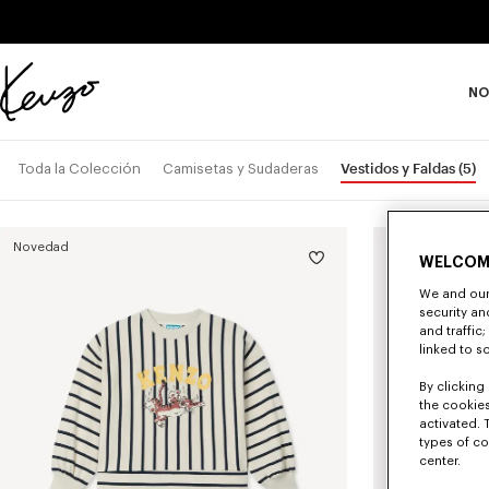
Skip to main content
Skip to footer content
NO
Página
oficial
de
Vestidos y Faldas
(5)
Toda la Colección
Camisetas y Sudaderas
KENZO
Novedad
Novedad
WELCOM
We and our 
security a
and traffic
linked to s
By clicking 
the cookies
activated. 
types of co
center.