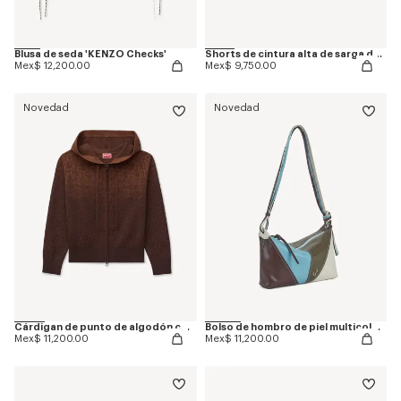
Blusa de seda 'KENZO Checks'
Shorts de cintura alta de sarga de algodón
Mex$ 12,200.00
Mex$ 9,750.00
Novedad
Novedad
Cárdigan de punto de algodón con cremallera 'Kenzogram'
Bolso de hombro de piel multicolor 'KENZO Kite'
Mex$ 11,200.00
Mex$ 11,200.00