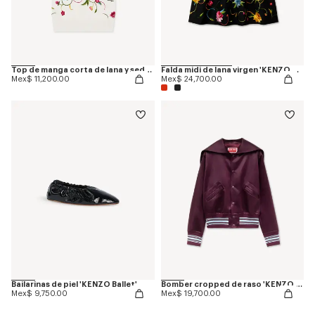
Top de manga corta de lana y seda 'KENZO Wildflower'
Falda midi de lana virgen 'KENZO Wildflower'
Mex$ 11,200.00
Mex$ 24,700.00
Bailarinas de piel 'KENZO Ballet'
Bomber cropped de raso 'KENZO Varsity'
Mex$ 9,750.00
Mex$ 19,700.00