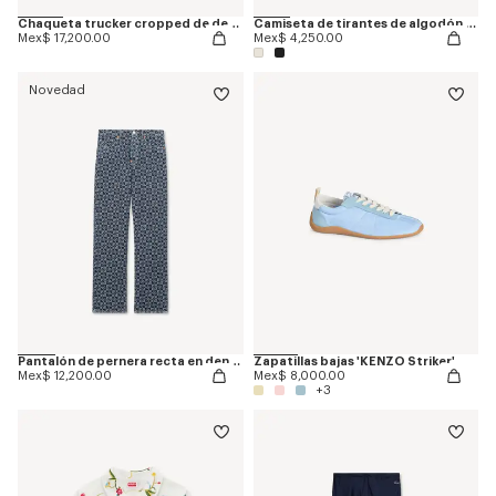
Chaqueta trucker cropped de denim japonés 'Kenzogram'
Camiseta de tirantes de algodón bordada 'KENZO Signature'
Mex$ 17,200.00
Mex$ 4,250.00
Novedad
Pantalón de pernera recta en denim japonés 'Kenzogram'
Zapatillas bajas 'KENZO Striker'
Mex$ 12,200.00
Mex$ 8,000.00
+3