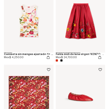
Camiseta sin mangas ajustada de algodón 'KENZO Wildflower'
Falda midi de lana virgen 'KENZO Wildflower'
Mex$ 4,250.00
Mex$ 24,700.00