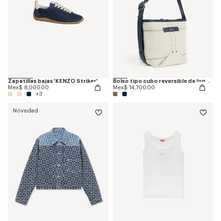
Zapatillas bajas 'KENZO Striker'
Bolso tipo cubo reversible de lona y piel 'KENZO Utility'
Mex$ 8,000.00
Mex$ 14,700.00
+3
Novedad