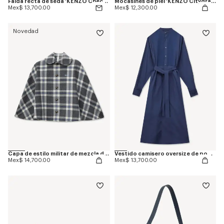
Falda recta de seda 'KENZO Checks'
Mocasines de piel 'KENZO Citygram'
Mex$ 13,700.00
Mex$ 12,300.00
Novedad
Capa de estilo militar de mezcla de lana 'KENZO Checks'
Vestido camisero oversize de popelín de algodón
Mex$ 14,700.00
Mex$ 13,700.00