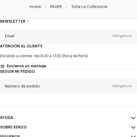
Home
MUJER
Tutta La Collezione
NEWSLETTER
Acerca
del
boletín
Email
Obligatorio
ATENCIÓN AL CLIENTE
Título
Obligatorio
De lunes a viernes
de 9:30 a 17:30 (hora de París)
Envíanos un mensaje
SEGUIR MI PEDIDO
Nombre*
Obligatorio
Número de pedido
Obligatorio
Appelido*
Obligatorio
Email
Obligatorio
AYUDA
SOBRE KENZO
Mi Cuenta
ENVIAR
+52
SÍGUENOS