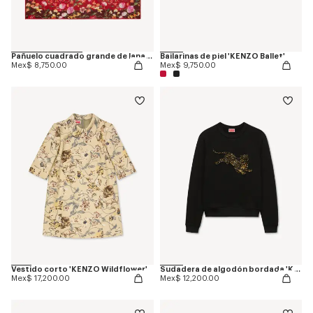
Pañuelo cuadrado grande de lana ligera 'KENZO Wildflower'
Bailarinas de piel 'KENZO Ballet'
Mex$ 8,750.00
Mex$ 9,750.00
Vestido corto 'KENZO Wildflower'
Sudadera de algodón bordada 'KENZO Jumping Tiger'
Mex$ 17,200.00
Mex$ 12,200.00