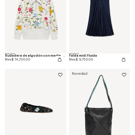
Sudadera de algodón con media cremallera bordada 'KENZO Wildflower'
Falda midi fluida
Mex$ 14,700.00
Mex$ 9,750.00
Novedad