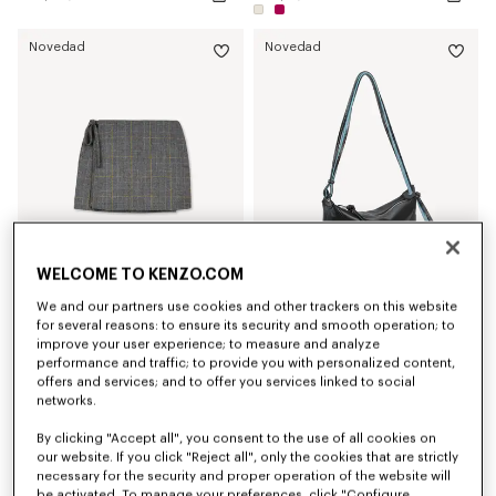
Novedad
Novedad
WELCOME TO KENZO.COM
We and our partners use cookies and other trackers on this website
Falda corta cruzada de tweed de lana 'KENZO Checks'
Bolso de hombro de piel 'KENZO Kite'
for several reasons: to ensure its security and smooth operation; to
Mex$ 12,200.00
Mex$ 11,200.00
improve your user experience; to measure and analyze
performance and traffic; to provide you with personalized content,
offers and services; and to offer you services linked to social
Novedad
networks.
By clicking "Accept all", you consent to the use of all cookies on
our website. If you click "Reject all", only the cookies that are strictly
necessary for the security and proper operation of the website will
be activated. To manage your preferences, click "Configure