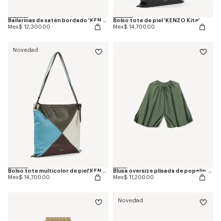
Bailarinas de satén bordado 'KENZO Ballet'
Bolso tote de piel 'KENZO Kite'
Mex$ 12,300.00
Mex$ 14,700.00
Novedad
Bolso tote multicolor de piel'KENZO Kite'
Blusa oversize plisada de popelín de algodón
Mex$ 14,700.00
Mex$ 11,200.00
Novedad