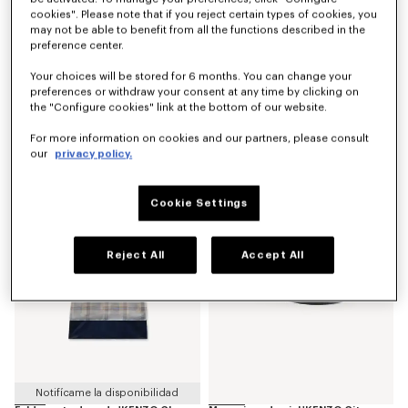
cookies". Please note that if you reject certain types of cookies, you
may not be able to benefit from all the functions described in the
preference center.
Your choices will be stored for 6 months. You can change your
preferences or withdraw your consent at any time by clicking on
the "Configure cookies" link at the bottom of our website.
Cazadora unisex de jacquard de poliamida y lana 'KENZO Stripes'
Blusa de seda con mangas abullonadas
For more information on cookies and our partners, please consult
Mex$ 19,700.00
Mex$ 11,200.00
our
privacy policy.
Novedad
Novedad
Cookie Settings
Reject All
Accept All
Notifícame la disponibilidad