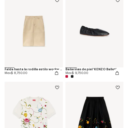
Falda hasta la rodilla estilo workwear en sarga de algodón
Bailarinas de piel 'KENZO Ballet'
Mex$ 8,750.00
Mex$ 9,750.00