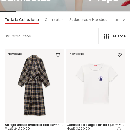
Tutta la Collezione
Camisetas
Sudaderas y Hoodies
Jerséis
391 productos
Filtros
Novedad
Novedad
Abrigo unisex oversize con cuello chal de mezcla de lana 'KENZO Checks'
Camiseta de algodón de ajuste ceñido 'KENZO Eiffel Tower Design'
Mex$ 24,700.00
Mex$ 3,250.00