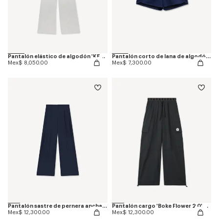
Pantalón elástico de algodón 'KENZO Signature'
Pantalón corto de lana de algodón 'KENZO Signature'
Mex$ 8,050.00
Mex$ 7,300.00
Pantalón sastre de pernera ancha en lana virgen
Pantalón cargo 'Boke Flower 2.0' de algodón técnico
Mex$ 12,300.00
Mex$ 12,300.00