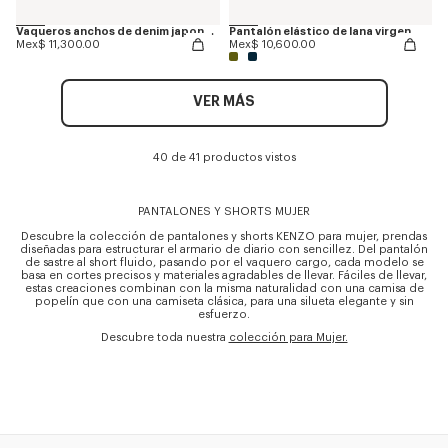
Vaqueros anchos de denim japonés elástico AYAME
Pantalón elástico de lana virgen
Mex$ 11,300.00
Mex$ 10,600.00
VER MÁS
40 de 41 productos vistos
PANTALONES Y SHORTS MUJER
Descubre la colección de pantalones y shorts KENZO para mujer, prendas
diseñadas para estructurar el armario de diario con sencillez. Del pantalón
de sastre al short fluido, pasando por el vaquero cargo, cada modelo se
basa en cortes precisos y materiales agradables de llevar. Fáciles de llevar,
estas creaciones combinan con la misma naturalidad con una camisa de
popelín que con una camiseta clásica, para una silueta elegante y sin
esfuerzo.
Descubre toda nuestra
colección para Mujer.