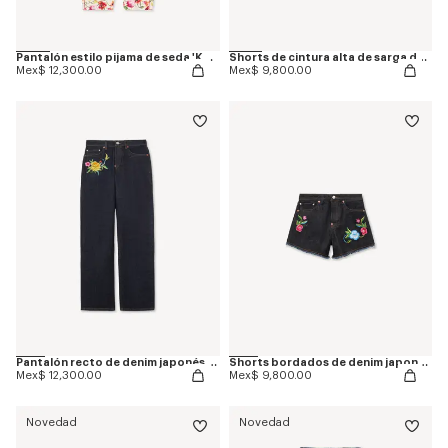
Pantalón estilo pijama de seda 'KENZO Wildflower'
Shorts de cintura alta de sarga de algodón
Mex$ 12,300.00
Mex$ 9,800.00
Pantalón recto de denim japonés 'KENZO Wildflower'
Shorts bordados de denim japonés 'KENZO Wildflower'
Mex$ 12,300.00
Mex$ 9,800.00
Novedad
Novedad