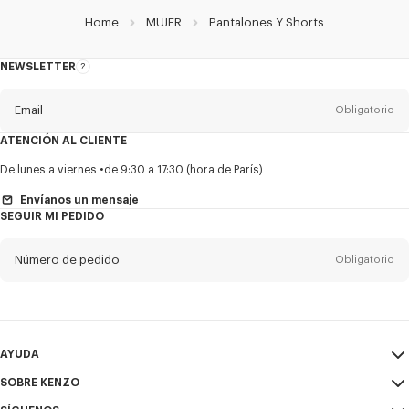
Home
MUJER
Pantalones Y Shorts
NEWSLETTER
Acerca
del
boletín
Email
Obligatorio
ATENCIÓN AL CLIENTE
Título
Obligatorio
De lunes a viernes
de 9:30 a 17:30 (hora de París)
Envíanos un mensaje
SEGUIR MI PEDIDO
Nombre*
Obligatorio
Número de pedido
Obligatorio
Appelido*
Obligatorio
Email
Obligatorio
AYUDA
SOBRE KENZO
Mi Cuenta
ENVIAR
+52