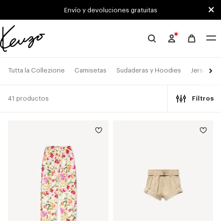
Skip to main content
Skip to footer content
Envío y devoluciones gratuitas
Página
oficial
de
Tutta la Collezione
Camisetas
Sudaderas y Hoodies
Jerséis
KENZO
41 productos
Filtros