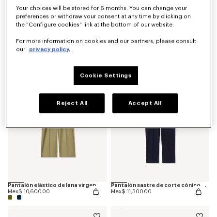
Your choices will be stored for 6 months. You can change your
preferences or withdraw your consent at any time by clicking on
the "Configure cookies" link at the bottom of our website.
Pantalón informal de algodón
Pantalón informal de lana virgen
For more information on cookies and our partners, please consult
Mex$ 8,800.00
Mex$ 9,800.00
our
privacy policy.
Novedad
Cookie Settings
Reject All
Accept All
Pantalón elástico de lana virgen
Pantalón sastre de corte cónico en lana virgen
Mex$ 10,600.00
Mex$ 11,300.00