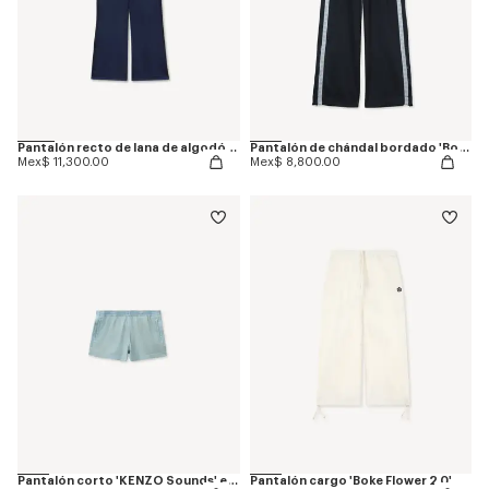
Pantalón recto de lana de algodón 'KENZO Signature'
Pantalón de chándal bordado 'Boke Flower 2.0'
Mex$ 11,300.00
Mex$ 8,800.00
Pantalón corto 'KENZO Sounds' en cambray lavado
Pantalón cargo 'Boke Flower 2.0'