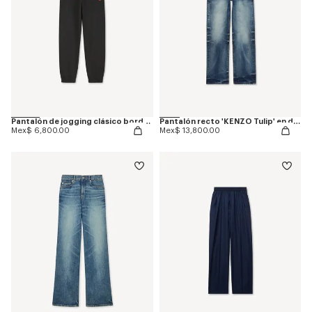
Pantalón de jogging clásico bordado 'Boke Flower'
Pantalón recto 'KENZO Tulip' en denim japonés
Mex$ 6,800.00
Mex$ 13,800.00