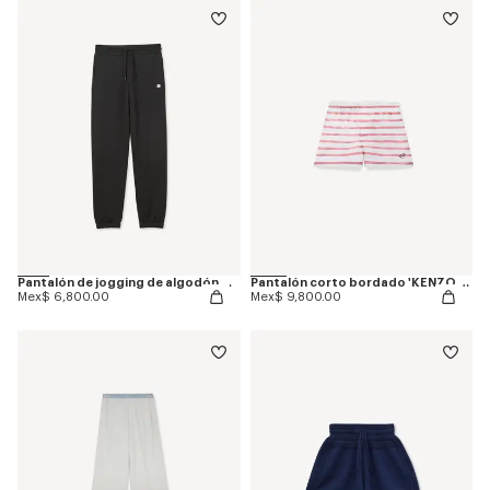
Pantalón de jogging de algodón bordado 'Boke Flower'
Pantalón corto bordado 'KENZO Sounds' de seda
Mex$ 6,800.00
Mex$ 9,800.00