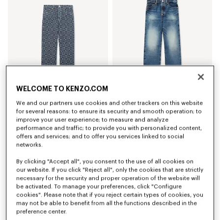
WELCOME TO KENZO.COM
We and our partners use cookies and other trackers on this website
Pantalón de pernera recta en denim japonés 'Kenzogram'
Pantalón de pernera recta de denim japonés
for several reasons: to ensure its security and smooth operation; to
Mex$ 12,300.00
Mex$ 11,300.00
improve your user experience; to measure and analyze
performance and traffic; to provide you with personalized content,
offers and services; and to offer you services linked to social
Novedad
networks.
By clicking "Accept all", you consent to the use of all cookies on
our website. If you click "Reject all", only the cookies that are strictly
necessary for the security and proper operation of the website will
be activated. To manage your preferences, click "Configure
cookies". Please note that if you reject certain types of cookies, you
may not be able to benefit from all the functions described in the
preference center.