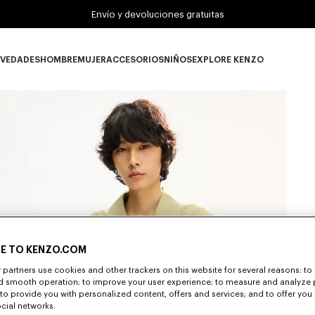
Envío y devoluciones gratuitas
VEDADES
HOMBRE
MUJER
ACCESORIOS
NIÑOS
EXPLORE KENZO
Novedades subcategories
HOMBRE subcategories
MUJER subcategories
ACCESORIOS subcategories
NIÑOS subcategories
EXPLORE KENZO su
E TO KENZO.COM
partners use cookies and other trackers on this website for several reasons: to 
nd smooth operation; to improve your user experience; to measure and analyze
; to provide you with personalized content, offers and services; and to offer you
ocial networks.