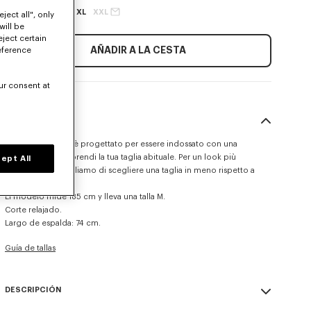
XS
S
M
L
XL
XXL
ject all", only
will be
eject certain
AÑADIR A LA CESTA
eference
ur consent at
TALLA Y CORTE
Questo prodotto è progettato per essere indossato con una
vestibilità ampia, prendi la tua taglia abituale. Per un look più
ept All
aderente ti consigliamo di scegliere una taglia in meno rispetto a
quella abituale.
El modelo mide 185 cm y lleva una talla M.
Corte relajado.
Largo de espalda: 74 cm.
Guía de tallas
DESCRIPCIÓN