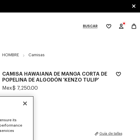
BUSCAR
Mi
lista
de
deseos
bcategories
HOMBRE
Camisas
CAMISA HAWAIANA DE MANGA CORTA DE
POPELINA DE ALGODÓN 'KENZO TULIP'
Mex$ 7,250.00
COLORES :
Caqui
Seleccionado
ensure its
 performance
 services
TALLAS
Guía de tallas