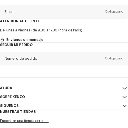
del
boletín
Email
Obligatorio
ATENCIÓN AL CLIENTE
Título
Obligatorio
De lunes a viernes
de 9:30 a 17:30 (hora de París)
Envíanos un mensaje
SEGUIR MI PEDIDO
Nombre*
Obligatorio
Número de pedido
Obligatorio
Appelido*
Obligatorio
Email
Obligatorio
AYUDA
SOBRE KENZO
Mi Cuenta
ENVIAR
+52
SÍGUENOS
Guía de tallas
Condiciones de venta
NUESTRAS TIENDAS
Preguntas frecuentes
Aviso Legal y Condiciones de uso
Instagram
Deseo recibir comunicaciones sobre los productos, servicios y
Encontrar una tienda cercana
Política de privacidad
eventos de KENZO, que pueden ser personalizados, especialmente en
Youtube