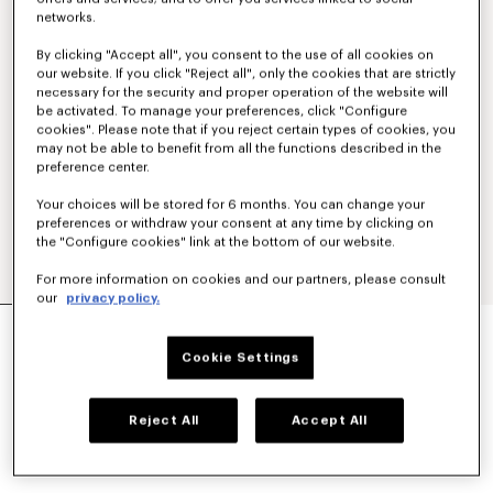
networks.
By clicking "Accept all", you consent to the use of all cookies on
our website. If you click "Reject all", only the cookies that are strictly
necessary for the security and proper operation of the website will
be activated. To manage your preferences, click "Configure
cookies". Please note that if you reject certain types of cookies, you
may not be able to benefit from all the functions described in the
preference center.
Your choices will be stored for 6 months. You can change your
preferences or withdraw your consent at any time by clicking on
the "Configure cookies" link at the bottom of our website.
For more information on cookies and our partners, please consult
our
privacy policy.
CAMISETA DE ALGODÓN 'KENZO PARIS
EMBLEM'
Cookie Settings
Mex$ 3,800.00
COLORES :
Blanco Hueso
Reject All
Accept All
Seleccionado