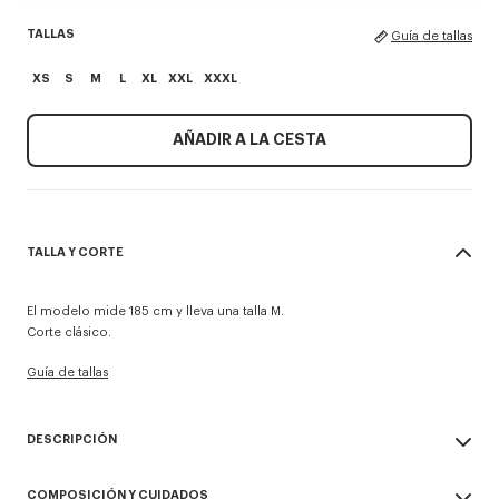
TALLAS
Guía de tallas
XS
S
M
L
XL
XXL
XXXL
AÑADIR A LA CESTA
TALLA Y CORTE
El modelo mide 185 cm y lleva una talla M.
Corte clásico.
Guía de tallas
DESCRIPCIÓN
Camiseta 'KENZO Paris Emblem'.
COMPOSICIÓN Y CUIDADOS
Punto jersey ligero y suave.