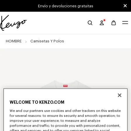
Skip to main content
Skip to footer content
Envío y devoluciones gratuitas
Página
oficial
de
HOMBRE
Camisetas Y Polos
KENZO
WELCOME TO KENZO.COM
We and our partners use cookies and other trackers on this website
for several reasons: to ensure its security and smooth operation; to
improve your user experience; to measure and analyze
performance and traffic; to provide you with personalized content,
offers and services; and to offer you services linked to social