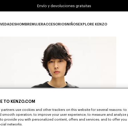
Envío y devoluciones gratuitas
VEDADES
HOMBRE
MUJER
ACCESORIOS
NIÑOS
EXPLORE KENZO
Novedades subcategories
HOMBRE subcategories
MUJER subcategories
ACCESORIOS subcategories
NIÑOS subcategories
EXPLORE KENZO su
E TO KENZO.COM
partners use cookies and other trackers on this website for several reasons: to 
nd smooth operation; to improve your user experience; to measure and analyze
; to provide you with personalized content, offers and services; and to offer you
ocial networks.