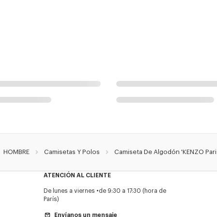
HOMBRE
Camisetas Y Polos
Camiseta De Algodón 'KENZO Pari
ATENCIÓN AL CLIENTE
De lunes a viernes
de 9:30 a 17:30 (hora de
París)
Envíanos un mensaje