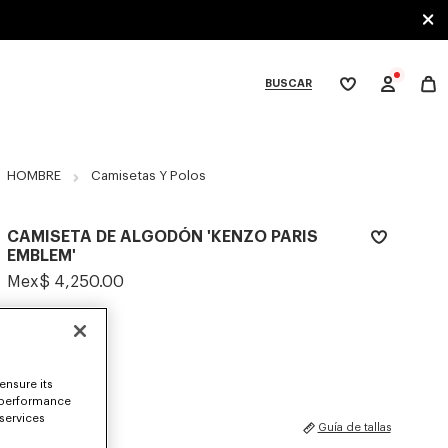
BUSCAR
Mi
lista
de
deseos
bcategories
HOMBRE
Camisetas Y Polos
CAMISETA DE ALGODÓN 'KENZO PARIS
EMBLEM'
Mex$ 4,250.00
COLORES :
Negro
Seleccionado
ensure its
 performance
 services
TALLAS
Guía de tallas