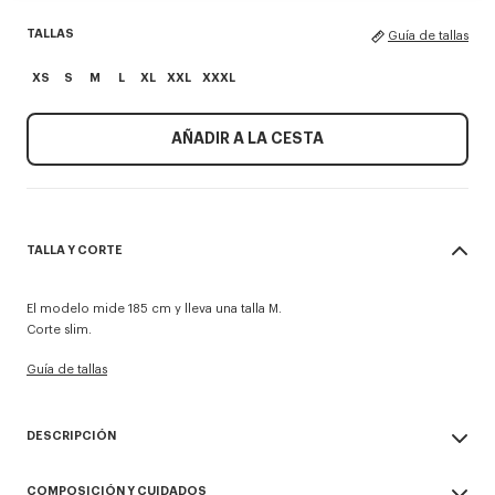
TALLAS
Guía de tallas
XS
S
M
L
XL
XXL
XXXL
AÑADIR A LA CESTA
TALLA Y CORTE
El modelo mide 185 cm y lleva una talla M.
Corte slim.
Guía de tallas
DESCRIPCIÓN
Camiseta entallada 'KENZO Paris Emblem'.
COMPOSICIÓN Y CUIDADOS
Punto jersey sencillo para una sensación cómoda y un peso de