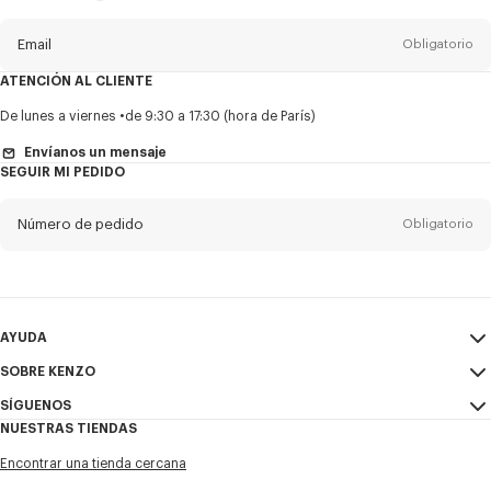
del
boletín
Email
Obligatorio
ATENCIÓN AL CLIENTE
Título
Obligatorio
De lunes a viernes
de 9:30 a 17:30 (hora de París)
Envíanos un mensaje
SEGUIR MI PEDIDO
Nombre*
Obligatorio
Número de pedido
Obligatorio
Appelido*
Obligatorio
Email
Obligatorio
AYUDA
SOBRE KENZO
Mi Cuenta
ENVIAR
+52
SÍGUENOS
Guía de tallas
Condiciones de venta
NUESTRAS TIENDAS
Preguntas frecuentes
Aviso Legal y Condiciones de uso
Instagram
Deseo recibir comunicaciones sobre los productos, servicios y
Encontrar una tienda cercana
Política de privacidad
eventos de KENZO, que pueden ser personalizados, especialmente en
Youtube