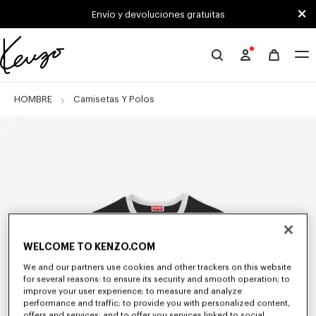
Skip to main content
Skip to footer content
Envío y devoluciones gratuitas
Página
oficial
de
HOMBRE
Camisetas Y Polos
KENZO
WELCOME TO KENZO.COM
We and our partners use cookies and other trackers on this website
for several reasons: to ensure its security and smooth operation; to
improve your user experience; to measure and analyze
performance and traffic; to provide you with personalized content,
offers and services; and to offer you services linked to social