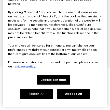
networks.
By clicking "Accept all", you consent to the use of all cookies on
our website. If you click "Reject all", only the cookies that are strictly
necessary for the security and proper operation of the website will
be activated. To manage your preferences, click "Configure
cookies". Please note that if you reject certain types of cookies, you
may not be able to benefit from all the functions described in the
preference center.
Your choices will be stored for 6 months. You can change your
preferences or withdraw your consent at any time by clicking on
the "Configure cookies" link at the bottom of our website.
For more information on cookies and our partners, please consult
our
privacy policy.
CAMISETA ENTALLADA DE ALGODÓN 'KENZO
PARIS EMBLEM'
Cookie Settings
Mex$ 3,750.00
COLORES :
Negro
Reject All
Accept All
Seleccionado