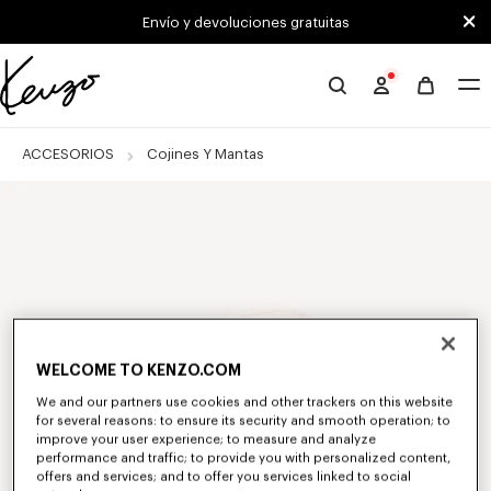
Skip to main content
Skip to footer content
Envío y devoluciones gratuitas
Página
oficial
de
ACCESORIOS
Cojines Y Mantas
KENZO
WELCOME TO KENZO.COM
We and our partners use cookies and other trackers on this website
for several reasons: to ensure its security and smooth operation; to
improve your user experience; to measure and analyze
performance and traffic; to provide you with personalized content,
offers and services; and to offer you services linked to social