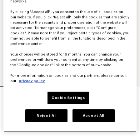
networks.
By clicking "Accept all", you consent to the use of all cookies on
our website. If you click "Reject all", only the cookies that are strictly
necessary for the security and proper operation of the website will
be activated. To manage your preferences, click "Configure
cookies". Please note that if you reject certain types of cookies, you
may not be able to benefit from all the functions described in the
preference center.
Your choices will be stored for 6 months. You can change your
preferences or withdraw your consent at any time by clicking on
the "Configure cookies" link at the bottom of our website.
For more information on cookies and our partners, please consult
our
privacy policy.
COJÍN DECORATIVO 'K BOKE'
Cookie Settings
Mex$ 2,000.00
COLORES :
Blanco
Reject All
Accept All
Seleccionado