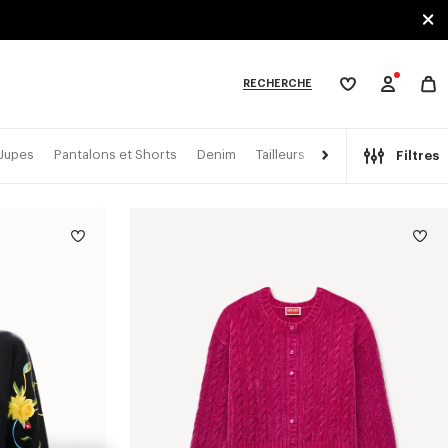
RECHERCHE
Ma
wishlist
XPLORE KENZO
 Jupes
Pantalons et Shorts
Denim
Tailleurs
Kimonos
Filtres