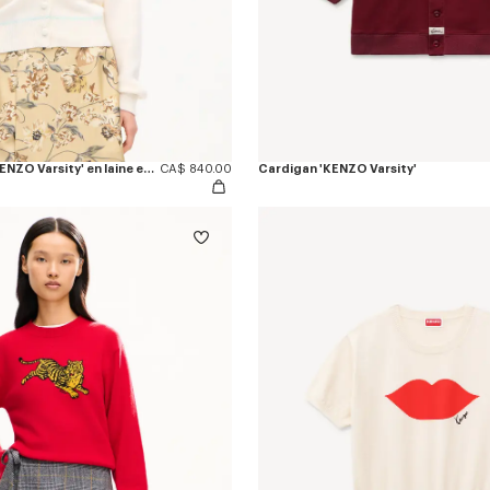
Cardigan brodé 'KENZO Varsity' en laine et coton
CA$ 840.00
Cardigan 'KENZO Varsity'