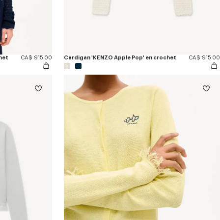
het
CA$ 915.00
Cardigan 'KENZO Apple Pop' en crochet
CA$ 915.00