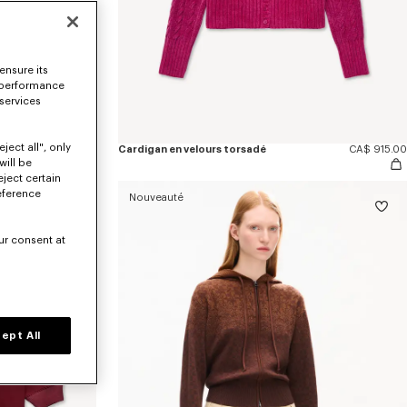
ensure its
 performance
 services
ject all", only
ie
CA$ 915.00
Cardigan en velours torsadé
CA$ 915.00
will be
eject certain
eference
Nouveauté
ur consent at
ept All