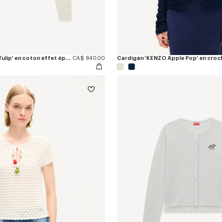
Cardigan 'KENZO Tulip' en coton effet éponge
CA$ 840.00
Cardigan 'KENZO Apple Pop' en croc