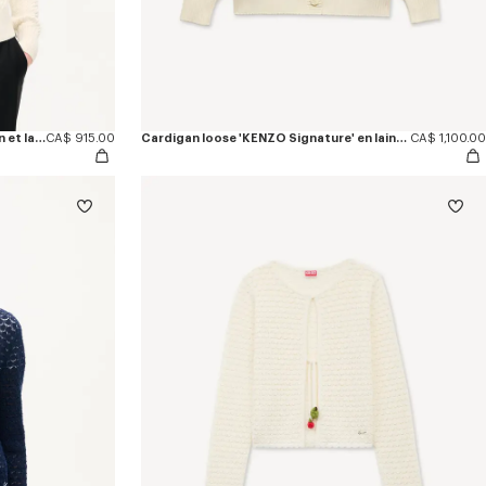
Pull loose 'KENZO Signature' en coton et laine
CA$ 915.00
Cardigan loose 'KENZO Signature' en laine et coton
CA$ 1,100.00