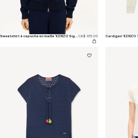
Sweatshirt à capuche en maille 'KENZO Signature' en coton et laine
CA$ 915.00