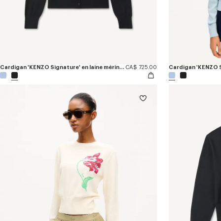
Cardigan 'KENZO Signature' en laine mérinos
CA$ 725.00