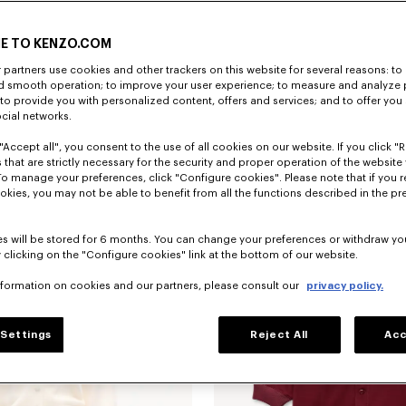
E TO KENZO.COM
partners use cookies and other trackers on this website for several reasons: to 
nd smooth operation; to improve your user experience; to measure and analyze
; to provide you with personalized content, offers and services; and to offer you
ocial networks.
"Accept all", you consent to the use of all cookies on our website. If you click "Re
Top à manches courtes 'KENZO Wildflower' en laine et soie
CA$ 840.00
Pull 'KENZO Wildflower' en laine et so
 that are strictly necessary for the security and proper operation of the website 
To manage your preferences, click "Configure cookies". Please note that if you r
okies, you may not be able to benefit from all the functions described in the pr
s will be stored for 6 months. You can change your preferences or withdraw yo
 clicking on the "Configure cookies" link at the bottom of our website.
nformation on cookies and our partners, please consult our
privacy policy.
Settings
Reject All
Acc