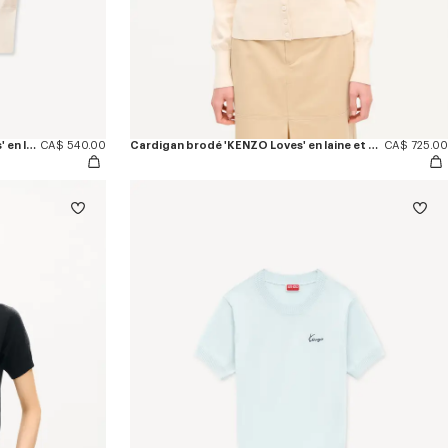
Top à manches courtes 'KENZO Loves' en laine et coton
CA$ 540.00
Cardigan brodé 'KENZO Loves' en laine et coton
CA$ 725.00