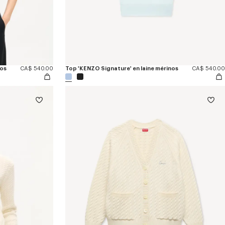
nos
CA$ 540.00
Top 'KENZO Signature' en laine mérinos
CA$ 540.00