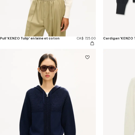
Pull 'KENZO Tulip' en laine et coton
CA$ 725.00
Cardigan 'KENZO Tu