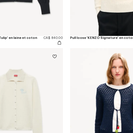
lip' en laine et coton
CA$ 840.00