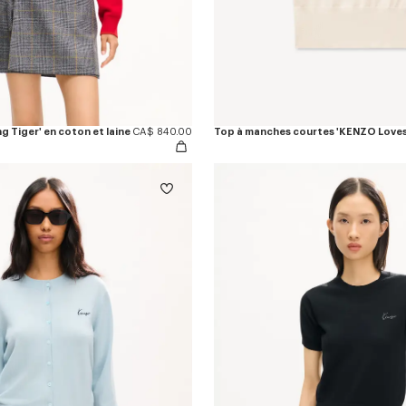
g Tiger' en coton et laine
CA$ 840.00