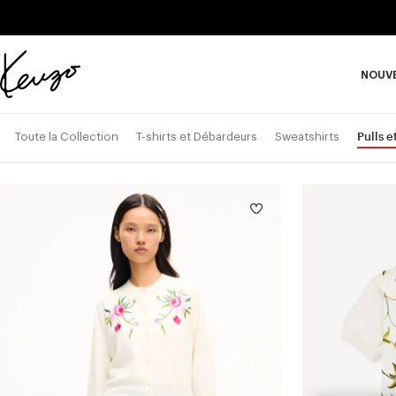
Skip to main content
Skip to footer content
NOUV
Site
officiel
S
KENZO
Pulls e
Toute la Collection
T-shirts et Débardeurs
Sweatshirts