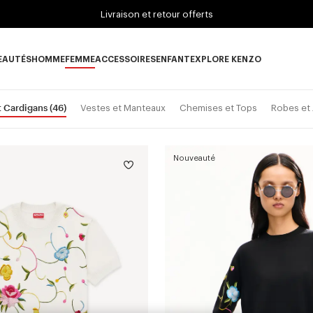
Livraison et retour offerts
EAUTÉS
HOMME
FEMME
ACCESSOIRES
ENFANT
EXPLORE KENZO
ous-catégorie NOUVEAUTÉS
Sous-catégorie HOMME
Sous-catégorie FEMME
Sous-catégorie ACCESSOIRES
Sous-catégorie ENFANT
Sous-catégorie E
t Cardigans
(46)
Vestes et Manteaux
Chemises et Tops
Robes et
Nouveauté