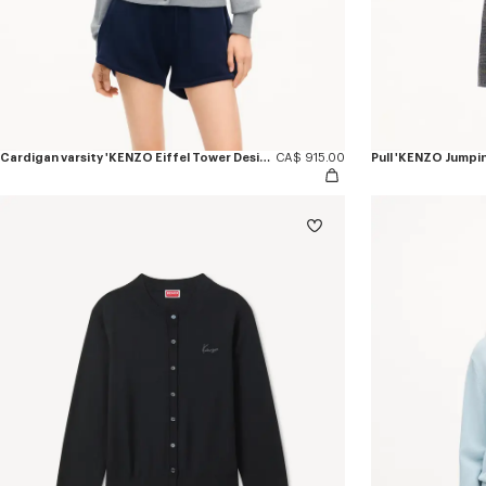
Cardigan varsity 'KENZO Eiffel Tower Design' en laine
CA$ 915.00
Pull 'KENZO Jumpin