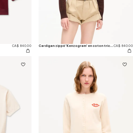
CA$ 840.00
Cardigan zippé 'Kenzogram' en coton tricoté
CA$ 840.00