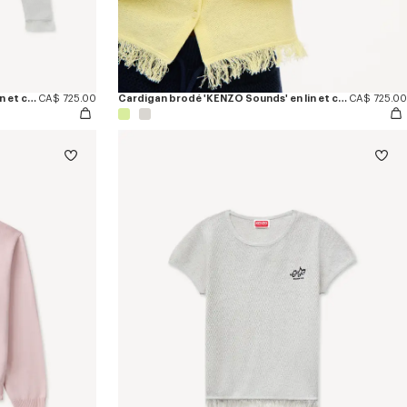
Cardigan brodé 'KENZO Sounds' en lin et coton
CA$ 725.00
Cardigan brodé 'KENZO Sounds' en lin et coton
CA$ 725.00