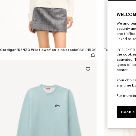
WELCOM
We and our 
security a
and traffic
linked to s
By clicking 
Cardigan 'KENZO Wildflower' en laine et soie
CA$ 915.00
the cookies
activated. 
types of co
center.
Your choice
any time by
For more i
Cookie 