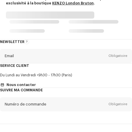
exclusivité à la boutique
KENZO London Bruton
.
NEWSLETTER
A
propos
de
la
newsletter
Email
Obligatoire
SERVICE CLIENT
Titre
Obligatoire
Du Lundi au Vendredi
9h30 - 17h30 (Paris)
Nous contacter
SUIVRE MA COMMANDE
Prénom*
Obligatoire
Numéro de commande
Obligatoire
Nom*
Obligatoire
Email
Obligatoire