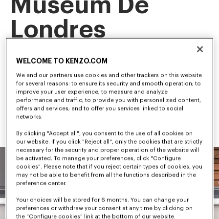
Museum De
Londres
Cette exposition majeure constitue la première rétrospective 
WELCOME TO KENZO.COM
consacrée à NIGO, directeur artistique de la Maison, retraçant 
son parcours et l’évolution de sa vision créative.
We and our partners use cookies and other trackers on this website
Figure pionnière à l’intersection du streetwear et du luxe, NIGO 
for several reasons: to ensure its security and smooth operation; to
a façonné certaines des tendances les plus influentes de la 
improve your user experience; to measure and analyze
culture contemporaine.
performance and traffic; to provide you with personalized content,
offers and services; and to offer you services linked to social
networks.
By clicking "Accept all", you consent to the use of all cookies on
our website. If you click "Reject all", only the cookies that are strictly
necessary for the security and proper operation of the website will
be activated. To manage your preferences, click "Configure
cookies". Please note that if you reject certain types of cookies, you
may not be able to benefit from all the functions described in the
preference center.
Your choices will be stored for 6 months. You can change your
preferences or withdraw your consent at any time by clicking on
the "Configure cookies" link at the bottom of our website.