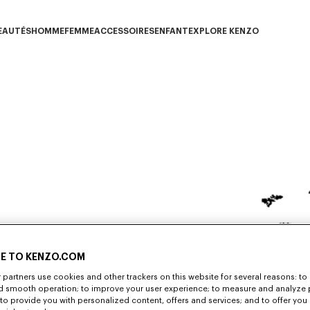
EAUTÉS
HOMME
FEMME
ACCESSOIRES
ENFANT
EXPLORE KENZO
ous-catégorie NOUVEAUTÉS
Sous-catégorie HOMME
Sous-catégorie FEMME
Sous-catégorie ACCESSOIRES
Sous-catégorie ENFANT
Sous-catégorie E
st
E TO KENZO.COM
partners use cookies and other trackers on this website for several reasons: to 
bodge" pour 
nd smooth operation; to improve your user experience; to measure and analyze
; to provide you with personalized content, offers and services; and to offer you