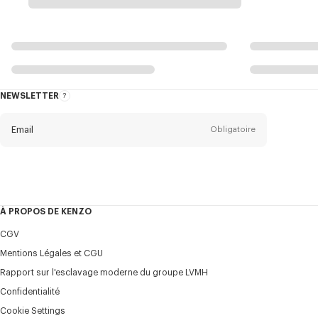
NEWSLETTER
A
propos
de
la
newsletter
Email
Obligatoire
Titre
Obligatoire
Civilité*
À PROPOS DE KENZO
CGV
Prénom*
Obligatoire
Mentions Légales et CGU
Rapport sur l'esclavage moderne du groupe LVMH
Confidentialité
Nom*
Obligatoire
Cookie Settings