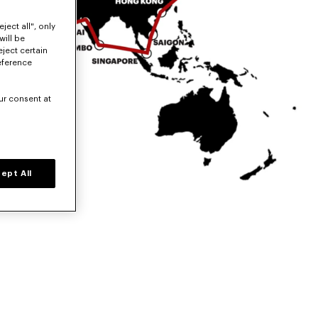
ject all", only
will be
eject certain
eference
ur consent at
ept All