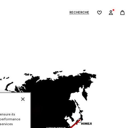
RECHERCHE
Ma
wishlist
XPLORE KENZO
ensure its
 performance
 services