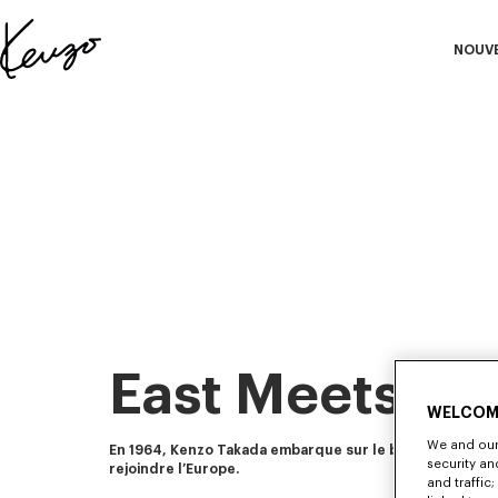
Skip to main content
Skip to footer content
NOUV
Site
officiel
S
KENZO
East Meets We
WELCOM
We and our 
En 1964, Kenzo Takada embarque sur le bateau "Le Cam
security a
rejoindre l’Europe.
and traffic