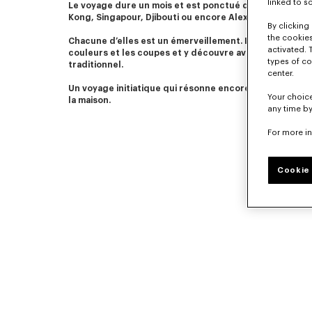
linked to s
Le voyage dure un mois et est ponctué de nombreuses 
Kong, Singapour, Djibouti ou encore Alexandrie.
By clicking 
the cookies
Chacune d’elles est un émerveillement. Il est fasciné par
activated. 
couleurs et les coupes et y découvre avec délice l’art
types of co
traditionnel.
center.
Un voyage initiatique qui résonne encore aujourd’hui da
Your choice
la maison.
any time by
For more i
Cookie 