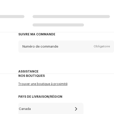
SUIVRE MA COMMANDE
Numéro de commande
Obligatoire
Email
Obligatoire
ASSISTANCE
NOS BOUTIQUES
Mon compte
ENVOYER
Trouver une boutique à proximité
ASSISTANCE
Mon compte
PAYS DE LIVRAISON/RÉGION
Guide des tailles
Canada