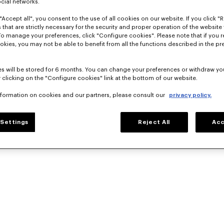
ocial networks.
escales : Hong 
"Accept all", you consent to the use of all cookies on our website. If you click "Re
 that are strictly necessary for the security and proper operation of the website 
 les étoffes, les 
To manage your preferences, click "Configure cookies". Please note that if you r
 du costume 
okies, you may not be able to benefit from all the functions described in the pr
ns les créations de 
s will be stored for 6 months. You can change your preferences or withdraw yo
 clicking on the "Configure cookies" link at the bottom of our website.
nformation on cookies and our partners, please consult our
privacy policy.
Settings
Reject All
Acc