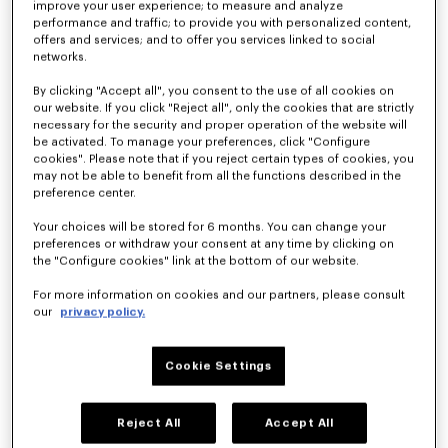
improve your user experience; to measure and analyze
performance and traffic; to provide you with personalized content,
offers and services; and to offer you services linked to social
networks.
By clicking "Accept all", you consent to the use of all cookies on
our website. If you click "Reject all", only the cookies that are strictly
necessary for the security and proper operation of the website will
be activated. To manage your preferences, click "Configure
cookies". Please note that if you reject certain types of cookies, you
may not be able to benefit from all the functions described in the
preference center.
Veste trucker cropped 'Kenzogram' en denim japonais
Pantalon droit 'Kenzogram' en denim japonais
CA$ 1,300.00
CA$ 910.00
Your choices will be stored for 6 months. You can change your
preferences or withdraw your consent at any time by clicking on
the "Configure cookies" link at the bottom of our website.
Nouveauté
Nouveauté
For more information on cookies and our partners, please consult
our
privacy policy.
Cookie Settings
Reject All
Accept All