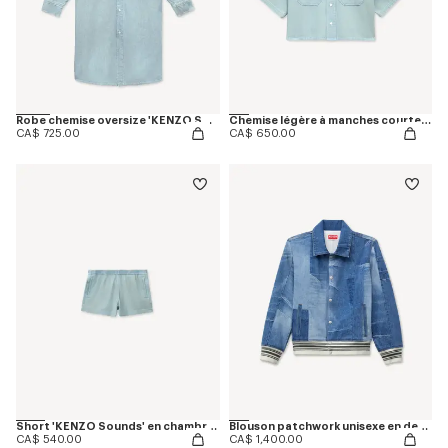
Robe chemise oversize 'KENZO Sounds' en chambray délavé
Chemise légère à manches courtes 'KENZO Sounds' en chambray délavé
CA$ 725.00
CA$ 650.00
Short 'KENZO Sounds' en chambray délavé
Blouson patchwork unisexe en denim japonais
CA$ 540.00
CA$ 1,400.00