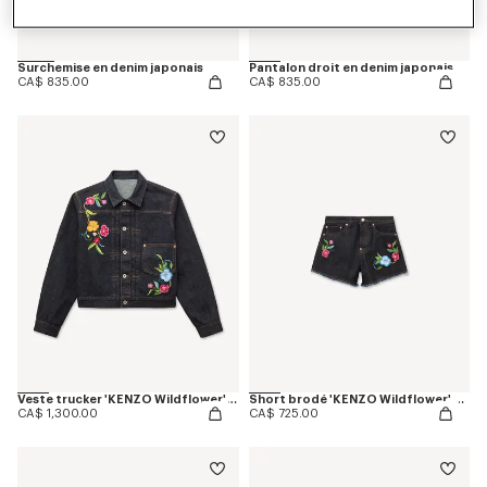
Surchemise en denim japonais
Pantalon droit en denim japonais
CA$ 835.00
CA$ 835.00
Veste trucker 'KENZO Wildflower' en denim japonais
Short brodé 'KENZO Wildflower' en denim japonais
CA$ 1,300.00
CA$ 725.00