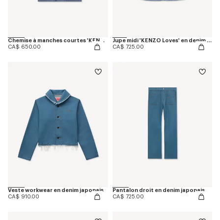
Chemise à manches courtes 'KENZO Loves' en denim chambray
Jupe midi 'KENZO Loves' en denim chambray
CA$ 650.00
CA$ 725.00
Veste workwear en denim japonais
Pantalon droit en denim japonais
CA$ 910.00
CA$ 725.00