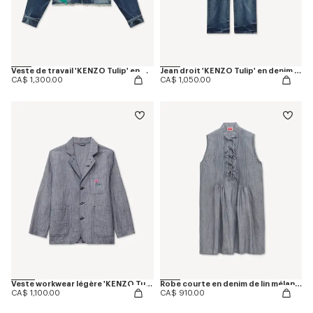
Veste de travail 'KENZO Tulip' en denim japonais
Jean droit 'KENZO Tulip' en denim japonais
CA$ 1,300.00
CA$ 1,050.00
Veste workwear légère 'KENZO Tulip' en denim de lin mélangé délavé
Robe courte en denim de lin mélangé délavé
CA$ 1,100.00
CA$ 910.00