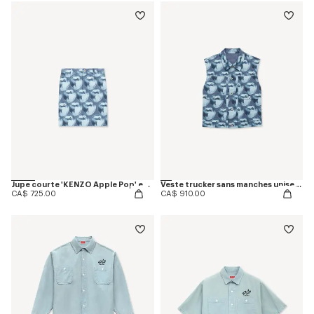
Jupe courte 'KENZO Apple Pop' en denim japonais
Veste trucker sans manches unisexe 'KENZO Badges' en denim japonais
CA$ 725.00
CA$ 910.00