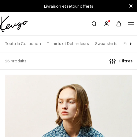
Skip to main content
Skip to footer content
Livraison et retour offerts
Site
officiel
KENZO
Toute la Collection
T-shirts et Débardeurs
Sweatshirts
Pulls e
25 produits
Filtres