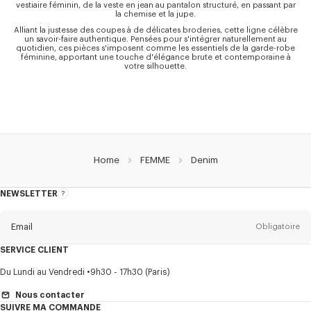
vestiaire féminin, de la veste en jean au pantalon structuré, en passant par
la chemise et la jupe.
Alliant la justesse des coupes à de délicates broderies, cette ligne célèbre
un savoir-faire authentique. Pensées pour s'intégrer naturellement au
quotidien, ces pièces s'imposent comme les essentiels de la garde-robe
féminine, apportant une touche d'élégance brute et contemporaine à
votre silhouette.
Home
FEMME
Denim
NEWSLETTER
A
propos
de
la
newsletter
Email
Obligatoire
SERVICE CLIENT
Titre
Obligatoire
Du Lundi au Vendredi
9h30 - 17h30 (Paris)
Nous contacter
SUIVRE MA COMMANDE