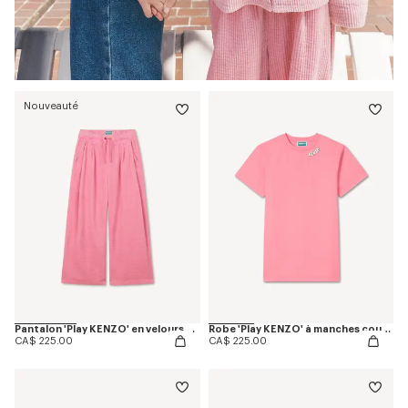
Nouveauté
Pantalon 'Play KENZO' en velours côtelé
Robe 'Play KENZO' à manches courtes en coton
CA$ 225.00
CA$ 225.00