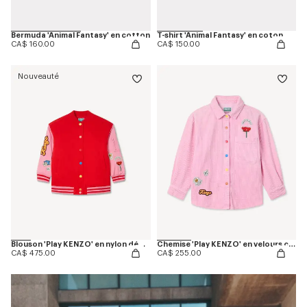
Bermuda 'Animal Fantasy' en cotton
T-shirt 'Animal Fantasy' en coton
CA$ 160.00
CA$ 150.00
Nouveauté
Blouson 'Play KENZO' en nylon déperlant
Chemise 'Play KENZO' en velours côtelé
CA$ 475.00
CA$ 255.00