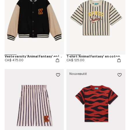
Veste varsity 'Animal Fantasy' en laine melangée
T-shirt 'Animal Fantasy' en coton
CA$ 475.00
CA$ 125.00
Nouveauté