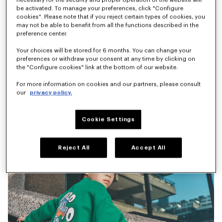
be activated. To manage your preferences, click "Configure
T-shirt 'Play KENZO' en coton
Jean 'Animal Fantasy' en denim
cookies". Please note that if you reject certain types of cookies, you
CA$ 115.00
CA$ 205.00
may not be able to benefit from all the functions described in the
preference center.
Your choices will be stored for 6 months. You can change your
preferences or withdraw your consent at any time by clicking on
the "Configure cookies" link at the bottom of our website.
For more information on cookies and our partners, please consult
our
privacy policy.
Cookie Settings
Reject All
Accept All