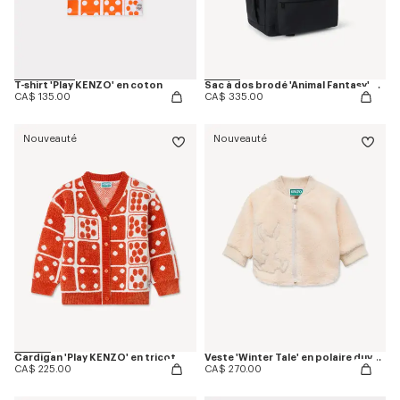
T-shirt 'Play KENZO' en coton
Sac à dos brodé 'Animal Fantasy' en toile
CA$ 135.00
CA$ 335.00
Nouveauté
Nouveauté
Cardigan 'Play KENZO' en tricot
Veste 'Winter Tale' en polaire duveteuse
CA$ 225.00
CA$ 270.00