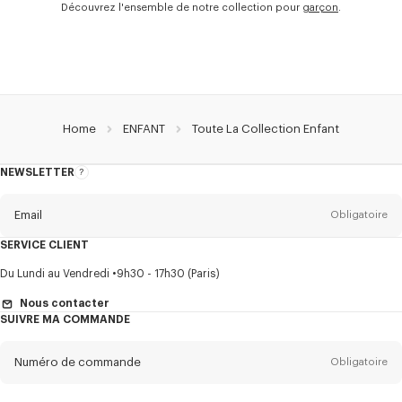
Découvrez l'ensemble de notre collection pour
garçon
.
Home
ENFANT
Toute La Collection Enfant
NEWSLETTER
A
propos
de
la
newsletter
Email
Obligatoire
SERVICE CLIENT
Titre
Obligatoire
Du Lundi au Vendredi
9h30 - 17h30 (Paris)
Nous contacter
SUIVRE MA COMMANDE
Prénom*
Obligatoire
Numéro de commande
Obligatoire