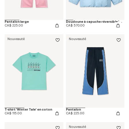
Pantalon large
Doudoune à capuche réversible 'Winter Tale'
CA$ 225.00
CA$ 570.00
Nouveauté
Nouveauté
T-shirt 'Winter Tale' en coton
Pantalon
CA$ 115.00
CA$ 225.00
Nouveauté