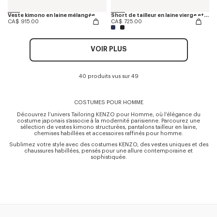
Veste kimono en laine mélangée
Short de tailleur en laine vierge et soie
CA$ 915.00
CA$ 725.00
VOIR PLUS
40 produits vus sur 49
COSTUMES POUR HOMME
Découvrez l’univers Tailoring KENZO pour Homme, où l’élégance du
costume japonais s’associe à la modernité parisienne. Parcourez une
sélection de vestes kimono structurées, pantalons tailleur en laine,
chemises habillées et accessoires raffinés pour homme.
Sublimez votre style avec des costumes KENZO, des vestes uniques et des
chaussures habillées, pensés pour une allure contemporaine et
sophistiquée.