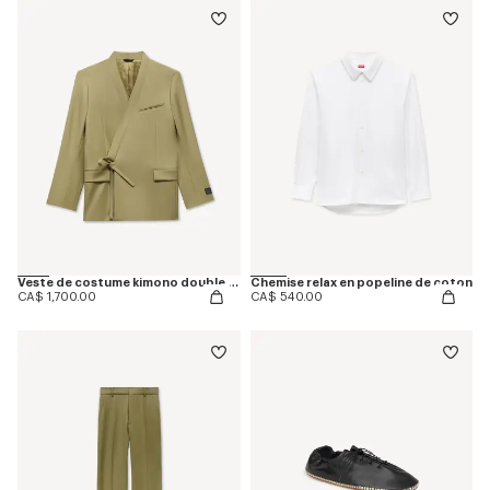
Veste de costume kimono double boutonnage en laine vierge
Chemise relax en popeline de coton
CA$ 1,700.00
CA$ 540.00