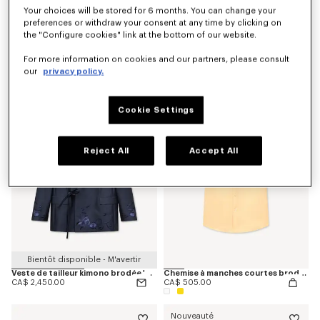
Your choices will be stored for 6 months. You can change your
preferences or withdraw your consent at any time by clicking on
the "Configure cookies" link at the bottom of our website.
Pantalon de tailleur fuselé en laine vierge et soie
Mocassins 'KENZO Citygram' en cuir suédé
For more information on cookies and our partners, please consult
CA$ 915.00
CA$ 915.00
our
privacy policy.
Cookie Settings
Reject All
Accept All
Bientôt disponible - M'avertir
Veste de tailleur kimono brodée 'KENZO Wildflower' en laine vierge et soie
Chemise à manches courtes brodée 'KENZO Jumping Tiger' en coton Oxford
CA$ 2,450.00
CA$ 505.00
Nouveauté