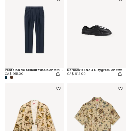
Pantalon de tailleur fuselé en laine vierge et soie
Derbies 'KENZO Citygram' en cuir
CA$ 915.00
CA$ 915.00