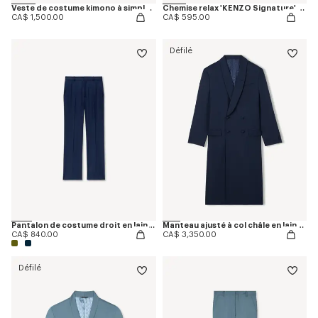
Veste de costume kimono à simple boutonnage en laine vierge
Chemise relax 'KENZO Signature' en coton seersucker
CA$ 1,500.00
CA$ 595.00
Défilé
Pantalon de costume droit en laine vierge
Manteau ajusté à col châle en laine vierge
CA$ 840.00
CA$ 3,350.00
Défilé