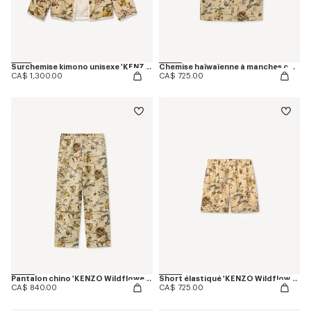
Surchemise kimono unisexe 'KENZO Wildflower' en coton et soie
Chemise haïwaïenne à manches courtes 'KENZO Wildflower' en soie
CA$ 1,300.00
CA$ 725.00
Pantalon chino 'KENZO Wildflower' en coton à chevrons
Short élastiqué 'KENZO Wildflower' en soie
CA$ 840.00
CA$ 725.00