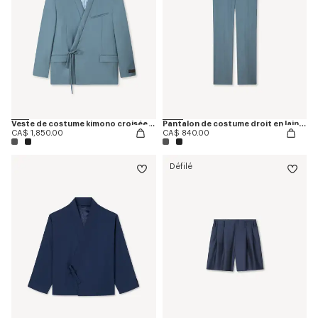
Veste de costume kimono croisée en laine vierge
Pantalon de costume droit en laine vierge
CA$ 1,850.00
CA$ 840.00
Défilé