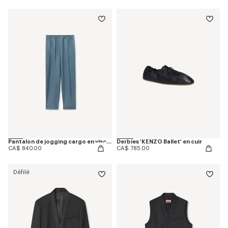
Pantalon de jogging cargo en viscose et laine
Derbies 'KENZO Ballet' en cuir
CA$ 840.00
CA$ 785.00
Défilé