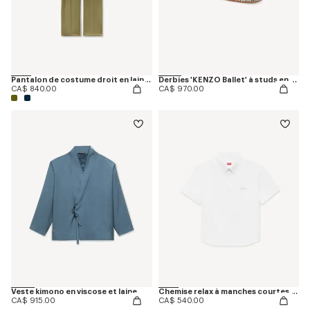
Pantalon de costume droit en laine vierge
Derbies 'KENZO Ballet' à studs en cuir
CA$ 840.00
CA$ 970.00
Veste kimono en viscose et laine
Chemise relax à manches courtes 'KENZO Signature' en coton seersucker
CA$ 915.00
CA$ 540.00