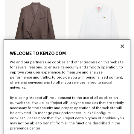
WELCOME TO KENZO.COM
We and our partners use cookies and other trackers on this website
Veste de tailleur kimono à double boutonnage en laine vierge et soie
Chemise casual brodée 'KENZO Jumping Tiger' en coton Oxford
for several reasons: to ensure its security and smooth operation; to
CA$ 1,700.00
CA$ 540.00
improve your user experience; to measure and analyze
performance and traffic; to provide you with personalized content,
offers and services; and to offer you services linked to social
Nouveauté
Nouveauté
networks.
By clicking "Accept all", you consent to the use of all cookies on
our website. If you click "Reject all", only the cookies that are strictly
necessary for the security and proper operation of the website will
be activated. To manage your preferences, click "Configure
cookies". Please note that if you reject certain types of cookies, you
may not be able to benefit from all the functions described in the
preference center.