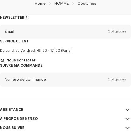
Home
HOMME
Costumes
NEWSLETTER
A
propos
de
la
newsletter
Email
Obligatoire
SERVICE CLIENT
Titre
Obligatoire
Du Lundi au Vendredi
9h30 - 17h30 (Paris)
Nous contacter
SUIVRE MA COMMANDE
Prénom*
Obligatoire
Numéro de commande
Obligatoire
Nom*
Obligatoire
Email
Obligatoire
ASSISTANCE
À PROPOS DE KENZO
Mon compte
ENVOYER
+1
NOUS SUIVRE
ASSISTANCE
CGV