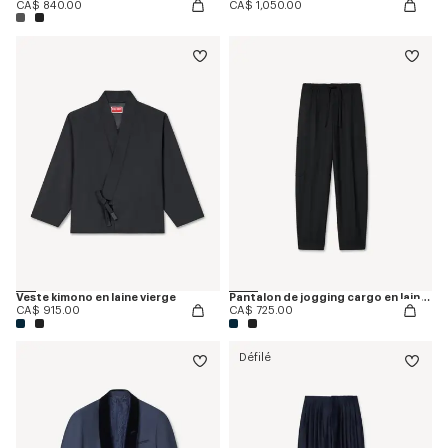
CA$ 840.00
CA$ 1,050.00
Veste kimono en laine vierge
Pantalon de jogging cargo en laine vierge
CA$ 915.00
CA$ 725.00
Défilé