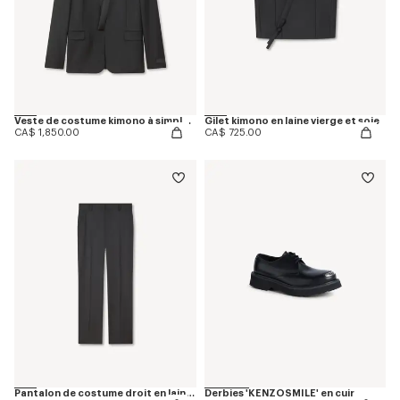
Veste de costume kimono à simple boutonnage en laine vierge
Gilet kimono en laine vierge et soie
CA$ 1,850.00
CA$ 725.00
Pantalon de costume droit en laine vierge
Derbies 'KENZOSMILE' en cuir