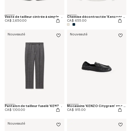
Veste de tailleur cintrée à simple boutonnage 'KENZO Checks' en laine
Chemise décontractée 'Kenzogram' en sergé de coton jacquard
CA$ 2,650.00
CA$ 655.00
Nouveauté
Nouveauté
Pantalon de tailleur fuselé 'KENZO Checks' en laine
Mocassins 'KENZO Citygram' en cuir
CA$ 1,100.00
CA$ 915.00
Nouveauté