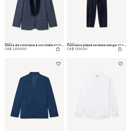
Veste de costume à col châle en laine vierge et soie
Pantalon plissé en laine vierge et soie
CA$ 2,650.00
CA$ 1,100.00