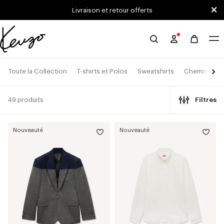
Skip to main content
Skip to footer content
Livraison et retour offerts
Site
officiel
KENZO
Toute la Collection
T-shirts et Polos
Sweatshirts
Chemises
49 produits
Filtres
Nouveauté
Nouveauté