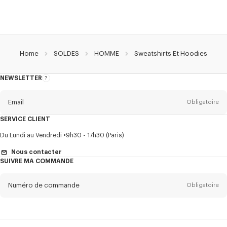
Home
SOLDES
HOMME
Sweatshirts Et Hoodies
NEWSLETTER
A
propos
de
la
newsletter
Email
Obligatoire
SERVICE CLIENT
Titre
Obligatoire
Du Lundi au Vendredi
9h30 - 17h30 (Paris)
Nous contacter
SUIVRE MA COMMANDE
Prénom*
Obligatoire
Numéro de commande
Obligatoire
Nom*
Obligatoire
Email
Obligatoire