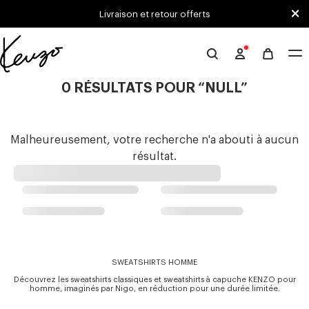
Skip to main content
Skip to footer content
Livraison et retour offerts
Site
officiel
0 RÉSULTATS POUR “NULL”
KENZO
Malheureusement, votre recherche n'a abouti à aucun
résultat.
SWEATSHIRTS HOMME
Découvrez les sweatshirts classiques et sweatshirts à capuche KENZO pour
homme, imaginés par Nigo, en réduction pour une durée limitée.