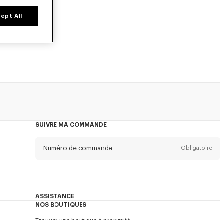
ept All
oleil, foulards
SUIVRE MA COMMANDE
Numéro de commande
Obligatoire
Email
Obligatoire
ASSISTANCE
NOS BOUTIQUES
Mon compte
ENVOYER