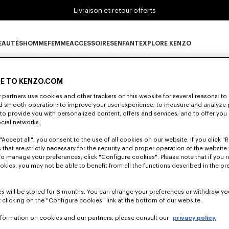
Livraison et retour offerts
EAUTÉS
HOMME
FEMME
ACCESSOIRES
ENFANT
EXPLORE KENZO
0 RÉSULTATS POUR “NULL”
ous-catégorie NOUVEAUTÉS
Sous-catégorie HOMME
Sous-catégorie FEMME
Sous-catégorie ACCESSOIRES
Sous-catégorie ENFANT
Sous-catégorie E
E TO KENZO.COM
partners use cookies and other trackers on this website for several reasons: to 
nd smooth operation; to improve your user experience; to measure and analyze
lheureusement, votre recherche n'a abouti à aucun résult
; to provide you with personalized content, offers and services; and to offer you
ocial networks.
"Accept all", you consent to the use of all cookies on our website. If you click "Re
 that are strictly necessary for the security and proper operation of the website 
To manage your preferences, click "Configure cookies". Please note that if you r
okies, you may not be able to benefit from all the functions described in the pr
s will be stored for 6 months. You can change your preferences or withdraw yo
 clicking on the "Configure cookies" link at the bottom of our website.
nformation on cookies and our partners, please consult our
privacy policy.