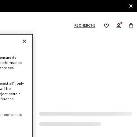
RECHERCHE
Ma
wishlist
XPLORE KENZO
ensure its
 performance
at.
 services
ject all", only
will be
eject certain
eference
ur consent at