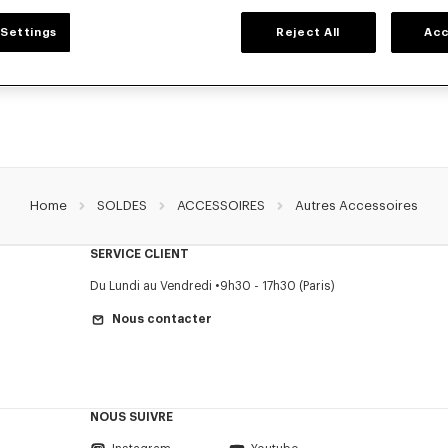
ACCESSOIRES
Settings
Reject All
Acc
e collection d'accessoires : ceintures, chaussettes, gants, écharpes, lunettes de s
et serviettes de bain, imaginés par Nigo, en réduction pour une durée limitée.
Home
SOLDES
ACCESSOIRES
Autres Accessoires
SERVICE CLIENT
Du Lundi au Vendredi
9h30 - 17h30 (Paris)
Nous contacter
NOUS SUIVRE