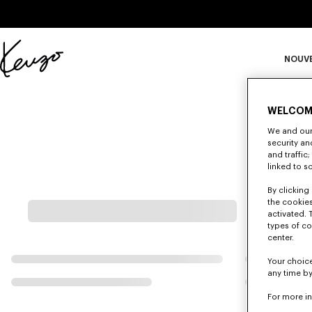
Skip to main content
Skip to footer content
NOUV
Site
officiel
S
KENZO
WELCOM
We and our 
security a
Ma
and traffic
linked to s
By clicking 
the cookies
activated. 
types of co
center.
Your choice
any time by
For more i