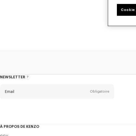
Cookie 
Découvrez notr
NEWSLETTER
A
propos
de
la
newsletter
Email
Obligatoire
Titre
Obligatoire
Civilité*
À PROPOS DE KENZO