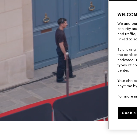
WELCOM
We and our 
security a
and traffic
linked to s
By clicking 
the cookies
activated. 
types of co
center.
Your choice
any time by
For more i
Cookie 
Pause