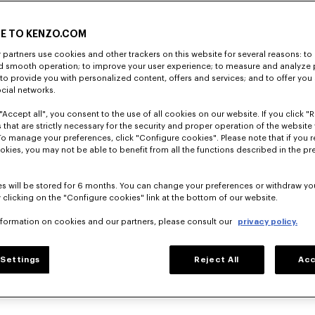
E TO KENZO.COM
partners use cookies and other trackers on this website for several reasons: to 
nd smooth operation; to improve your user experience; to measure and analyze
; to provide you with personalized content, offers and services; and to offer you
ocial networks.
"Accept all", you consent to the use of all cookies on our website. If you click "Re
 that are strictly necessary for the security and proper operation of the website 
To manage your preferences, click "Configure cookies". Please note that if you r
okies, you may not be able to benefit from all the functions described in the pr
s will be stored for 6 months. You can change your preferences or withdraw yo
 clicking on the "Configure cookies" link at the bottom of our website.
nformation on cookies and our partners, please consult our
privacy policy.
Settings
Reject All
Acc