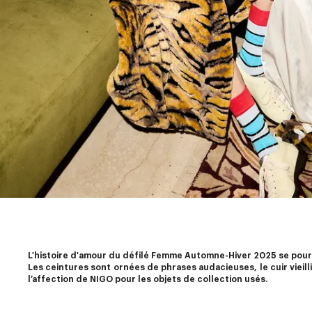
L'histoire d'amour du défilé Femme Automne-Hiver 2025 se poursui
Les ceintures sont ornées de phrases audacieuses, le cuir vieill
l’affection de NIGO pour les objets de collection usés.