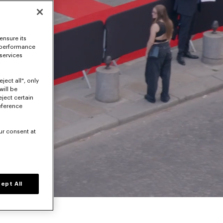
ensure its
 performance
 services
ject all", only
will be
eject certain
eference
ur consent at
Volume level
ept All