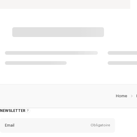
Home
NEWSLETTER
A
propos
de
la
newsletter
Email
Obligatoire