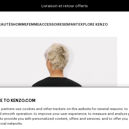
Livraison et retour offerts
EAUTÉS
HOMME
FEMME
ACCESSOIRES
ENFANT
EXPLORE KENZO
ous-catégorie NOUVEAUTÉS
Sous-catégorie HOMME
Sous-catégorie FEMME
Sous-catégorie ACCESSOIRES
Sous-catégorie ENFANT
Sous-catégorie E
E TO KENZO.COM
partners use cookies and other trackers on this website for several reasons: to 
nd smooth operation; to improve your user experience; to measure and analyze
; to provide you with personalized content, offers and services; and to offer you
ocial networks.