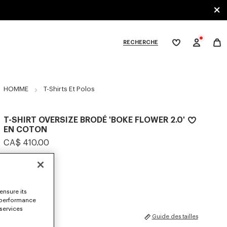
RECHERCHE
Ma
wishlist
XPLORE KENZO
HOMME
T-Shirts Et Polos
T-SHIRT OVERSIZE BRODÉ 'BOKE FLOWER 2.0'
EN COTON
CA$ 410.00
COULEUR :
Noir
Sélectionné
ensure its
 performance
 services
TAILLES
Guide des tailles