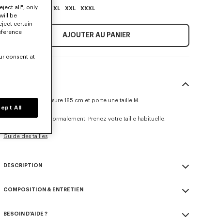
ject all", only
XS
S
M
L
XL
XXL
XXXL
will be
eject certain
eference
AJOUTER AU PANIER
ur consent at
TAILLE & COUPE
Le mannequin mesure 185 cm et porte une taille M.
ept All
Coupe oversize.
Ce modèle taille normalement. Prenez votre taille habituelle.
Guide des tailles
DESCRIPTION
T-shirt oversize brodé 'Boke Flower 2.0'.
COMPOSITION & ENTRETIEN
Jersey léger.
Surpiqûres façon militaire sur la poitrine.
Made in Portugal
Patch signé brodé 'Boke Flower 2.0' au dos.
BESOIN D'AIDE ?
100% coton