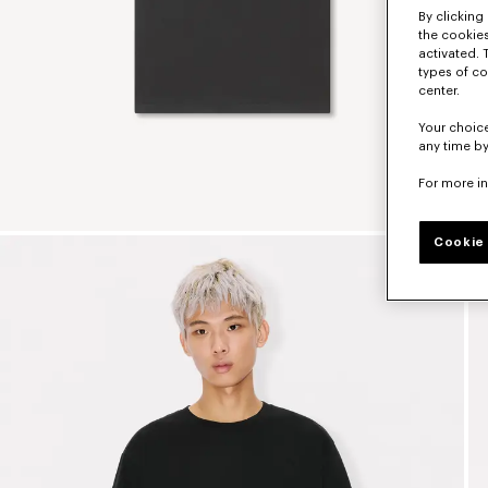
By clicking 
the cookies
activated. 
types of co
center.
Your choice
any time by
For more i
Cookie 