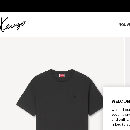
Skip to main content
Skip to footer content
NOUV
Site
officiel
S
KENZO
WELCOM
We and our 
security a
and traffic
linked to s