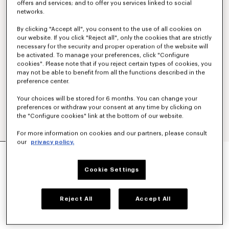
offers and services; and to offer you services linked to social
networks.
By clicking "Accept all", you consent to the use of all cookies on
our website. If you click "Reject all", only the cookies that are strictly
necessary for the security and proper operation of the website will
be activated. To manage your preferences, click "Configure
cookies". Please note that if you reject certain types of cookies, you
may not be able to benefit from all the functions described in the
preference center.
Your choices will be stored for 6 months. You can change your
preferences or withdraw your consent at any time by clicking on
the "Configure cookies" link at the bottom of our website.
For more information on cookies and our partners, please consult
our
privacy policy.
PANTALON ÉLASTIQUÉ EN LAINE VIERGE
CHF 439.00
Cookie Settings
COULEUR :
Bleu Noir
Reject All
Accept All
Sélectionné