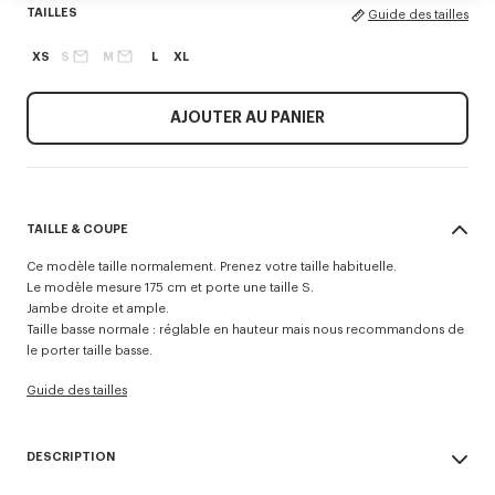
TAILLES
Guide des tailles
XS
S
M
L
XL
AJOUTER AU PANIER
TAILLE & COUPE
Ce modèle taille normalement. Prenez votre taille habituelle.
Le modèle mesure 175 cm et porte une taille S.
Jambe droite et ample.
Taille basse normale : réglable en hauteur mais nous recommandons de
le porter taille basse.
Guide des tailles
DESCRIPTION
Confectionné selon les plus hauts standards de qualité, ce pantalon