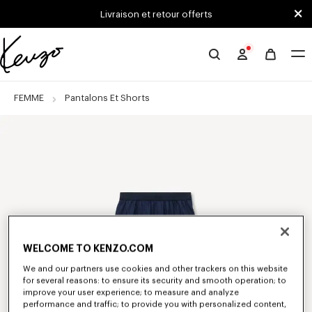
Skip to main content
Skip to footer content
Livraison et retour offerts
Site
officiel
KENZO
FEMME
Pantalons Et Shorts
WELCOME TO KENZO.COM
We and our partners use cookies and other trackers on this website
for several reasons: to ensure its security and smooth operation; to
improve your user experience; to measure and analyze
performance and traffic; to provide you with personalized content,