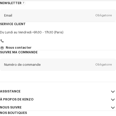
NEWSLETTER
A
propos
de
la
newsletter
Email
Obligatoire
SERVICE CLIENT
Titre
Obligatoire
Du Lundi au Vendredi
9h30 - 17h30 (Paris)
Nous contacter
SUIVRE MA COMMANDE
Prénom*
Obligatoire
Numéro de commande
Obligatoire
Nom*
Obligatoire
Email
Obligatoire
ASSISTANCE
+41
À PROPOS DE KENZO
Mon compte
ENVOYER
NOUS SUIVRE
Guide des tailles
CGV
Je souhaite recevoir les communications sur les produits, services,
NOS BOUTIQUES
FAQ
Mentions Légales et CGU