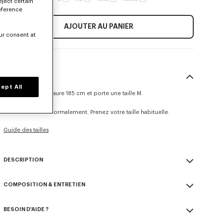
eject certain
eference
AJOUTER AU PANIER
ur consent at
TAILLE & COUPE
ept All
Le mannequin mesure 185 cm et porte une taille M.
Coupe classique.
Ce modèle taille normalement. Prenez votre taille habituelle.
Guide des tailles
DESCRIPTION
T-shirt 'Boke Flower 2.0'.
COMPOSITION & ENTRETIEN
Jersey léger.
Imprimé 'Boke Flower 2.0' sur la poitrine.
Made in Portugal
BESOIN D'AIDE ?
100% coton, 0% nylon
Référence Du Produit :
FF55TS2004SG.01
Pas de blanchiment