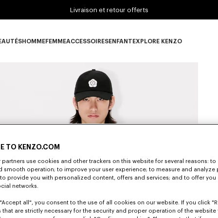
Livraison et retour offerts
EAUTÉS
HOMME
FEMME
ACCESSOIRES
ENFANT
EXPLORE KENZO
ous-catégorie NOUVEAUTÉS
Sous-catégorie HOMME
Sous-catégorie FEMME
Sous-catégorie ACCESSOIRES
Sous-catégorie ENFANT
Sous-catégorie E
E TO KENZO.COM
partners use cookies and other trackers on this website for several reasons: to 
S
nd smooth operation; to improve your user experience; to measure and analyze
; to provide you with personalized content, offers and services; and to offer you
ocial networks.
"Accept all", you consent to the use of all cookies on our website. If you click "Re
 that are strictly necessary for the security and proper operation of the website 