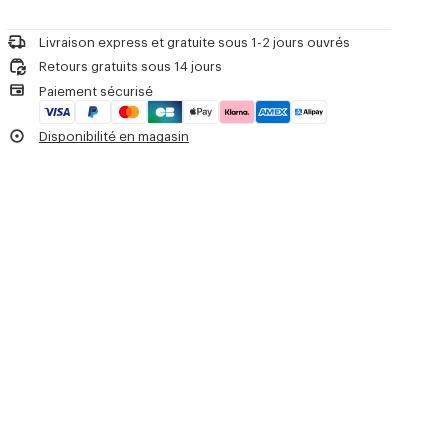
Besoin d'aide ? +33 (0)1 73 04 20 58 ou
contactez-nous par
e-mail
.
Nettoyage à sec interdit
Repassage maximum 110°C
Livraison express et gratuite sous 1-2 jours ouvrés
Séchage à l'ombre sur fil
Retours gratuits sous 14 jours
Séchage interdit en tambour
Paiement sécurisé
Lavage en machine 30°C (action mécanique réduite)
Nettoyage pro à l'eau (processus doux)
Disponibilité en magasin