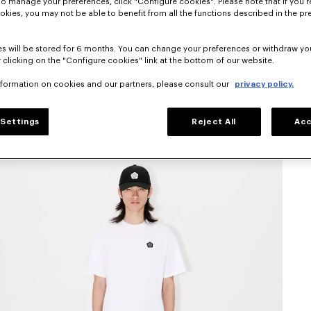
To manage your preferences, click "Configure cookies". Please note that if you r
okies, you may not be able to benefit from all the functions described in the pr
s will be stored for 6 months. You can change your preferences or withdraw yo
 clicking on the "Configure cookies" link at the bottom of our website.
nformation on cookies and our partners, please consult our
privacy policy.
Settings
Reject All
Acc