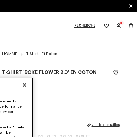
RECHERCHE
Ma
wishlist
XPLORE KENZO
HOMME
T-Shirts Et Polos
T-SHIRT 'BOKE FLOWER 2.0' EN COTON
CHF 129.00
COULEUR :
Blanc
ensure its
électionné
 performance
 services
TAILLES
Guide des tailles
ject all", only
will be
XS
S
M
L
XL
XXL
XXXL