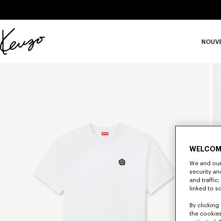
Skip to main content
Skip to footer content
NOUV
Site
officiel
S
KENZO
WELCOM
We and our 
security a
and traffic
linked to s
By clicking 
the cookies