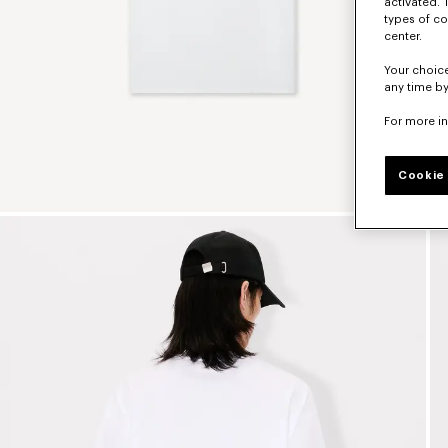
activated. 
types of co
center.
Your choice
any time by
For more i
Cookie 