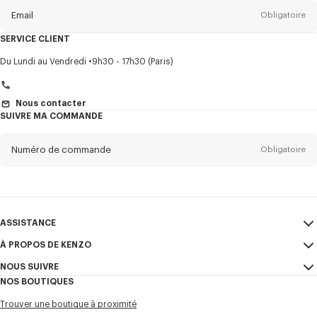
la
newsletter
Email
Obligatoire
SERVICE CLIENT
Titre
Obligatoire
Du Lundi au Vendredi
9h30 - 17h30 (Paris)
Nous contacter
SUIVRE MA COMMANDE
Prénom*
Obligatoire
Numéro de commande
Obligatoire
Nom*
Obligatoire
Email
Obligatoire
ASSISTANCE
+41
À PROPOS DE KENZO
Mon compte
ENVOYER
NOUS SUIVRE
Guide des tailles
CGV
Je souhaite recevoir les communications sur les produits, services,
NOS BOUTIQUES
FAQ
Mentions Légales et CGU
évènements KENZO, qui peuvent être personnalisés, notamment sur les
Instagram
réseaux sociaux et autres plateformes. Des pixels de suivi sont intégrés
Trouver une boutique à proximité
Confidentialité
Youtube
aux emails à des fins d’analyses, de statistiques et pour vous proposer