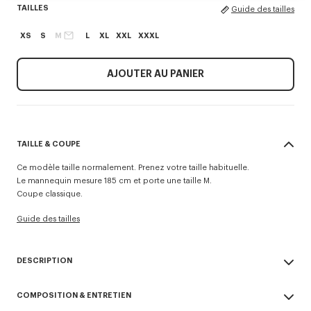
TAILLES
Guide des tailles
XS
S
M
L
XL
XXL
XXXL
AJOUTER AU PANIER
TAILLE & COUPE
Ce modèle taille normalement. Prenez votre taille habituelle.
Le mannequin mesure 185 cm et porte une taille M.
Coupe classique.
Guide des tailles
DESCRIPTION
Ce T-shirt à la coupe classique en jersey léger met en avant le motif
COMPOSITION & ENTRETIEN
'Kenzo Tulip' inspiré d'un imprimé floral d'une collection de 1979. Il
présente des broderies placées sur la poitrine et au dos, intégrant la