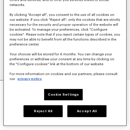
offers and services; and to offer you services linked to social
networks.
By clicking "Accept all", you consent to the use of all cookies on
our website. If you click "Reject all", only the cookies that are strictly
necessary for the security and proper operation of the website will
be activated. To manage your preferences, click "Configure
cookies". Please note that if you reject certain types of cookies, you
may not be able to benefit from all the functions described in the
preference center.
Your choices will be stored for 6 months. You can change your
preferences or withdraw your consent at any time by clicking on
the "Configure cookies" link at the bottom of our website.
For more information on cookies and our partners, please consult
our
privacy policy.
T-SHIRT BRODÉ 'KENZO TULIP' EN COTON
CHF 228.99
Cookie Settings
COULEUR :
Blanc Casse
Reject All
Accept All
Sélectionné