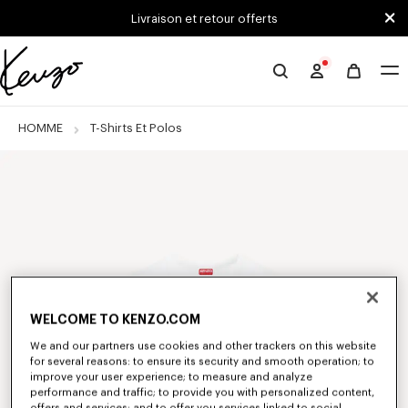
Skip to main content
Skip to footer content
Livraison et retour offerts
Site
officiel
KENZO
HOMME
T-Shirts Et Polos
WELCOME TO KENZO.COM
We and our partners use cookies and other trackers on this website
for several reasons: to ensure its security and smooth operation; to
improve your user experience; to measure and analyze
performance and traffic; to provide you with personalized content,