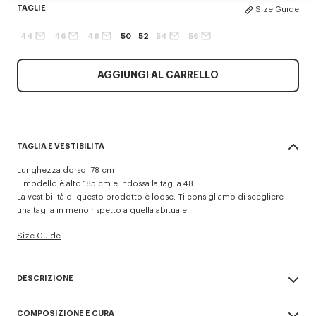
TAGLIE
Size Guide
44
46
48
50
52
54
56
AGGIUNGI AL CARRELLO
TAGLIA E VESTIBILITÀ
Lunghezza dorso: 78 cm
Il modello è alto 185 cm e indossa la taglia 48.
La vestibilità di questo prodotto è loose. Ti consigliamo di scegliere
una taglia in meno rispetto a quella abituale.
Size Guide
DESCRIZIONE
Giacca da abito kimono.
COMPOSIZIONE E CURA
Maniche lunghe.