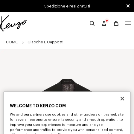
Skip to main content
Skip to footer content
Spedizione e resi gratuiti
Sito
ufficiale
KENZO
UOMO
Giacche E Cappotti
WELCOME TO KENZO.COM
We and our partners use cookies and other trackers on this website
for several reasons: to ensure its security and smooth operation; to
improve your user experience; to measure and analyze
performance and traffic; to provide you with personalized content,