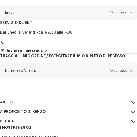
sulla
newsletter
Email
Obbligatorio
SERVIZIO CLIENTI
Titolo
Obbligatorio
Dal lunedì al venerdì
dalle 9:30 alle 17:30
Inviaci un messaggio
TRACCIA IL MIO ORDINE / ESERCITARE IL MIO DIRITTO DI RECESSO
Cognome*
Obbligatorio
Numero d''ordine
Obbligatorio
Nome*
Obbligatorio
Email
Obbligatorio
AIUTO
+41
A PROPOSITO DI KENZO
Il mio account
INVIA
SEGUICI
Guida alle taglie
Condizioni di vendita
Desidero ricevere comunicazioni sui prodotti, servizi ed eventi KENZO,
I NOSTRI NEGOZI
FAQ
Note Legali e Termini di utilizzo
che possono essere personalizzati, in particolare sui social network e
Instagram