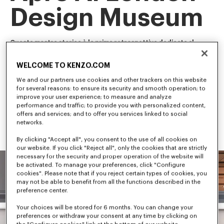
Design Museum
Questa mostra storica è la prima retrospettiva dedicata al 
nostro direttore artistico NIGO e ripercorre la sua carriera e la 
sua evoluzione creativa.
WELCOME TO KENZO.COM
Tra i primi a creare un ponte tra streetwear e moda di lusso, 
NIGO ha plasmato alcune delle tendenze più influenti della 
We and our partners use cookies and other trackers on this website
cultura contemporanea.
for several reasons: to ensure its security and smooth operation; to
improve your user experience; to measure and analyze
performance and traffic; to provide you with personalized content,
offers and services; and to offer you services linked to social
networks.
By clicking "Accept all", you consent to the use of all cookies on
our website. If you click "Reject all", only the cookies that are strictly
necessary for the security and proper operation of the website will
be activated. To manage your preferences, click "Configure
cookies". Please note that if you reject certain types of cookies, you
may not be able to benefit from all the functions described in the
preference center.
Your choices will be stored for 6 months. You can change your
preferences or withdraw your consent at any time by clicking on