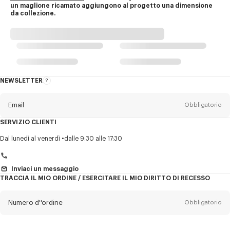
un maglione ricamato aggiungono al progetto una dimensione 
da collezione.
NEWSLETTER
Informazioni
sulla
newsletter
Email
Obbligatorio
SERVIZIO CLIENTI
Titolo
Obbligatorio
Dal lunedì al venerdì
dalle 9:30 alle 17:30
Inviaci un messaggio
TRACCIA IL MIO ORDINE / ESERCITARE IL MIO DIRITTO DI RECESSO
Cognome*
Obbligatorio
Numero d''ordine
Obbligatorio
Nome*
Obbligatorio