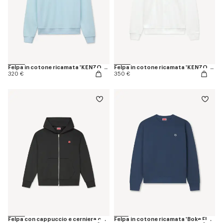
Felpa in cotone ricamata 'KENZO Sounds'
Felpa in cotone ricamata 'KENZO Tulip'
320 €
350 €
Felpa con cappuccio e cerniera con ricamo "Boke Flower" di cotone
Felpa in cotone ricamata 'Boke Flower'