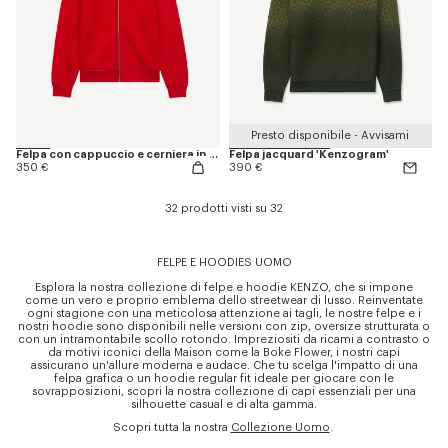
Presto disponibile - Avvisami
Felpa con cappuccio e cerniera in cotone 'KENZO Sounds'
Felpa jacquard 'Kenzogram'
350 €
390 €
32 prodotti visti su 32
FELPE E HOODIES UOMO
Esplora la nostra collezione di felpe e hoodie KENZO, che si impone
come un vero e proprio emblema dello streetwear di lusso. Reinventate
ogni stagione con una meticolosa attenzione ai tagli, le nostre felpe e i
nostri hoodie sono disponibili nelle versioni con zip, oversize strutturata o
con un intramontabile scollo rotondo. Impreziositi da ricami a contrasto o
da motivi iconici della Maison come la Boke Flower, i nostri capi
assicurano un'allure moderna e audace. Che tu scelga l'impatto di una
felpa grafica o un hoodie regular fit ideale per giocare con le
sovrapposizioni, scopri la nostra collezione di capi essenziali per una
silhouette casual e di alta gamma.
Scopri tutta la nostra
Collezione Uomo
.