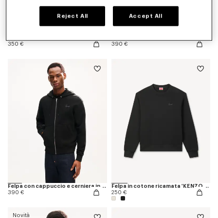
Reject All
Accept All
Felpa in cotone ‘KENZO Torre Eiffel Design'
Felpa con cappuccio in cotone 'KENZO Eiffel Tower Design'
350 €
390 €
Felpa con cappuccio e cerniera in cotone ricamata 'KENZO Signature'
Felpa in cotone ricamata 'KENZO Signature'
390 €
250 €
Novità