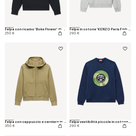
Felpa con ricamo 'Boke Flower' di cotone
Felpa in cotone 'KENZO Paris Emblem'
250 €
290 €
Felpa con cappuccio e cerniera in cotone ricamata 'KENZO Signature'
Felpa vestibilità piccola in cotone 'KENZO Sounds'
350 €
290 €