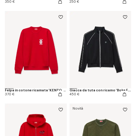
350 €
250 €
Felpa in cotone ricamata 'KENZO Paris Emblem'
Giacca da tuta con ricamo 'Boke Flower 2.0'
370 €
450 €
Novità