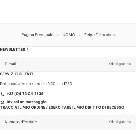
Pagina Principale
UOMO
Felpe E Hoodies
NEWSLETTER
Informazioni
sulla
newsletter
E-mail
Obbligatorio
SERVIZIO CLIENTI
Titolo
Obbligatorio
Dal lunedì al venerdì
dalle 9:30 alle 17:30
+33 (0)1 73 04 21 39
Inviaci un messaggio
TRACCIA IL MIO ORDINE / ESERCITARE IL MIO DIRITTO DI RECESSO
Cognome*
Obbligatorio
Numero d''ordine
Obbligatorio
Nome*
Obbligatorio