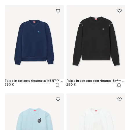
Felpa in cotone ricamata 'KENZO Tulip'
Felpa in cotone con ricamo 'Boke Flower 2.0'
290 €
290 €