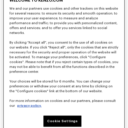
WELCOME TO KENZO.COM
We and our partners use cookies and other trackers on this website
for several reasons: to ensure its security and smooth operation; to
improve your user experience; to measure and analyze
performance and traffic; to provide you with personalized content,
offers and services; and to offer you services linked to social
networks.
By clicking "Accept all", you consent to the use of all cookies on
our website. If you click "Reject all", only the cookies that are strictly
necessary for the security and proper operation of the website will
be activated. To manage your preferences, click "Configure
cookies". Please note that if you reject certain types of cookies, you
Felpa con cappuccio e cerniera in cotone a spina di pesce 'KENZO Jumping Tiger'
Felpa in cotone 'KENZO Eiffel Tower Design'
420 €
290 €
may not be able to benefit from all the functions described in the
preference center.
Novità
Novità
Your choices will be stored for 6 months. You can change your
preferences or withdraw your consent at any time by clicking on
the "Configure cookies" link at the bottom of our website.
For more information on cookies and our partners, please consult
our
privacy policy.
Cookie Settings