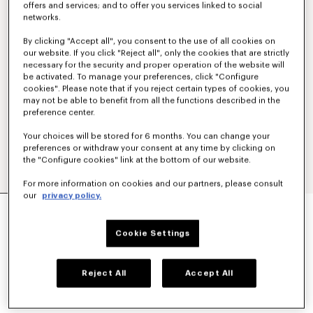
offers and services; and to offer you services linked to social
networks.
By clicking "Accept all", you consent to the use of all cookies on
our website. If you click "Reject all", only the cookies that are strictly
necessary for the security and proper operation of the website will
be activated. To manage your preferences, click "Configure
cookies". Please note that if you reject certain types of cookies, you
may not be able to benefit from all the functions described in the
preference center.
Your choices will be stored for 6 months. You can change your
preferences or withdraw your consent at any time by clicking on
the "Configure cookies" link at the bottom of our website.
For more information on cookies and our partners, please consult
our
privacy policy.
FELPA IN COTONE RICAMATA 'KENZO
SIGNATURE'
270 €
Cookie Settings
COLORI :
Antracite
Reject All
Accept All
Selezionato