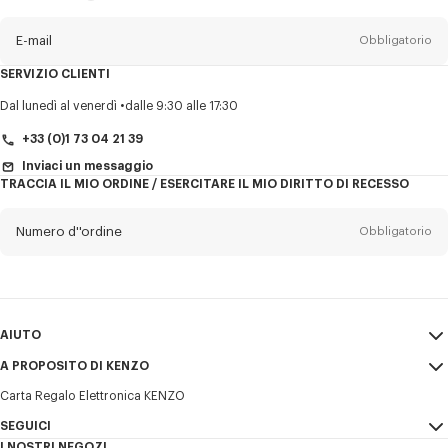
sulla
newsletter
E-mail
Obbligatorio
SERVIZIO CLIENTI
Titolo
Obbligatorio
Dal lunedì al venerdì
dalle 9:30 alle 17:30
+33 (0)1 73 04 21 39
Inviaci un messaggio
TRACCIA IL MIO ORDINE / ESERCITARE IL MIO DIRITTO DI RECESSO
Cognome*
Obbligatorio
Numero d''ordine
Obbligatorio
Nome*
Obbligatorio
E-mail
Obbligatorio
AIUTO
+39
A PROPOSITO DI KENZO
Il mio account
INVIA
Carta Regalo Elettronica KENZO
Guida alle taglie
Condizioni di vendita
Desidero ricevere comunicazioni sui prodotti, servizi ed eventi KENZO,
FAQ
SEGUICI
Note Legali e Termini di utilizzo
che possono essere personalizzati, in particolare sui social network e
I NOSTRI NEGOZI