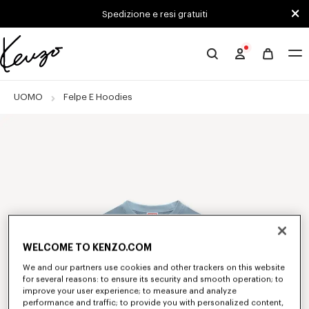
Skip to main content
Skip to footer content
Spedizione e resi gratuiti
Sito
ufficiale
KENZO
UOMO
Felpe E Hoodies
WELCOME TO KENZO.COM
We and our partners use cookies and other trackers on this website
for several reasons: to ensure its security and smooth operation; to
improve your user experience; to measure and analyze
performance and traffic; to provide you with personalized content,