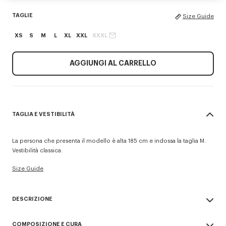
TAGLIE
Size Guide
XS
S
M
L
XL
XXL
XXXL
AGGIUNGI AL CARRELLO
TAGLIA E VESTIBILITÀ
La persona che presenta il modello è alta 185 cm e indossa la taglia M.
Vestibilità classica.
Size Guide
DESCRIZIONE
Felpa 'KENZO Signature'.
COMPOSIZIONE E CURA
Felpa non spazzolata, morbida e leggera che dona un tocco vintage al