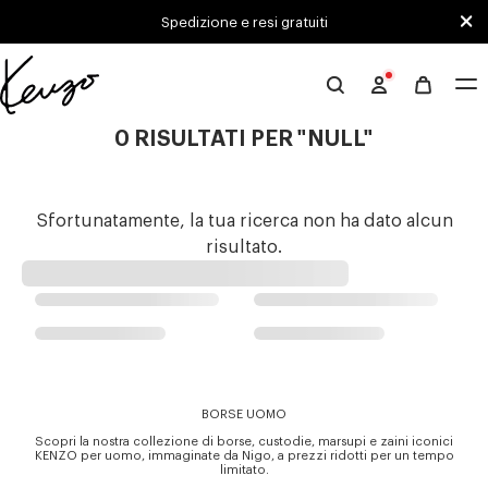
Skip to main content
Skip to footer content
Spedizione e resi gratuiti
Sito
ufficiale
0 RISULTATI PER "NULL"
KENZO
Sfortunatamente, la tua ricerca non ha dato alcun
risultato.
BORSE UOMO
Scopri la nostra collezione di borse, custodie, marsupi e zaini iconici
KENZO per uomo, immaginate da Nigo, a prezzi ridotti per un tempo
limitato.