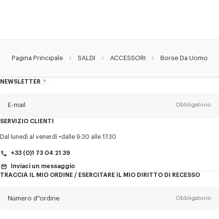
Pagina Principale
SALDI
ACCESSORI
Borse Da Uomo
NEWSLETTER
Informazioni
sulla
newsletter
E-mail
Obbligatorio
SERVIZIO CLIENTI
Titolo
Obbligatorio
Dal lunedì al venerdì
dalle 9:30 alle 17:30
+33 (0)1 73 04 21 39
Inviaci un messaggio
TRACCIA IL MIO ORDINE / ESERCITARE IL MIO DIRITTO DI RECESSO
Cognome*
Obbligatorio
Numero d''ordine
Obbligatorio