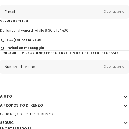
sulla
newsletter
E-mail
Obbligatorio
SERVIZIO CLIENTI
Titolo
Obbligatorio
Dal lunedì al venerdì
dalle 9:30 alle 17:30
+33 (0)1 73 04 21 39
Inviaci un messaggio
TRACCIA IL MIO ORDINE / ESERCITARE IL MIO DIRITTO DI RECESSO
Cognome*
Obbligatorio
Numero d''ordine
Obbligatorio
Nome*
Obbligatorio
E-mail
Obbligatorio
AIUTO
+39
A PROPOSITO DI KENZO
Il mio account
INVIA
Carta Regalo Elettronica KENZO
Guida alle taglie
Condizioni di vendita
Desidero ricevere comunicazioni sui prodotti, servizi ed eventi KENZO,
FAQ
SEGUICI
Note Legali e Termini di utilizzo
che possono essere personalizzati, in particolare sui social network e
I NOSTRI NEGOZI