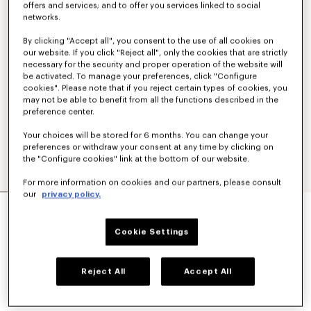
offers and services; and to offer you services linked to social
networks.
By clicking "Accept all", you consent to the use of all cookies on
our website. If you click "Reject all", only the cookies that are strictly
necessary for the security and proper operation of the website will
be activated. To manage your preferences, click "Configure
cookies". Please note that if you reject certain types of cookies, you
may not be able to benefit from all the functions described in the
preference center.
Your choices will be stored for 6 months. You can change your
preferences or withdraw your consent at any time by clicking on
the "Configure cookies" link at the bottom of our website.
For more information on cookies and our partners, please consult
our
privacy policy.
FELPA CON RICAMO 'BOKE FLOWER' DI
COTONE
250 €
Cookie Settings
COLORI :
Nero
Reject All
Accept All
Selezionato