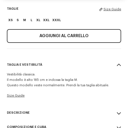
TAGLIE
Size Guide
XS
S
M
L
XL
XXL
XXXL
AGGIUNGI AL CARRELLO
TAGLIA E VESTIBILITÀ
Vestibilità classica.
Il modello è alto 185 cm e indossa la taglia M.
Questo modello veste normalmente. Prendi la tua taglia abituale.
Size Guide
DESCRIZIONE
Felpa con ricamo 'Boke Flower'.
COMPOSIZIONE E CURA
Tessuto felpato non spazzolato leggero e morbido.