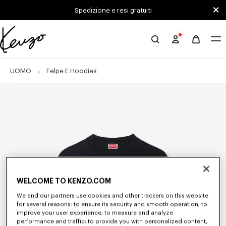
Skip to main content
Skip to footer content
Spedizione e resi gratuiti
Sito
ufficiale
KENZO
UOMO
Felpe E Hoodies
WELCOME TO KENZO.COM
We and our partners use cookies and other trackers on this website
for several reasons: to ensure its security and smooth operation; to
improve your user experience; to measure and analyze
performance and traffic; to provide you with personalized content,