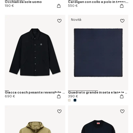
Occhiali da sole uomo
Cardigan con collo a polo in tessuto a rete
190 €
550 €
Novità
Giacca coach pesante reversibile 'Boke Flower 2.0'
Quadrato grande in seta e lana jacquard 'Kenzogram'
690 €
390 €