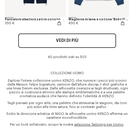
Pantaloni elasticizzati in cotone a spina di pesce
Maglione in lana e cotone 'Boke Flower'
350 €
450 €
VEDI DI PIÙ
40 prodotti visti su 503
COLLEZIONE UOMO
Esplora l'intera collezione uomo KENZO, che riunisce i pezzi più iconici
della Maison: felpe Signature, camicie dall'allure decisa, t-shirt grafiche e
una linea Denim esclusiva. Dalle silhouette oversize ai tagli strutturati, ogni
pezzo si costruisce attorno alle stampe emblematiche e a una palette
cromatica audace che hanno definito l'identità di KENZO.
Tagli pensati per ogni stile, una palette che attraversa le stagioni, dai toni
più sobri alle tinte sature, fino ai contrasti grafici.
Sotto la direzione artistica di NIGO, la silhouette uomo KENZO afferma un
carattere inconfondibile.
Per un look sofisticato, scopri la nostra
selezione Tailoring per Uomo
.