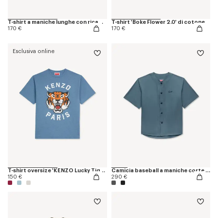
T-shirt a maniche lunghe con ricamo 'Boke Flower' di cotone
T-shirt 'Boke Flower 2.0' di cotone
170 €
170 €
Esclusiva online
T-shirt oversize 'KENZO Lucky Tiger'
Camicia baseball a maniche corte in popeline di cotone 'KENZO Signature'
150 €
290 €