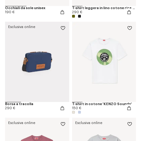
Occhiali da sole unisex
T-shirt leggera in lino cotone ricamata 'KENZO Signature'
190 €
290 €
Esclusiva online
Borsa a tracolla
T-shirt in cotone 'KENZO Sounds'
290 €
150 €
Esclusiva online
Esclusiva online