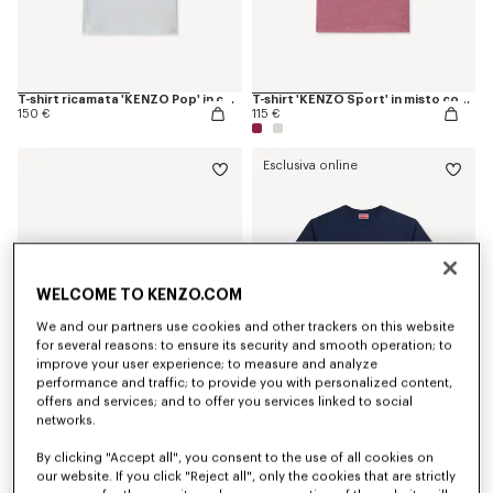
T-shirt ricamata 'KENZO Pop' in cotone
T-shirt 'KENZO Sport' in misto cotone
150 €
115 €
Esclusiva online
WELCOME TO KENZO.COM
We and our partners use cookies and other trackers on this website
for several reasons: to ensure its security and smooth operation; to
improve your user experience; to measure and analyze
performance and traffic; to provide you with personalized content,
offers and services; and to offer you services linked to social
networks.
Occhiali da sole unisex
T-shirt con profilo 'Boke Flower' in cotone
240 €
160 €
By clicking "Accept all", you consent to the use of all cookies on
+1
our website. If you click "Reject all", only the cookies that are strictly