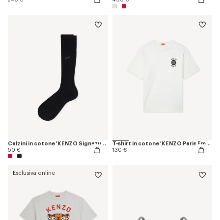
Calzini in cotone 'KENZO Signature'
T-shirt in cotone 'KENZO Paris Emblem'
50 €
130 €
Esclusiva online