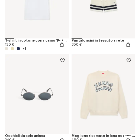
T-shirt in cotone con ricamo 'Boke Flower'
Pantaloncini in tessuto a rete
130 €
350 €
+1
Occhiali da sole unisex
Maglione ricamato in lana cotone 'KENZO Paris Emblem'
240 €
490 €