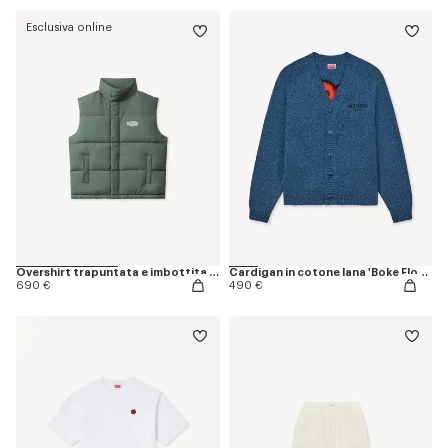
Esclusiva online
Overshirt trapuntata e imbottita 'KENZO Paris Frame'
Cardigan in cotone lana 'Boke Flower'
690 €
490 €