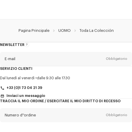
Pagina Principale
UOMO
Toda La Colección
NEWSLETTER
Informazioni
sulla
newsletter
E-mail
Obbligatorio
SERVIZIO CLIENTI
Titolo
Obbligatorio
Dal lunedì al venerdì
dalle 9:30 alle 17:30
+33 (0)1 73 04 21 39
Inviaci un messaggio
TRACCIA IL MIO ORDINE / ESERCITARE IL MIO DIRITTO DI RECESSO
Cognome*
Obbligatorio
Numero d''ordine
Obbligatorio
Nome*
Obbligatorio