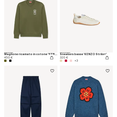
Maglione ricamato in cotone 'KENZO Paris Emblem'
Sneakers basse 'KENZO Striker'
450 €
320 €
+3