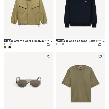
Giacca a vento corta 'KENZO Signature'
Maglia in lana e cotone 'Boke Flower 2.0'
490 €
490 €