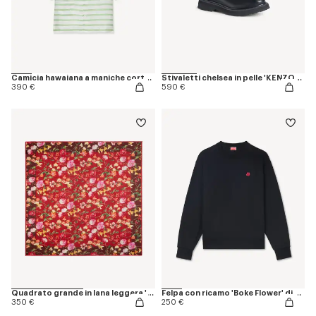
Camicia hawaiana a maniche corte in seta 'KENZO Sounds'
Stivaletti chelsea in pelle 'KENZOSMILE'
390 €
590 €
Quadrato grande in lana leggera 'KENZO Wildflower'
Felpa con ricamo 'Boke Flower' di cotone
350 €
250 €