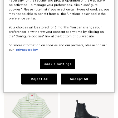
necessary for the security and proper operation of the website will
be activated. To manage your preferences, click "Configure
cookies". Please note that if you reject certain types of cookies, you
may not be able to benefit from all the functions described in the
preference center.
Your choices will be stored for 6 months. You can change your
preferences or withdraw your consent at any time by clicking on
the "Configure cookies" link at the bottom of our website.
For more information on cookies and our partners, please consult
our
privacy policy.
Cookie Settings
Occhiali da sole unisex
Giacca workwear in lino e canapa 'KENZO Sounds'
210 €
590 €
Reject All
Accept All