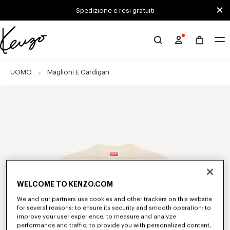
Skip to main content
Skip to footer content
Spedizione e resi gratuiti
Sito
ufficiale
KENZO
UOMO
Maglioni E Cardigan
WELCOME TO KENZO.COM
We and our partners use cookies and other trackers on this website
for several reasons: to ensure its security and smooth operation; to
improve your user experience; to measure and analyze
performance and traffic; to provide you with personalized content,