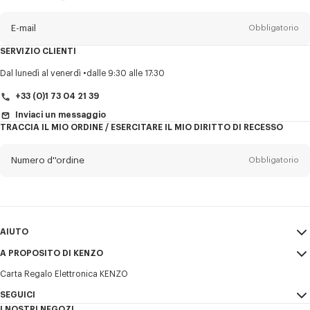
sulla
newsletter
E-mail
Obbligatorio
SERVIZIO CLIENTI
Titolo
Obbligatorio
Dal lunedì al venerdì
dalle 9:30 alle 17:30
+33 (0)1 73 04 21 39
Inviaci un messaggio
TRACCIA IL MIO ORDINE / ESERCITARE IL MIO DIRITTO DI RECESSO
Cognome*
Obbligatorio
Numero d''ordine
Obbligatorio
Nome*
Obbligatorio
E-mail
Obbligatorio
AIUTO
+39
A PROPOSITO DI KENZO
Il mio account
INVIA
Carta Regalo Elettronica KENZO
Guida alle taglie
Condizioni di vendita
Desidero ricevere comunicazioni sui prodotti, servizi ed eventi KENZO,
FAQ
SEGUICI
Note Legali e Termini di utilizzo
che possono essere personalizzati, in particolare sui social network e
I NOSTRI NEGOZI