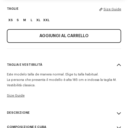
TAGLIE
Size Guide
XS
S
M
L
XL
XXL
AGGIUNGI AL CARRELLO
TAGLIA E VESTIBILITÀ
Este modelo talla de manera normal. Elige tu talla habitual.
La persona che presenta il modello è alta 185 cm e indossa la taglia M.
Vestibilità classica.
Size Guide
DESCRIZIONE
Maglione 'KENZO Paris Emblem'.
COMPOSIZIONE E CURA
Misto lana e cotone.