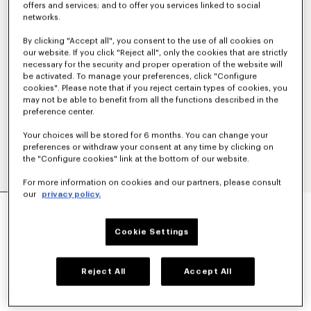
offers and services; and to offer you services linked to social
networks.
By clicking "Accept all", you consent to the use of all cookies on
our website. If you click "Reject all", only the cookies that are strictly
necessary for the security and proper operation of the website will
be activated. To manage your preferences, click "Configure
cookies". Please note that if you reject certain types of cookies, you
may not be able to benefit from all the functions described in the
preference center.
Your choices will be stored for 6 months. You can change your
preferences or withdraw your consent at any time by clicking on
the "Configure cookies" link at the bottom of our website.
For more information on cookies and our partners, please consult
our
privacy policy.
MAGLIONE RICAMATO IN LANA COTONE
'KENZO PARIS EMBLEM'
490 €
Cookie Settings
COLORI :
Bianco Sporco
Reject All
Accept All
Selezionato