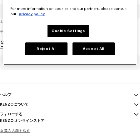
ュ
ー
ス
For more information on cookies and our partners, please consult
レ
Eメール
必須項目
タ
our
privacy policy.
ー
に
カスタマーサービス
つ
い
て
性
Cookie Settings
平日 (月曜日-金曜日)
午前10時から午後6時00分 (日本時間)
別
お問い合わせメールを送る
ご注文確認
Reject All
Accept All
姓*
必須項目
ご注文番号
必須項目
名*
必須項目
Eメール
必須項目
ヘルプ
KENZOについて
マイアカウント
送信する
ヤマダ
必須項目
フォローする
サイズガイド
利用規約
KENZO オンラインストア
FAQ
法的言及
Instagram
近隣の店舗を探す
特定商取引法に基づく表記
タロウ
必須項目
Youtube