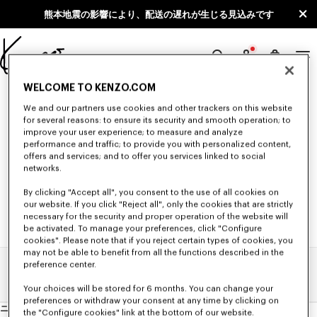
Skip to main content
Skip to footer content
熊本地震の影響により、配送の遅れが生じる見込みです
KENZO
公
WELCOME TO KENZO.COM
"0"の検索結果 (NULL)
式
We and our partners use cookies and other trackers on this website
サ
for several reasons: to ensure its security and smooth operation; to
イ
improve your user experience; to measure and analyze
条件を変更してもう一度検索してください。
performance and traffic; to provide you with personalized content,
ト
offers and services; and to offer you services linked to social
networks.
By clicking "Accept all", you consent to the use of all cookies on
our website. If you click "Reject all", only the cookies that are strictly
necessary for the security and proper operation of the website will
be activated. To manage your preferences, click "Configure
cookies". Please note that if you reject certain types of cookies, you
may not be able to benefit from all the functions described in the
preference center.
ホーム
検索結果
Your choices will be stored for 6 months. You can change your
preferences or withdraw your consent at any time by clicking on
ニュースレター
ニ
the "Configure cookies" link at the bottom of our website.