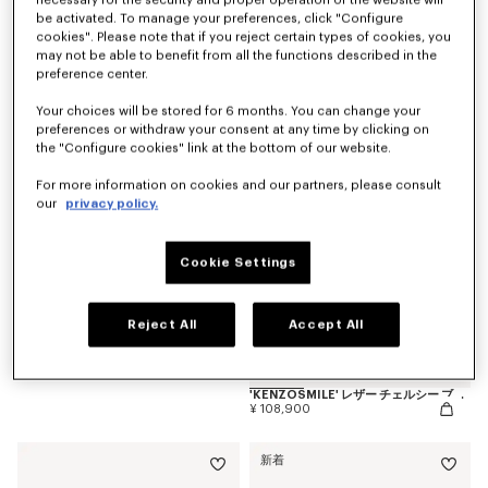
necessary for the security and proper operation of the website will
be activated. To manage your preferences, click "Configure
cookies". Please note that if you reject certain types of cookies, you
店舗での在庫状況
近日公開 – 通知する
may not be able to benefit from all the functions described in the
'KENZO Citygram' ローファー イン スエード レザー
'KENZO Citygram' ローファー イン レザー
preference center.
¥ 90,200
¥ 90,200
Your choices will be stored for 6 months. You can change your
null
preferences or withdraw your consent at any time by clicking on
the "Configure cookies" link at the bottom of our website.
For more information on cookies and our partners, please consult
our
privacy policy.
Cookie Settings
Reject All
Accept All
'KENZOSMILE' レザー チェルシー ブーツ
¥ 108,900
新着