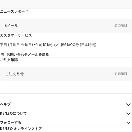
ニュースレター
ニ
ュ
ー
ス
レ
Eメール
必須項目
タ
ー
に
カスタマーサービス
つ
い
て
性
平日 (月曜日-金曜日)
午前10時から午後6時00分 (日本時間)
別
お問い合わせメールを送る
ご注文確認
姓*
必須項目
ご注文番号
必須項目
名*
必須項目
Eメール
必須項目
ヘルプ
KENZOについて
マイアカウント
送信する
ヤマダ
必須項目
フォローする
サイズガイド
利用規約
KENZO オンラインストア
FAQ