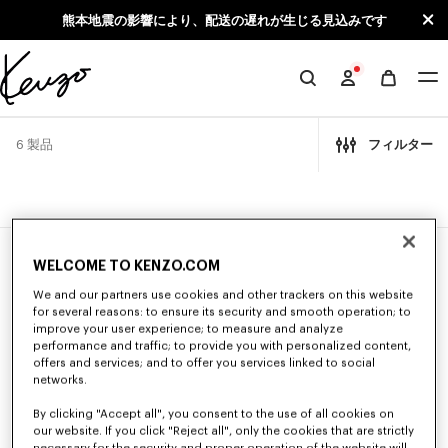
Skip to main content
Skip to footer content
熊本地震の影響により、配送の遅れが生じる見込みです
KENZO
公
式
6 製品
フィルター
サ
イ
ト
新着
新着
WELCOME TO KENZO.COM
We and our partners use cookies and other trackers on this website
for several reasons: to ensure its security and smooth operation; to
improve your user experience; to measure and analyze
performance and traffic; to provide you with personalized content,
offers and services; and to offer you services linked to social
networks.
By clicking "Accept all", you consent to the use of all cookies on
our website. If you click "Reject all", only the cookies that are strictly