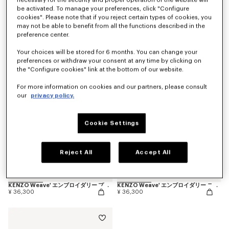
necessary for the security and proper operation of the website will
be activated. To manage your preferences, click "Configure
cookies". Please note that if you reject certain types of cookies, you
may not be able to benefit from all the functions described in the
'K Boke' デコラティブ クッション
KENZO Weave' エンブロイダリー ニット クッションカバー
preference center.
¥ 14,300
¥ 13,200
Your choices will be stored for 6 months. You can change your
preferences or withdraw your consent at any time by clicking on
the "Configure cookies" link at the bottom of our website.
For more information on cookies and our partners, please consult
our
privacy policy.
Cookie Settings
Reject All
Accept All
KENZO Weave' エンブロイダリー プラッド
KENZO Weave' エンブロイダリー ニット プラッド
¥ 36,300
¥ 36,300