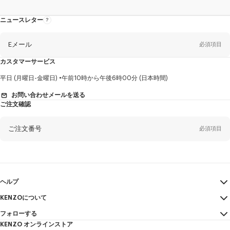
ニュースレター
ニ
ュ
ー
ス
レ
Eメール
必須項目
タ
ー
に
カスタマーサービス
つ
い
て
性
平日 (月曜日-金曜日)
午前10時から午後6時00分 (日本時間)
別
お問い合わせメールを送る
ご注文確認
姓*
必須項目
ご注文番号
必須項目
名*
必須項目
Eメール
必須項目
ヘルプ
KENZOについて
マイアカウント
送信する
ヤマダ
必須項目
フォローする
サイズガイド
利用規約
KENZO オンラインストア
FAQ