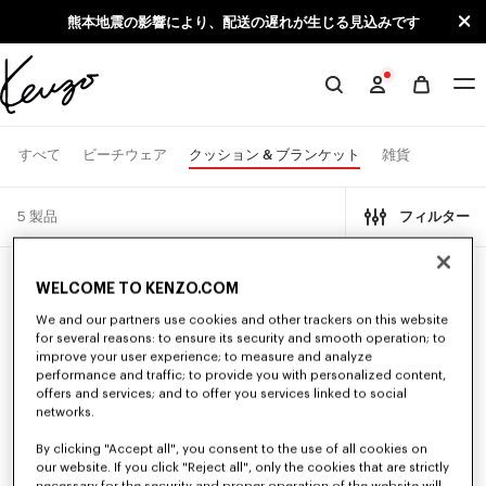
Skip to main content
Skip to footer content
熊本地震の影響により、配送の遅れが生じる見込みです
KENZO
公
式
クッション & ブランケット
すべて
ビーチウェア
雑貨
サ
イ
5 製品
フィルター
ト
WELCOME TO KENZO.COM
We and our partners use cookies and other trackers on this website
for several reasons: to ensure its security and smooth operation; to
improve your user experience; to measure and analyze
performance and traffic; to provide you with personalized content,
offers and services; and to offer you services linked to social
networks.
By clicking "Accept all", you consent to the use of all cookies on
our website. If you click "Reject all", only the cookies that are strictly