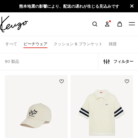
Skip to main content
Skip to footer content
熊本地震の影響により、配送の遅れが生じる見込みです
KENZO
公
式
ビーチウェア
すべて
クッション & ブランケット
雑貨
サ
イ
80 製品
フィルター
ト