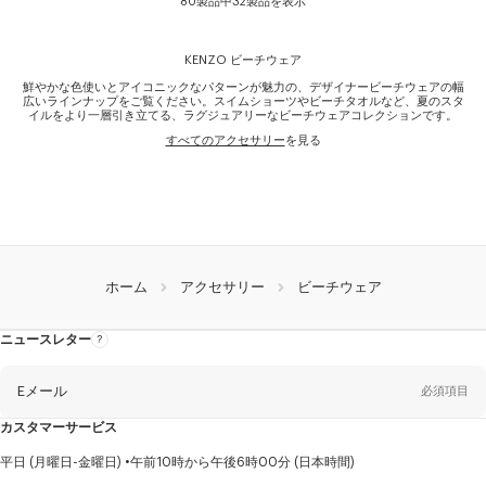
80製品中32製品を表示
KENZO ビーチウェア
鮮やかな色使いとアイコニックなパターンが魅力の、デザイナービーチウェアの幅
広いラインナップをご覧ください。スイムショーツやビーチタオルなど、夏のスタ
イルをより一層引き立てる、ラグジュアリーなビーチウェアコレクションです。
すべてのアクセサリー
を見る
ホーム
アクセサリー
ビーチウェア
ニュースレター
ニ
ュ
ー
ス
レ
Eメール
必須項目
タ
ー
に
カスタマーサービス
つ
い
て
性
平日 (月曜日-金曜日)
午前10時から午後6時00分 (日本時間)
別