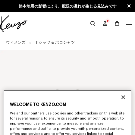
Skip to main content
Skip to footer content
熊本地震の影響により、配送の遅れが生じる見込みです
KENZO
公
式
ウィメンズ
Ｔシャツ & ポロシャツ
サ
イ
ト
WELCOME TO KENZO.COM
We and our partners use cookies and other trackers on this website
for several reasons: to ensure its security and smooth operation; to
improve your user experience; to measure and analyze
performance and traffic; to provide you with personalized content,
offers and services; and to offer you services linked to social