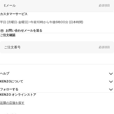
ス
レ
Eメール
必須項目
タ
ー
に
カスタマーサービス
つ
い
て
性
平日 (月曜日-金曜日)
午前10時から午後6時00分 (日本時間)
別
お問い合わせメールを送る
ご注文確認
姓*
必須項目
ご注文番号
必須項目
名*
必須項目
Eメール
必須項目
ヘルプ
KENZOについて
マイアカウント
送信する
ヤマダ
必須項目
フォローする
サイズガイド
利用規約
KENZO オンラインストア
FAQ
法的言及
Instagram
近隣の店舗を探す
特定商取引法に基づく表記
タロウ
必須項目
Youtube
プライバシーポリシー
Facebook