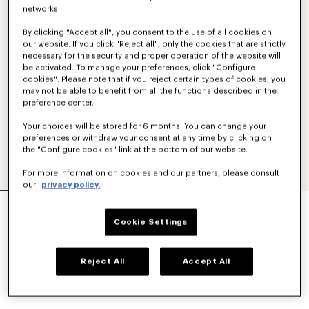
networks.
By clicking "Accept all", you consent to the use of all cookies on
our website. If you click "Reject all", only the cookies that are strictly
necessary for the security and proper operation of the website will
be activated. To manage your preferences, click "Configure
cookies". Please note that if you reject certain types of cookies, you
may not be able to benefit from all the functions described in the
preference center.
Your choices will be stored for 6 months. You can change your
preferences or withdraw your consent at any time by clicking on
the "Configure cookies" link at the bottom of our website.
For more information on cookies and our partners, please consult
our
privacy policy.
'KENZO SOUNDS' Tシャツ
¥ 40,700
Cookie Settings
カラー
Off White
Reject All
Accept All
選択済み