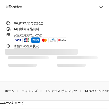
Made in ポルトガル
フロントにはプリント
お問い合わせ
100% cotton
シーズンロゴのプリントを施したアートワーク
漂白不可
お問い合わせメールを送る
ドライクリーニング不可
製品リファレンス:
FG62TS5564SK.02
低温アイロン
08月12日
までに発送
¥20,000以上のご注文で送料無料
日陰で吊り干し
14日以内返品無料
タンブル乾燥不可
1-2営業日内の配送
安全なお支払い方法
30℃ マイルド ファイン 洗濯
専門家によるマイルド ウェット 洗濯
製品到着後14日以内は無料返品が可能
店舗での在庫状況
ホーム
ウィメンズ
Ｔシャツ & ポロシャツ
'KENZO Sound
ニュースレター
ニ
ュ
ー