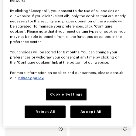
networks.
By clicking "Accept all", you consent to the use of all cookies on
店舗での在庫状況
店舗での在庫状況
our website. If you click "Reject all", only the cookies that are strictly
'KENZO Wildflower' ラージ スクエア イン ライト ウール
'KENZO Tulip' スクエア イン シルク
necessary for the security and proper operation of the website will
¥ 63,800
¥ 52,800
be activated. To manage your preferences, click "Configure
cookies". Please note that if you reject certain types of cookies, you
may not be able to benefit from all the functions described in the
preference center.
Your choices will be stored for 6 months. You can change your
preferences or withdraw your consent at any time by clicking on
the "Configure cookies" link at the bottom of our website.
For more information on cookies and our partners, please consult
our
privacy policy.
Cookie Settings
店舗での在庫状況
'KENZO Tulip' バンダナ イン ライト コットン
'KENZO Wildflower' スクエア イン シルク
Reject All
Accept All
¥ 22,000
¥ 52,800