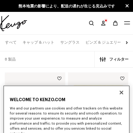
Skip to main content
Skip to footer content
熊本地震の影響により、配送の遅れが生じる見込みです
KENZO
公
式
マ
すべて
キャップ & ハット
サングラス
ピンズ & ジュエリー
サ
イ
8 製品
フィルター
ト
WELCOME TO KENZO.COM
We and our partners use cookies and other trackers on this website
for several reasons: to ensure its security and smooth operation; to
improve your user experience; to measure and analyze
performance and traffic; to provide you with personalized content,
offers and services; and to offer you services linked to social