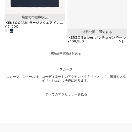
店舗での在庫状況
'KENZOGRAM' ラージ スクエア イン シルク & ウール ジャカード
¥ 71,500
近日公開 – 通知する
'KENZO Stripes' ポンチョ イン ウール
¥ 108,900
8製品中8製品を表示
スカーフ
スカーフ、ショールは、コーディネートのアクセントやギフトとして、毎日をスタ
イリッシュかつ快適に彩ります。
すべての
アクセサリー
を見る