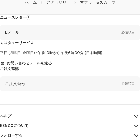
ホーム
アクセサリー
マフラー&スカーフ
ニュースレター
ニ
ュ
ー
ス
レ
Eメール
必須項目
タ
ー
に
カスタマーサービス
つ
い
て
性
平日 (月曜日-金曜日)
午前10時から午後6時00分 (日本時間)
別
お問い合わせメールを送る
ご注文確認
姓*
必須項目
ご注文番号
必須項目
名*
必須項目
Eメール
必須項目
ヘルプ
KENZOについて
マイアカウント
送信する
ヤマダ
必須項目
フォローする
サイズガイド
利用規約