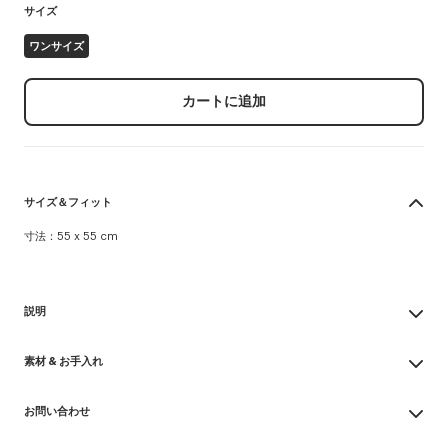
サイズ
ワンサイズ
カートに追加
サイズ＆フィット
寸法：55 x 55 cm
説明
'KENZO Tulip' バンダナ
素材 & お手入れ
軽量コットン
コントラストカラーのアウトライン
Made in イタリア
コーナーには Kenzo アーカイブ シグネチャー
お問い合わせ
100% cotton
漂白不可
製品リファレンス:
FG68EU230PER.02.TU
お問い合わせメールを送る