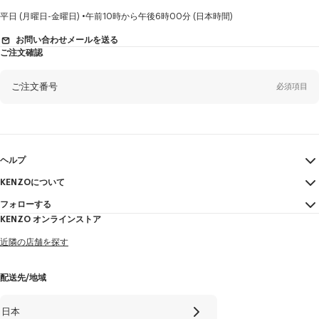
い
て
性
平日 (月曜日-金曜日)
午前10時から午後6時00分 (日本時間)
別
お問い合わせメールを送る
ご注文確認
姓*
必須項目
ご注文番号
必須項目
名*
必須項目
Eメール
必須項目
ヘルプ
KENZOについて
マイアカウント
送信する
ヤマダ
必須項目
フォローする
サイズガイド
利用規約
KENZO オンラインストア
FAQ
法的言及
Instagram
近隣の店舗を探す
特定商取引法に基づく表記
タロウ
必須項目
Youtube
プライバシーポリシー
Facebook
配送先/地域
Cookie Settings
WeChat
+81
サイトマップ
X
日本