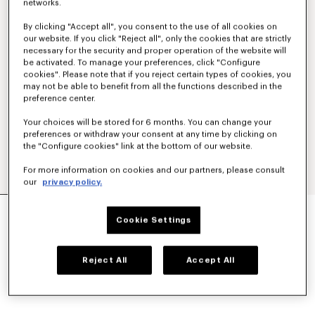
networks.
By clicking "Accept all", you consent to the use of all cookies on
our website. If you click "Reject all", only the cookies that are strictly
necessary for the security and proper operation of the website will
be activated. To manage your preferences, click "Configure
cookies". Please note that if you reject certain types of cookies, you
may not be able to benefit from all the functions described in the
preference center.
Your choices will be stored for 6 months. You can change your
preferences or withdraw your consent at any time by clicking on
the "Configure cookies" link at the bottom of our website.
For more information on cookies and our partners, please consult
our
privacy policy.
'KENZO TULIP' バンダナ イン ライト コットン
Cookie Settings
¥ 22,000
カラー
Off White
Reject All
Accept All
選択済み