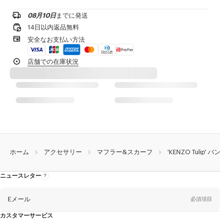
ドライクリーニング不可
低温アイロン
08月10日
までに発送
¥20,000以上のご注文で送料無料
日陰で吊り干し
14日以内返品無料
タンブル乾燥不可
1-2営業日内の配送
安全なお支払い方法
30℃ 超 マイルド ファイン 洗濯
専門家による超マイルドなウェット洗濯
製品到着後14日以内は無料返品が可能
店舗での在庫状況
ホーム
アクセサリー
マフラー&スカーフ
'KENZO Tulip
ニュースレター
ニ
ュ
ー
ス
レ
Eメール
必須項目
タ
ー
に
カスタマーサービス
つ