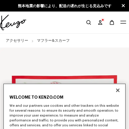
Skip to main content
Skip to footer content
熊本地震の影響により、配送の遅れが生じる見込みです
KENZO
公
式
アクセサリー
マフラー&スカーフ
サ
イ
ト
WELCOME TO KENZO.COM
We and our partners use cookies and other trackers on this website
for several reasons: to ensure its security and smooth operation; to
improve your user experience; to measure and analyze
performance and traffic; to provide you with personalized content,
offers and services; and to offer you services linked to social