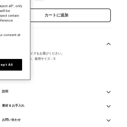
ject all", only
will be
カートに追加
eject certain
eference
ur consent at
サイズ＆フィット
この製品は通常のサイズをお選びください。
モデル：身長175 cm、着用サイズ：S
レギュラー フィット
ept All
サイズガイド
説明
'KENZO Apple Pop' クロシェ カーディガン
素材 & お手入れ
コットン ビスコース素材のクロシェ
クロシェ編みのネック トリム
Made in 中国
裾とカフスはロールエッジ仕様
お問い合わせ
68% cotton, 32% viscose
ネック部分にボタン、フロントにはアップル ストリング ノット
漂白不可