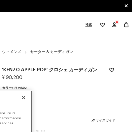
検索
ウ
ィ
ッ
シ
gories
ュ
リ
ウィメンズ
セーター & カーディガン
ス
ト
'KENZO APPLE POP' クロシェ カーディガン
¥ 90,200
カラー
Off White
選択済み
ensure its
 performance
サイズ
サイズガイド
 services
XS
S
M
L
XL