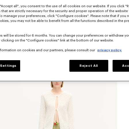
"Accept all", you consent to the use of all cookies on our website. If you click "Re
 that are strictly necessary for the security and proper operation of the website 
To manage your preferences, click "Configure cookies". Please note that if you r
okies, you may not be able to benefit from all the functions described in the pr
s will be stored for 6 months. You can change your preferences or withdraw yo
 clicking on the "Configure cookies" link at the bottom of our website.
nformation on cookies and our partners, please consult our
privacy policy.
Settings
Reject All
Acc