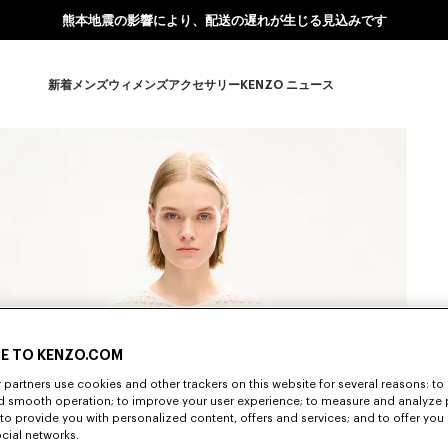
熊本地震の影響により、配送の遅れが生じる見込みです
新着
メンズ
ウィメンズ
アクセサリー
KENZO ニュース
新着 subcategories
メンズ subcategories
ウィメンズ subcategories
アクセサリー subcategories
KENZO ニュース subcate
E TO KENZO.COM
partners use cookies and other trackers on this website for several reasons: to 
nd smooth operation; to improve your user experience; to measure and analyze
; to provide you with personalized content, offers and services; and to offer you
ocial networks.