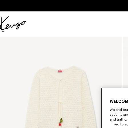
Skip to main content
Skip to footer content
KENZO
公
式
サ
イ
ト
WELCOM
We and our 
security a
and traffic
linked to s