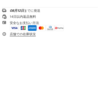
左袖下部にはメタルの Kenzo アーカイブ シグネチャーの刺繍
お問い合わせメールを送る
専門家によるマイルドなドライクリーニング：炭化水素類
低温アイロン
製品リファレンス:
FG62CA7573EO.02
08月12日
までに発送
¥20,000以上のご注文で送料無料
日陰で平干し
14日以内返品無料
タンブル乾燥不可
1-2営業日内の配送
安全なお支払い方法
30℃ マイルド ファイン 洗濯
専門家によるマイルド ウェット 洗濯
製品到着後14日以内は無料返品が可能
店舗での在庫状況