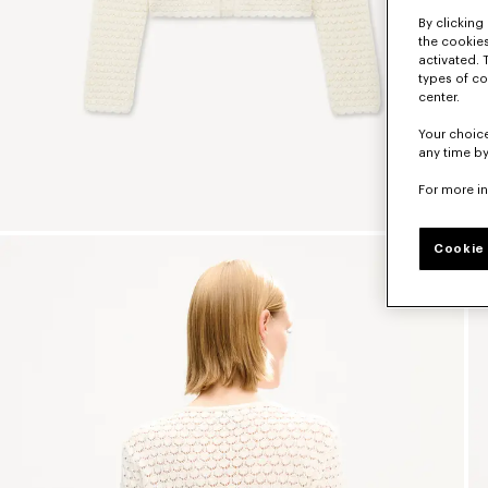
By clicking 
the cookies
activated. 
types of co
center.
Your choice
any time by
For more i
Cookie 