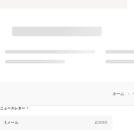
ホーム
ニュースレター
ニ
ュ
ー
ス
レ
Eメール
必須項目
タ
ー
に
つ