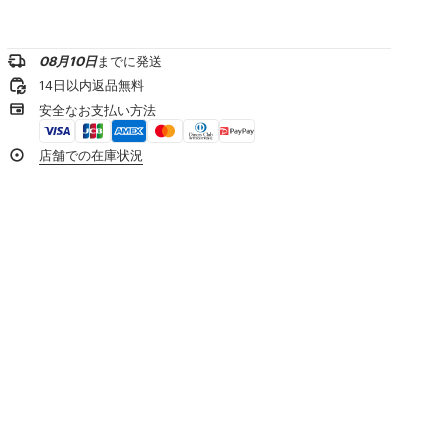
胸元には Kenzo アーカイブ シグネチャーの刺繍
漂白不可
お問い合わせメールを送る
専門家によるマイルドなドライクリーニング：炭化水素類
製品リファレンス:
FG65PO8023EH.02
低温アイロン
08月10日
までに発送
¥20,000以上のご注文で送料無料
日陰で平干し
14日以内返品無料
タンブル乾燥不可
1-2営業日内の配送
安全なお支払い方法
手洗い
専門家による超マイルドなウェット洗濯
製品到着後14日以内は無料返品が可能
店舗での在庫状況