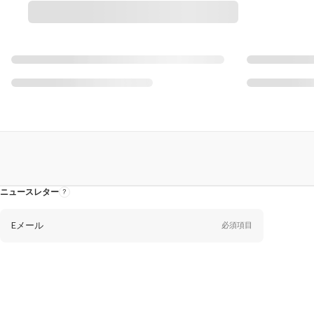
ニュースレター
ニ
ュ
ー
ス
レ
Eメール
必須項目
タ
ー
に
つ
い
て
性
別
性別