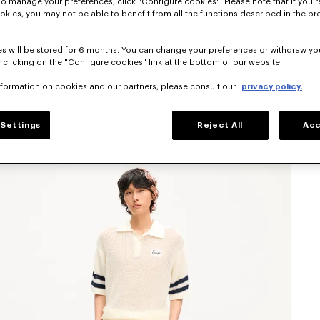
To manage your preferences, click "Configure cookies". Please note that if you r
okies, you may not be able to benefit from all the functions described in the pr
s will be stored for 6 months. You can change your preferences or withdraw yo
 clicking on the "Configure cookies" link at the bottom of our website.
nformation on cookies and our partners, please consult our
privacy policy.
Settings
Reject All
Acc