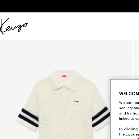
Skip to main content
Skip to footer content
KENZO
公
式
サ
イ
ト
WELCOM
We and our 
security a
and traffic
linked to s
By clicking 
the cookies