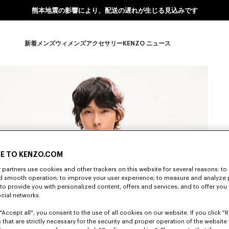
熊本地震の影響により、配送の遅れが生じる見込みです
新着
メンズ
ウィメンズ
アクセサリー
KENZO ニュース
新着 subcategories
メンズ subcategories
ウィメンズ subcategories
アクセサリー subcategories
KENZO ニュース subcate
E TO KENZO.COM
partners use cookies and other trackers on this website for several reasons: to 
nd smooth operation; to improve your user experience; to measure and analyze
; to provide you with personalized content, offers and services; and to offer you
ocial networks.
"Accept all", you consent to the use of all cookies on our website. If you click "Re
 that are strictly necessary for the security and proper operation of the website 