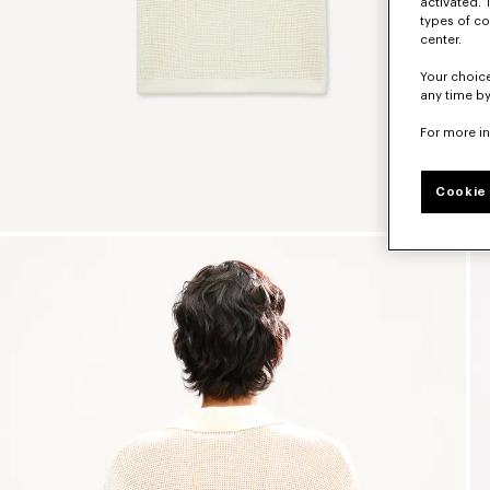
activated. 
types of co
center.
Your choice
any time by
For more i
Cookie 