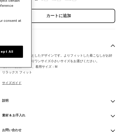
eject certain
eference
カートに追加
ur consent at
サイズ＆フィット
ept All
この製品はゆったりとしたデザインです。よりフィットした着こなしがお好
みの場合は、通常よりワンサイズ小さいサイズをお選びください。
モデル：身長185cm、着用サイズ：M
リラックス フィット
サイズガイド
説明
メッシュ素材のポロ
素材 & お手入れ
コットン メッシュ
ボタン付きの襟元
Made in 中国
両袖にはコントラストカラーのストライプ
お問い合わせ
63% cotton, 37% nylon