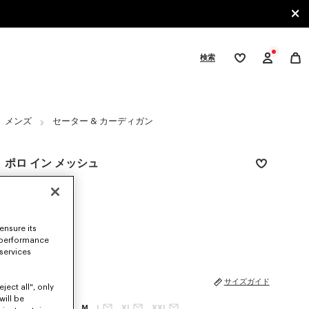
検索
ウ
ィ
ッ
シ
gories
ュ
リ
メンズ
セーター & カーディガン
ス
ト
ポロ イン メッシュ
¥ 71,500
カラー
Off White
ensure its
選択済み
 performance
 services
サイズ
サイズガイド
ject all", only
will be
XXS
XS
S
M
L
XL
XXL