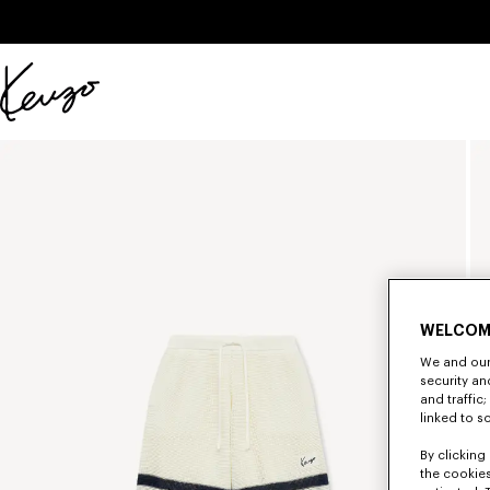
Skip to main content
Skip to footer content
KENZO
公
式
サ
イ
ト
WELCOM
We and our 
security a
and traffic
linked to s
By clicking 
the cookies