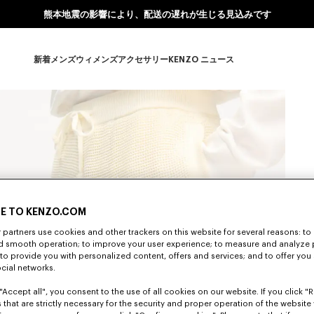
熊本地震の影響により、配送の遅れが生じる見込みです
新着
メンズ
ウィメンズ
アクセサリー
KENZO ニュース
新着 subcategories
メンズ subcategories
ウィメンズ subcategories
アクセサリー subcategories
KENZO ニュース subcate
E TO KENZO.COM
partners use cookies and other trackers on this website for several reasons: to 
nd smooth operation; to improve your user experience; to measure and analyze
; to provide you with personalized content, offers and services; and to offer you
ocial networks.
"Accept all", you consent to the use of all cookies on our website. If you click "Re
 that are strictly necessary for the security and proper operation of the website 