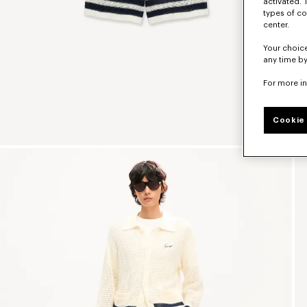
activated. 
types of co
center.
Your choice
any time by
For more i
Cookie 