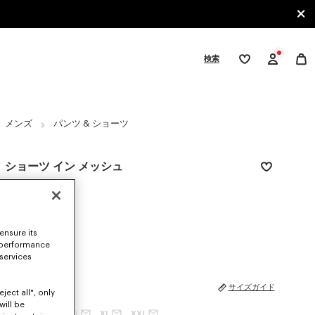
検索
ウ
ィ
ッ
シ
gories
ュ
リ
メンズ
パンツ & ショーツ
ス
ト
ショーツ イン メッシュ
¥ 63,800
カラー
Off White
ensure its
選択済み
 performance
 services
サイズ
サイズガイド
ject all", only
will be
XS
S
M
L
XL
XXL