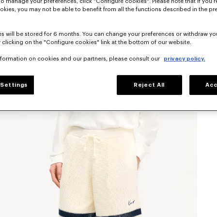
To manage your preferences, click "Configure cookies". Please note that if you r
okies, you may not be able to benefit from all the functions described in the pr
s will be stored for 6 months. You can change your preferences or withdraw yo
 clicking on the "Configure cookies" link at the bottom of our website.
nformation on cookies and our partners, please consult our
privacy policy.
Settings
Reject All
Acc