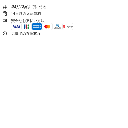
低温アイロン
製品リファレンス:
FG65PA8003EH.02
08月12日
までに発送
¥20,000以上のご注文で送料無料
日陰で平干し
14日以内返品無料
タンブル乾燥不可
1-2営業日内の配送
安全なお支払い方法
手洗い
専門家によるマイルド ウェット 洗濯
製品到着後14日以内は無料返品が可能
店舗での在庫状況