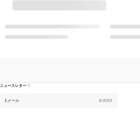
ニュースレター
ニ
ュ
ー
ス
レ
Eメール
必須項目
タ
ー
に
つ
い
て
性
別
性別