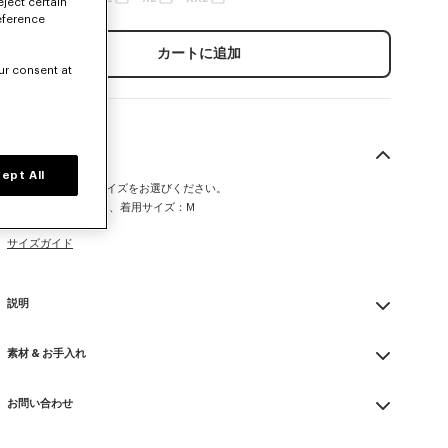
eject certain
eference
カートに追加
ur consent at
サイズ＆フィット
ept All
この製品は通常のサイズをお選びください。
モデル：身長185cm、着用サイズ：M
サイズガイド
説明
ショーツ
素材 & お手入れ
コットン メッシュ
伸縮性のあるウエスト
Made in 中国
サイドポケット×2
お問い合わせ
63% cotton, 37% nylon
裾にはコントラストカラーのストライプ
漂白不可
サイドには Kenzo アーカイブ シグネチャーの刺繍
お問い合わせメールを送る
専門家によるマイルドなドライクリーニング：炭化水素類