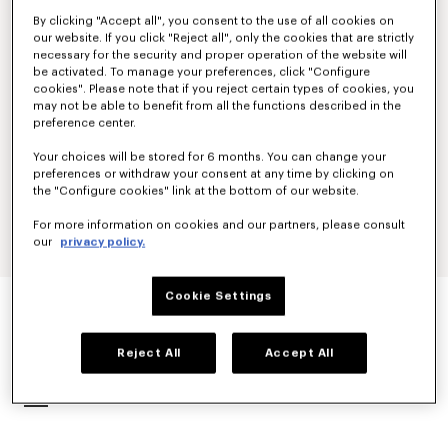
By clicking "Accept all", you consent to the use of all cookies on
our website. If you click "Reject all", only the cookies that are strictly
necessary for the security and proper operation of the website will
be activated. To manage your preferences, click "Configure
cookies". Please note that if you reject certain types of cookies, you
may not be able to benefit from all the functions described in the
preference center.
Your choices will be stored for 6 months. You can change your
preferences or withdraw your consent at any time by clicking on
the "Configure cookies" link at the bottom of our website.
For more information on cookies and our partners, please consult
our
privacy policy.
'KENZO SOUNDS' セット オブ ピンズ
Cookie Settings
¥ 16,500
カラー
Multicolor
Reject All
Accept All
選択済み