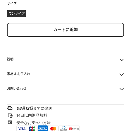
サイズ
ワンサイズ
カートに追加
説明
'KENZO Sounds' セット オブ ピンズ
素材 & お手入れ
各ピンの裏側にはクラスプ付き
Made in 中国
製品リファレンス:
FG68AC320M01.MU.TU
お問い合わせ
100% zamac
漂白不可
お問い合わせメールを送る
ドライクリーニング不可
アイロン不可
08月12日
までに発送
¥20,000以上のご注文で送料無料
乾燥させない
14日以内返品無料
タンブル乾燥不可
1-2営業日内の配送
安全なお支払い方法
洗濯不可
ウェット洗濯はしないでください