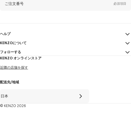
姓*
必須項目
ご注文番号
必須項目
名*
必須項目
Eメール
必須項目
ヘルプ
KENZOについて
マイアカウント
送信する
ヤマダ
必須項目
フォローする
サイズガイド
利用規約
KENZO オンラインストア
FAQ
法的言及
Instagram
近隣の店舗を探す
特定商取引法に基づく表記
タロウ
必須項目
Youtube
プライバシーポリシー
Facebook
配送先/地域
Cookie Settings
WeChat
+81
サイトマップ
X
日本
採用情報
Line
© KENZO 2026
Weibo
私はKENZOの製品、サービス、イベントについて、特にソーシャルネットワ
ークやその他のプラットフォームでパーソナライズされた情報を受け取りた
Tiktok
いです。お客様に最適な情報をお届けするため、追跡ピクセルがメールに埋
め込まれており、分析、統計、およびお客様に合わせたコンテンツを提供す
Pinterest
るために利用されます。（いつでも配信を停止することができます。）: