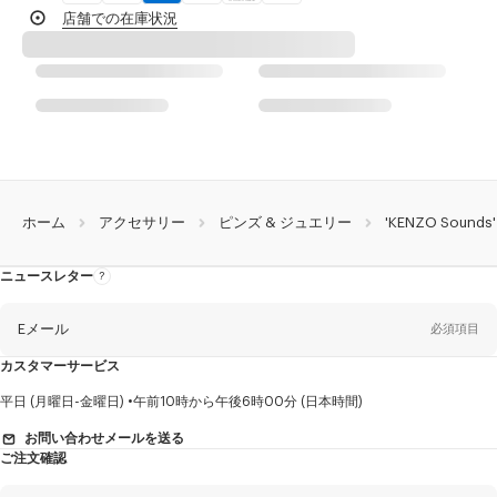
製品到着後14日以内は無料返品が可能
店舗での在庫状況
ホーム
アクセサリー
ピンズ & ジュエリー
'KENZO Soun
ニュースレター
ニ
ュ
ー
ス
レ
Eメール
必須項目
タ
ー
に
カスタマーサービス
つ
い
て
性
平日 (月曜日-金曜日)
午前10時から午後6時00分 (日本時間)
別
お問い合わせメールを送る
ご注文確認