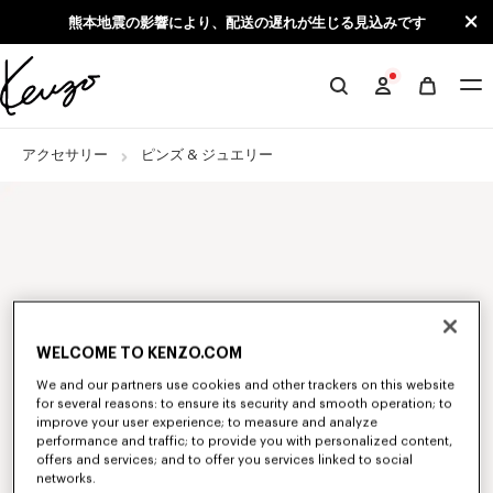
Skip to main content
Skip to footer content
熊本地震の影響により、配送の遅れが生じる見込みです
KENZO
公
式
アクセサリー
ピンズ & ジュエリー
サ
イ
ト
WELCOME TO KENZO.COM
We and our partners use cookies and other trackers on this website
for several reasons: to ensure its security and smooth operation; to
improve your user experience; to measure and analyze
performance and traffic; to provide you with personalized content,
offers and services; and to offer you services linked to social
networks.