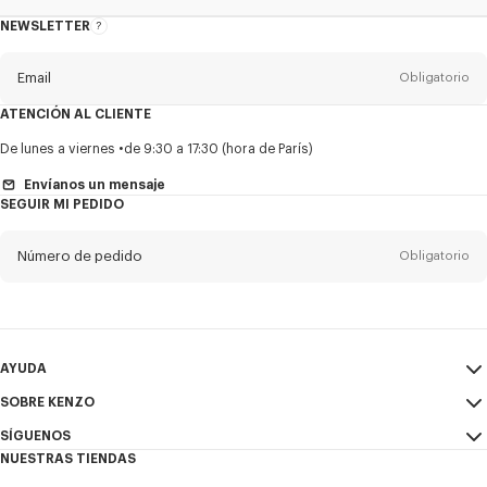
NEWSLETTER
Acerca
del
boletín
Email
Obligatorio
ATENCIÓN AL CLIENTE
Título
Obligatorio
De lunes a viernes
de 9:30 a 17:30 (hora de París)
Envíanos un mensaje
SEGUIR MI PEDIDO
Nombre*
Obligatorio
Número de pedido
Obligatorio
Appelido*
Obligatorio
Email
Obligatorio
AYUDA
SOBRE KENZO
Mi Cuenta
ENVIAR
+52
SÍGUENOS
Guía de tallas
Condiciones de venta
NUESTRAS TIENDAS
Preguntas frecuentes
Aviso Legal y Condiciones de uso
Instagram
Deseo recibir comunicaciones sobre los productos, servicios y