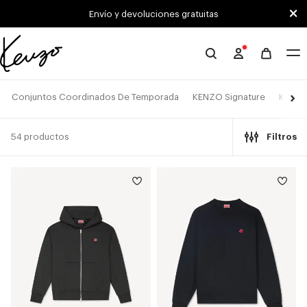
Skip to main content
Skip to footer content
Envío y devoluciones gratuitas
Página
oficial
de
Conjuntos Coordinados De Temporada
KENZO Signature
KENZO
KENZO
54 productos
Filtros