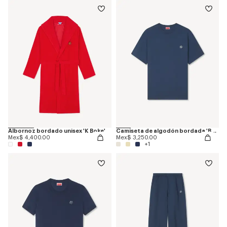
Albornoz bordado unisex 'K Boke'
Camiseta de algodón bordada 'Boke Flower'
Mex$ 4,400.00
Mex$ 3,250.00
+1