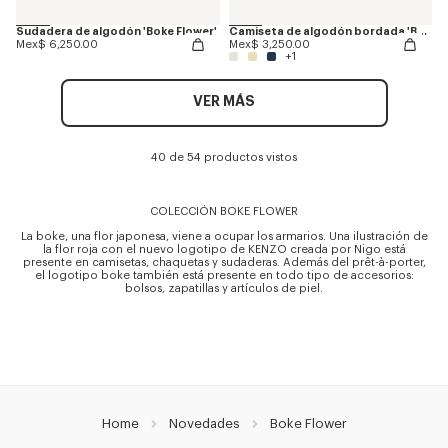
Sudadera de algodón 'Boke Flower'
Camiseta de algodón bordada 'Boke Flower'
Mex$ 6,250.00
Mex$ 3,250.00
+1
VER MÁS
40 de 54 productos vistos
COLECCIÓN BOKE FLOWER
La boke, una flor japonesa, viene a ocupar los armarios. Una ilustración de
la flor roja con el nuevo logotipo de KENZO creada por Nigo está
presente en camisetas, chaquetas y sudaderas. Además del prêt-à-porter,
el logotipo boke también está presente en todo tipo de accesorios:
bolsos, zapatillas y artículos de piel.
Home
Novedades
Boke Flower