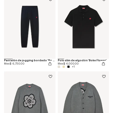
Pantalón de jogging bordado 'Boke Flower'
Polo slim de algodón 'Boke Flower'
Mex$ 6,750.00
Mex$ 4,000.00
+1