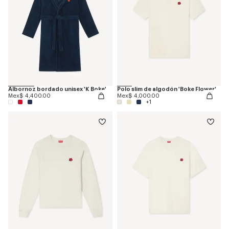
Albornoz bordado unisex 'K Boke'
Polo slim de algodón 'Boke Flower'
Mex$ 4,400.00
Mex$ 4,000.00
+1