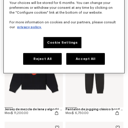
Your choices will be stored for 6 months. You can change your
preferences or withdraw your consent at any time by clicking on
the "Configure cookies" link at the bottom of our website.
Camiseta de algodón bordada 'Boke Flower'
Cárdigan de lana y algodón 'Boke Flower'
For more information on cookies and our partners, please consult
Mex$ 3,250.00
Mex$ 12,200.00
our
privacy policy.
Cookie Settings
Reject All
Accept All
Jersey de mezcla de lana y algodón 'Boke Flower'
Pantalón de jogging clásico bordado 'Boke Flower'
Mex$ 11,200.00
Mex$ 6,750.00