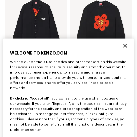
WELCOME TO KENZO.COM
We and our partners use cookies and other trackers on this website
for several reasons: to ensure its security and smooth operation; to
Cárdigan de lana y algodón 'Boke Flower'
Jersey de lana y algodón 'Boke Flower'
Mex$ 12,200.00
Mex$ 11,200.00
improve your user experience; to measure and analyze
performance and traffic; to provide you with personalized content,
offers and services; and to offer you services linked to social
networks.
By clicking "Accept all", you consent to the use of all cookies on
our website. If you click "Reject all", only the cookies that are strictly
necessary for the security and proper operation of the website will
be activated. To manage your preferences, click "Configure
cookies". Please note that if you reject certain types of cookies, you
may not be able to benefit from all the functions described in the
preference center.