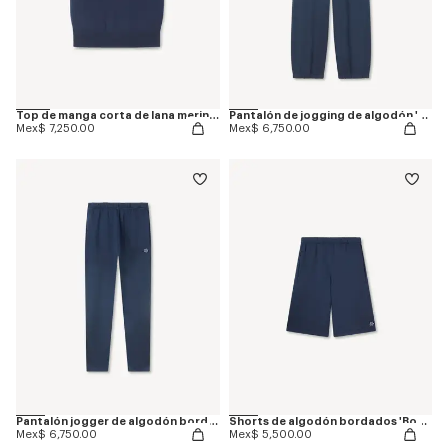
Top de manga corta de lana merina 'Boke Flower'
Pantalón de jogging de algodón 'Boke Flower'
Mex$ 7,250.00
Mex$ 6,750.00
Pantalón jogger de algodón bordado 'Boke Flower'
Shorts de algodón bordados 'Boke Flower'
Mex$ 6,750.00
Mex$ 5,500.00