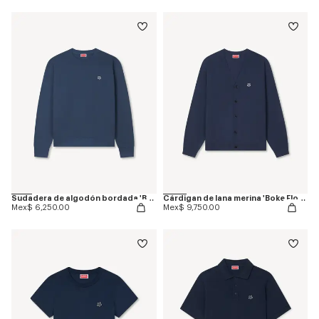
Sudadera de algodón bordada 'Boke Flower'
Cárdigan de lana merina 'Boke Flower'
Mex$ 6,250.00
Mex$ 9,750.00