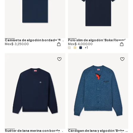
Camiseta de algodón bordada 'Boke Flower'
Polo slim de algodón 'Boke Flower'
Mex$ 3,250.00
Mex$ 4,000.00
+1
Suéter de lana merina con bordado 'Boke Flower'
Cárdigan de lana y algodón 'Boke Flower'