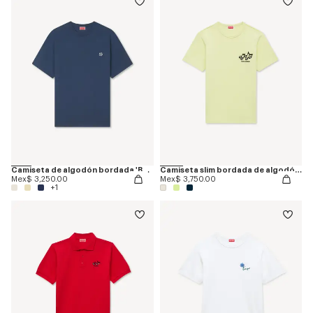
Camiseta de algodón bordada 'Boke Flower'
Camiseta slim bordada de algodón 'KENZO Sounds'
Mex$ 3,250.00
Mex$ 3,750.00
+1