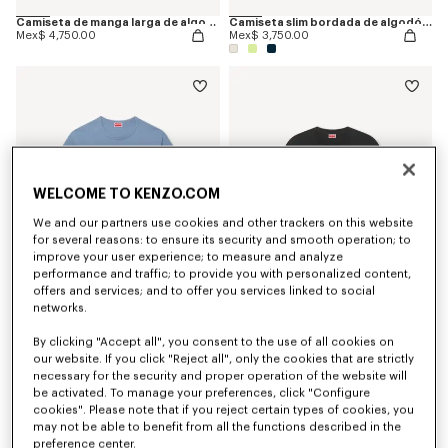
Camiseta de manga larga de algodón 'KENZO Loves'
Camiseta slim bordada de algodón 'KENZO Sounds'
Mex$ 4,750.00
Mex$ 3,750.00
WELCOME TO KENZO.COM
We and our partners use cookies and other trackers on this website
for several reasons: to ensure its security and smooth operation; to
improve your user experience; to measure and analyze
performance and traffic; to provide you with personalized content,
offers and services; and to offer you services linked to social
networks.
Camiseta de algodón 'KENZO Paris Emblem'
Camiseta bordada de algodón de manga larga 'KENZO Signature'
Mex$ 3,750.00
Mex$ 5,500.00
By clicking "Accept all", you consent to the use of all cookies on
our website. If you click "Reject all", only the cookies that are strictly
necessary for the security and proper operation of the website will
be activated. To manage your preferences, click "Configure
cookies". Please note that if you reject certain types of cookies, you
may not be able to benefit from all the functions described in the
preference center.