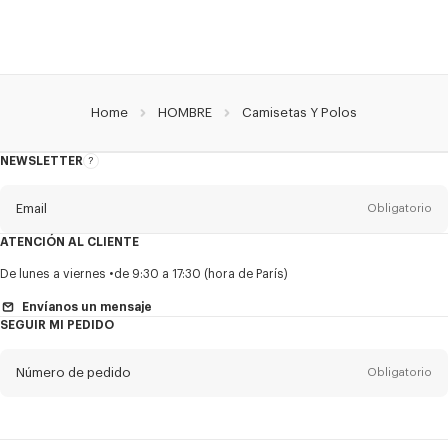
Home
HOMBRE
Camisetas Y Polos
NEWSLETTER
Acerca
del
boletín
Email
Obligatorio
ATENCIÓN AL CLIENTE
Título
Obligatorio
De lunes a viernes
de 9:30 a 17:30 (hora de París)
Envíanos un mensaje
SEGUIR MI PEDIDO
Nombre*
Obligatorio
Número de pedido
Obligatorio
Appelido*
Obligatorio