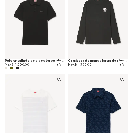
Polo entallado de algodón bordado 'KENZO Signature'
Camiseta de manga larga de algodón 'Boke Flower 2.0'
Mex$ 4,000.00
Mex$ 4,750.00