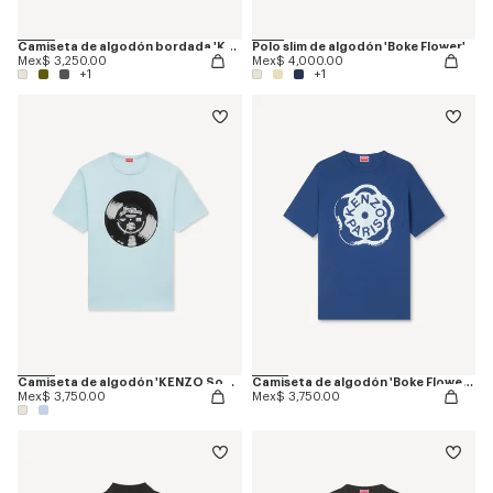
Camiseta de algodón bordada 'KENZO Signature'
Polo slim de algodón 'Boke Flower'
Mex$ 3,250.00
Mex$ 4,000.00
+1
+1
Camiseta de algodón 'KENZO Sounds'
Camiseta de algodón 'Boke Flower 2.0'
Mex$ 3,750.00
Mex$ 3,750.00