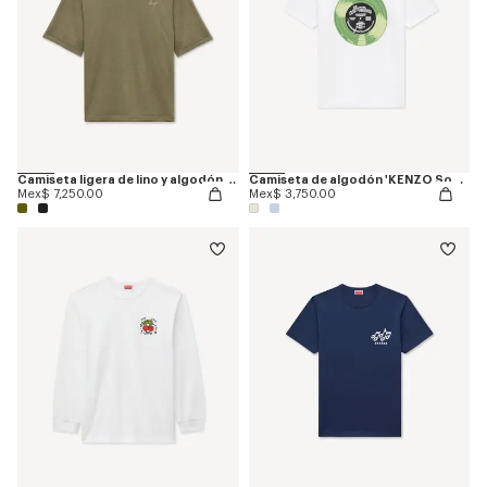
Camiseta ligera de lino y algodón bordada 'KENZO Signature'
Camiseta de algodón 'KENZO Sounds'
Mex$ 7,250.00
Mex$ 3,750.00