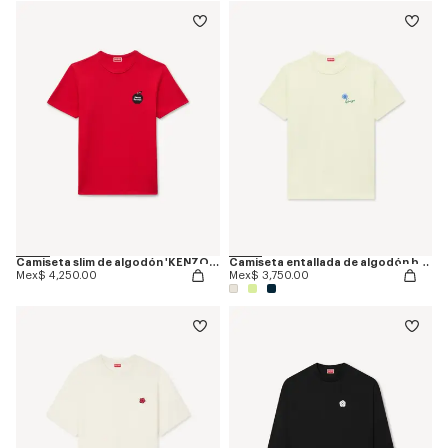
Camiseta slim de algodón 'KENZO Sounds'
Camiseta entallada de algodón bordada 'KENZO Tulip'
Mex$ 4,250.00
Mex$ 3,750.00