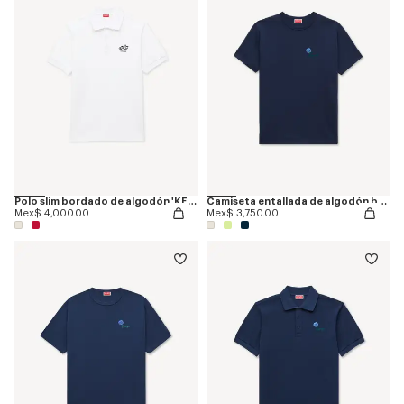
Polo slim bordado de algodón 'KENZO Sounds'
Camiseta entallada de algodón bordada 'KENZO Tulip'
Mex$ 4,000.00
Mex$ 3,750.00