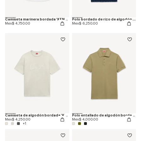
Camiseta marinera bordada 'KENZO Sounds' de algodón
Polo bordado de rizo de algodón 'KENZO Apple Pop'
Mex$ 4,750.00
Mex$ 6,250.00
Camiseta de algodón bordada 'KENZO Signature'
Polo entallado de algodón bordado 'KENZO Signature'
Mex$ 4,250.00
Mex$ 4,000.00
+1