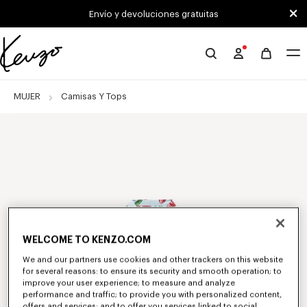
Skip to main content
Skip to footer content
Envío y devoluciones gratuitas
Página
oficial
de
MUJER
Camisas Y Tops
KENZO
WELCOME TO KENZO.COM
We and our partners use cookies and other trackers on this website
for several reasons: to ensure its security and smooth operation; to
improve your user experience; to measure and analyze
performance and traffic; to provide you with personalized content,
offers and services; and to offer you services linked to social