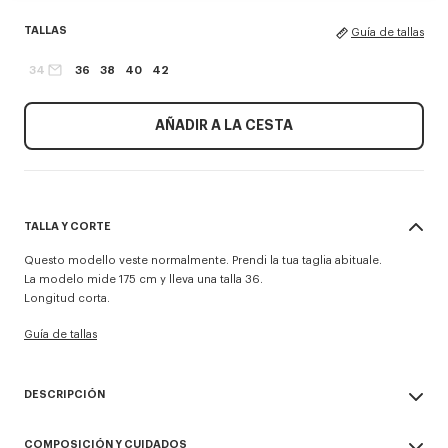
TALLAS
Guía de tallas
34
36
38
40
42
AÑADIR A LA CESTA
TALLA Y CORTE
Questo modello veste normalmente. Prendi la tua taglia abituale.
La modelo mide 175 cm y lleva una talla 36.
Longitud corta.
Guía de tallas
DESCRIPCIÓN
Camisa de manga corta 'KENZO Tulip'.
COMPOSICIÓN Y CUIDADOS
Popelín de algodón.