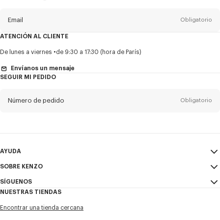
del
boletín
Email
Obligatorio
ATENCIÓN AL CLIENTE
Título
Obligatorio
De lunes a viernes
de 9:30 a 17:30 (hora de París)
Envíanos un mensaje
SEGUIR MI PEDIDO
Nombre*
Obligatorio
Número de pedido
Obligatorio
Appelido*
Obligatorio
Email
Obligatorio
AYUDA
SOBRE KENZO
Mi Cuenta
ENVIAR
+52
SÍGUENOS
Guía de tallas
Condiciones de venta
NUESTRAS TIENDAS
Preguntas frecuentes
Aviso Legal y Condiciones de uso
Instagram
Deseo recibir comunicaciones sobre los productos, servicios y
Encontrar una tienda cercana
Política de privacidad
eventos de KENZO, que pueden ser personalizados, especialmente en
Youtube