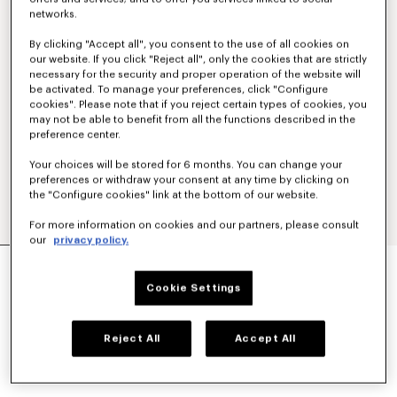
networks.
By clicking "Accept all", you consent to the use of all cookies on
our website. If you click "Reject all", only the cookies that are strictly
necessary for the security and proper operation of the website will
be activated. To manage your preferences, click "Configure
cookies". Please note that if you reject certain types of cookies, you
may not be able to benefit from all the functions described in the
preference center.
Your choices will be stored for 6 months. You can change your
preferences or withdraw your consent at any time by clicking on
the "Configure cookies" link at the bottom of our website.
For more information on cookies and our partners, please consult
our
privacy policy.
CAMISA DE MANGA CORTA DE POPELÍN DE
ALGODÓN 'KENZO TULIP'
Cookie Settings
Mex$ 8,050.00
COLORES :
Azul Claro
Reject All
Accept All
Seleccionado